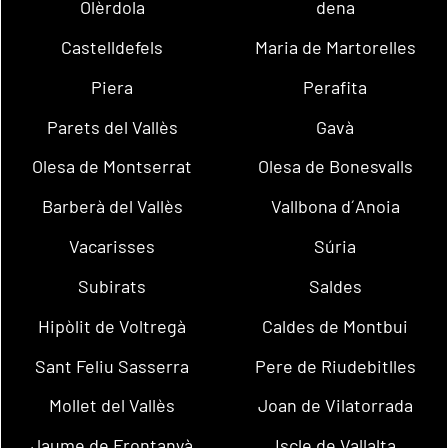
Olèrdola
dena
Castelldefels
Maria de Martorelles
Piera
Perafita
Parets del Vallès
Gavà
Olesa de Montserrat
Olesa de Bonesvalls
Barberà del Vallès
Vallbona d´Anoia
Vacarisses
Súria
Subirats
Saldes
Hipòlit de Voltregà
Caldes de Montbui
Sant Feliu Sasserra
Pere de Riudebitlles
Mollet del Vallès
Joan de Vilatorrada
Jaume de Frontanyà
Iscle de Vallalta