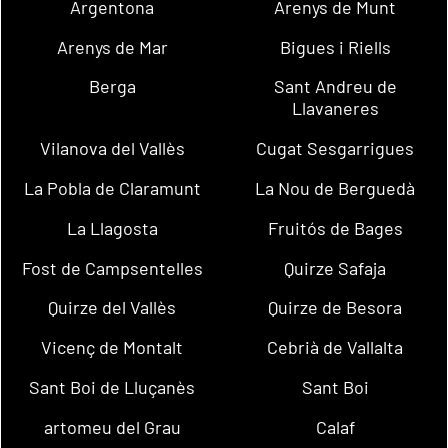
Argentona
Arenys de Munt
Arenys de Mar
Bigues i Riells
Berga
Sant Andreu de
Llavaneres
Vilanova del Vallès
Cugat Sesgarrigues
La Pobla de Claramunt
La Nou de Berguedà
La Llagosta
Fruitós de Bages
Fost de Campsentelles
Quirze Safaja
Quirze del Vallès
Quirze de Besora
Vicenç de Montalt
Cebrià de Vallalta
Sant Boi de Lluçanès
Sant Boi
artomeu del Grau
Calaf