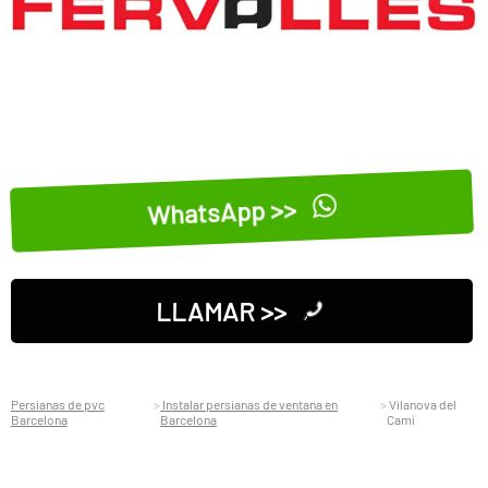
WhatsApp >>
LLAMAR >>
Persianas de pvc
Instalar persianas de ventana en
Vilanova del
Barcelona
Barcelona
Camí