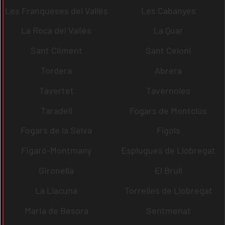
Les Franqueses del Vallès
Les Cabanyes
La Roca del Vallès
La Quar
Sant Climent
Sant Celoni
Tordera
Abrera
Tavertet
Tavèrnoles
Taradell
Fogars de Montclús
Fogars de la Selva
Fígols
Figaró-Montmany
Esplugues de Llobregat
Gironella
El Brull
La Llacuna
Torrelles de Llobregat
Maria de Besora
Sentmenat