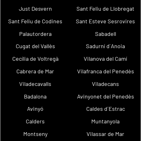
Just Desvern
Sant Feliu de Llobregat
Sant Feliu de Codines
Sant Esteve Sesrovires
Palautordera
Sabadell
Cugat del Vallès
Sadurní d´Anoia
Cecília de Voltregà
Vilanova del Camí
Cabrera de Mar
Vilafranca del Penedès
Viladecavalls
Viladecans
Badalona
Avinyonet del Penedès
Avinyó
Caldes d´Estrac
Calders
Muntanyola
Montseny
Vilassar de Mar