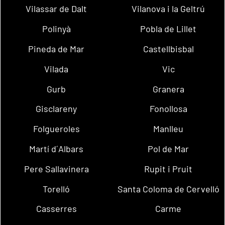
Vilassar de Dalt
Vilanova i la Geltrú
Polinyà
Pobla de Lillet
Pineda de Mar
Castellbisbal
Vilada
Vic
Gurb
Granera
Gisclareny
Fonollosa
Folgueroles
Manlleu
Martí d´Albars
Pol de Mar
Pere Sallavinera
Rupit i Pruit
Torelló
Santa Coloma de Cervelló
Casserres
Carme