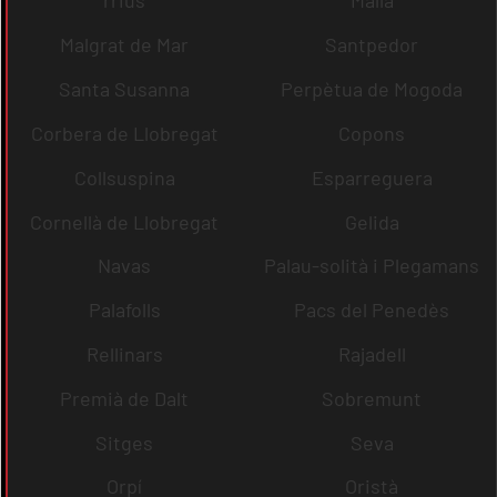
rrius
Malla
Malgrat de Mar
Santpedor
Santa Susanna
Perpètua de Mogoda
Corbera de Llobregat
Copons
Collsuspina
Esparreguera
Cornellà de Llobregat
Gelida
Navas
Palau-solità i Plegamans
Palafolls
Pacs del Penedès
Rellinars
Rajadell
Premià de Dalt
Sobremunt
Sitges
Seva
Orpí
Oristà