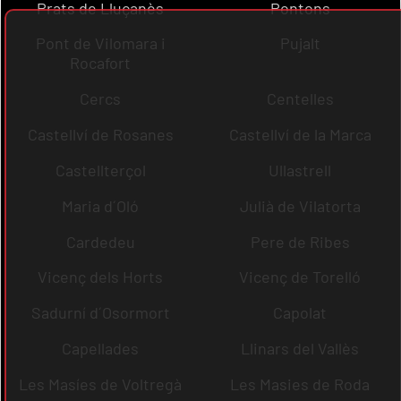
Prats de Lluçanès
Pontons
Pont de Vilomara i
Pujalt
Rocafort
Cercs
Centelles
Castellví de Rosanes
Castellví de la Marca
Castellterçol
Ullastrell
Maria d´Oló
Julià de Vilatorta
Cardedeu
Pere de Ribes
Vicenç dels Horts
Vicenç de Torelló
Sadurní d´Osormort
Capolat
Capellades
Llinars del Vallès
Les Masíes de Voltregà
Les Masies de Roda