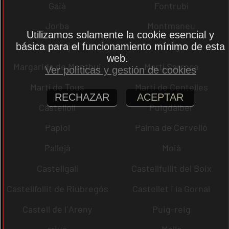
Gaià
Fontrubí
Jorba
Montmaneu
Utilizamos solamente la cookie esencial y
Montmajor
Montgat
básica para el funcionamiento mínimo de esta
web.
Margarida de Montbui
Martí Sarroca
Ver políticas y gestión de cookies
Martí de Tous
Martí de Centelles
RECHAZAR
ACEPTAR
Castellolí
Puigdàlber
Papiol
Palma de Cervelló
Pallejà
Moià
Castellgalí
Castellfullit del Boix
Castellfollit de Riubregós
Castellet i la Gornal
Castell de l´Areny
Puig-reig