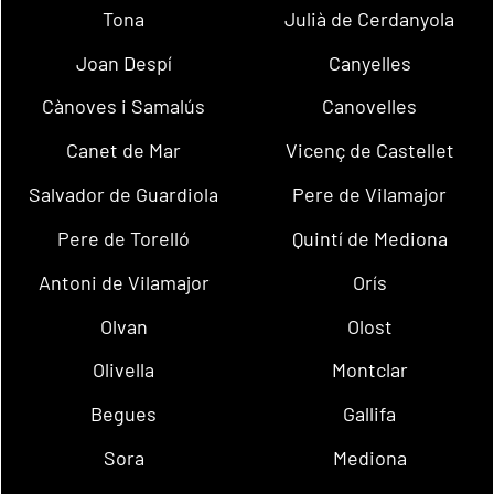
Tona
Julià de Cerdanyola
Joan Despí
Canyelles
Cànoves i Samalús
Canovelles
Canet de Mar
Vicenç de Castellet
Salvador de Guardiola
Pere de Vilamajor
Pere de Torelló
Quintí de Mediona
Antoni de Vilamajor
Orís
Olvan
Olost
Olivella
Montclar
Begues
Gallifa
Sora
Mediona