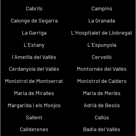
Cabrils
Campins
Calonge de Segarra
La Granada
La Garriga
L´Hospitalet de Llobregat
L´Estany
L´Espunyola
l´Ametlla del Vallès
Cervelló
Cerdanyola del Vallès
Montornès del Vallès
Monistrol de Montserrat
Monistrol de Calders
Maria de Miralles
Maria de Merlès
Margarida i els Monjos
Adrià de Besòs
Sallent
Callús
Calldetenes
Badia del Vallès