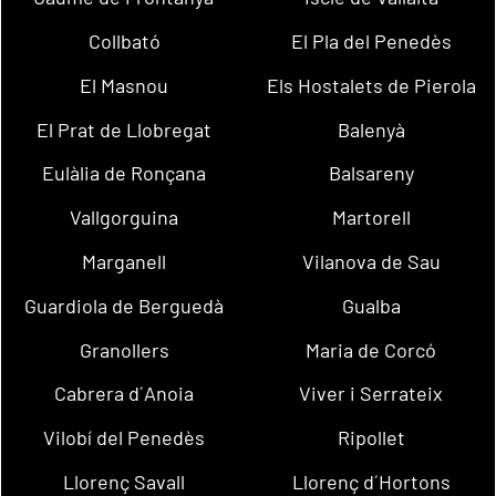
Collbató
El Pla del Penedès
El Masnou
Els Hostalets de Pierola
El Prat de Llobregat
Balenyà
Eulàlia de Ronçana
Balsareny
Vallgorguina
Martorell
Marganell
Vilanova de Sau
Guardiola de Berguedà
Gualba
Granollers
Maria de Corcó
Cabrera d´Anoia
Viver i Serrateix
Vilobí del Penedès
Ripollet
Llorenç Savall
Llorenç d´Hortons