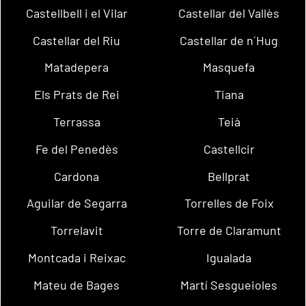
Castellbell i el Vilar
Castellar del Vallès
Castellar del Riu
Castellar de n´Hug
Matadepera
Masquefa
Els Prats de Rei
Tiana
Terrassa
Teià
Fe del Penedès
Castellcir
Cardona
Bellprat
Aguilar de Segarra
Torrelles de Foix
Torrelavit
Torre de Claramunt
Montcada i Reixac
Igualada
Mateu de Bages
Martí Sesgueioles