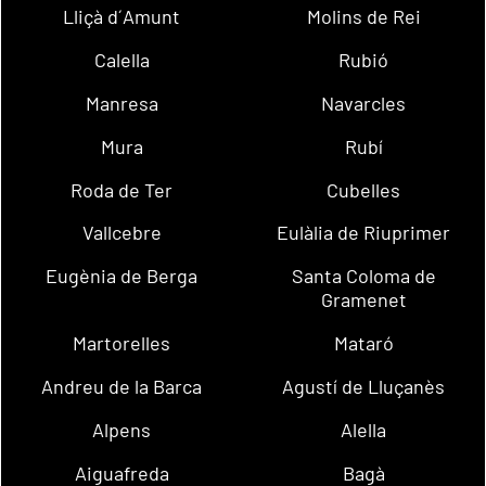
Lliçà d´Amunt
Molins de Rei
Calella
Rubió
Manresa
Navarcles
Mura
Rubí
Roda de Ter
Cubelles
Vallcebre
Eulàlia de Riuprimer
Eugènia de Berga
Santa Coloma de
Gramenet
Martorelles
Mataró
Andreu de la Barca
Agustí de Lluçanès
Alpens
Alella
Aiguafreda
Bagà