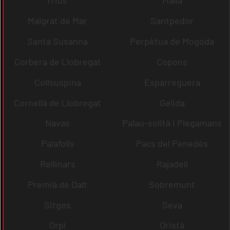
rrius
Malla
Malgrat de Mar
Santpedor
Santa Susanna
Perpètua de Mogoda
Corbera de Llobregat
Copons
Collsuspina
Esparreguera
Cornellà de Llobregat
Gelida
Navas
Palau-solità i Plegamans
Palafolls
Pacs del Penedès
Rellinars
Rajadell
Premià de Dalt
Sobremunt
Sitges
Seva
Orpí
Oristà