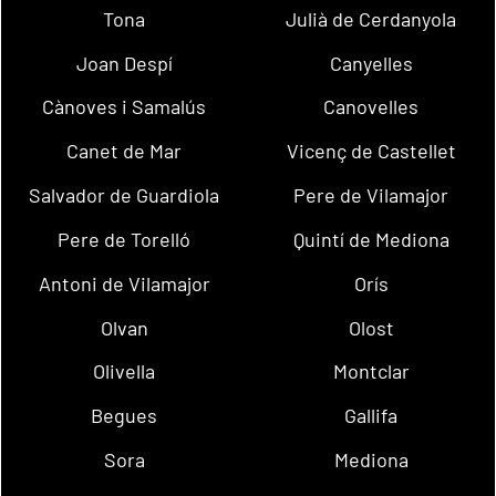
Tona
Julià de Cerdanyola
Joan Despí
Canyelles
Cànoves i Samalús
Canovelles
Canet de Mar
Vicenç de Castellet
Salvador de Guardiola
Pere de Vilamajor
Pere de Torelló
Quintí de Mediona
Antoni de Vilamajor
Orís
Olvan
Olost
Olivella
Montclar
Begues
Gallifa
Sora
Mediona