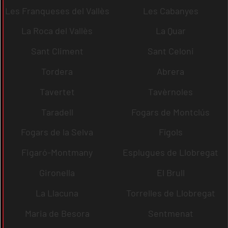
Les Franqueses del Vallès
Les Cabanyes
La Roca del Vallès
La Quar
Sant Climent
Sant Celoni
Tordera
Abrera
Tavertet
Tavèrnoles
Taradell
Fogars de Montclús
Fogars de la Selva
Fígols
Figaró-Montmany
Esplugues de Llobregat
Gironella
El Brull
La Llacuna
Torrelles de Llobregat
Maria de Besora
Sentmenat