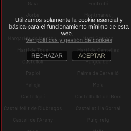
Gaià
Fontrubí
Jorba
Montmaneu
Utilizamos solamente la cookie esencial y
Montmajor
Montgat
básica para el funcionamiento mínimo de esta
web.
Margarida de Montbui
Martí Sarroca
Ver políticas y gestión de cookies
Martí de Tous
Martí de Centelles
RECHAZAR
ACEPTAR
Castellolí
Puigdàlber
Papiol
Palma de Cervelló
Pallejà
Moià
Castellgalí
Castellfullit del Boix
Castellfollit de Riubregós
Castellet i la Gornal
Castell de l´Areny
Puig-reig