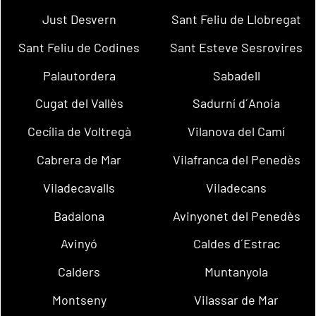
Just Desvern
Sant Feliu de Llobregat
Sant Feliu de Codines
Sant Esteve Sesrovires
Palautordera
Sabadell
Cugat del Vallès
Sadurní d´Anoia
Cecília de Voltregà
Vilanova del Camí
Cabrera de Mar
Vilafranca del Penedès
Viladecavalls
Viladecans
Badalona
Avinyonet del Penedès
Avinyó
Caldes d´Estrac
Calders
Muntanyola
Montseny
Vilassar de Mar