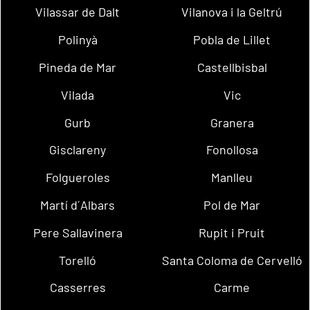
Vilassar de Dalt
Vilanova i la Geltrú
Polinyà
Pobla de Lillet
Pineda de Mar
Castellbisbal
Vilada
Vic
Gurb
Granera
Gisclareny
Fonollosa
Folgueroles
Manlleu
Martí d´Albars
Pol de Mar
Pere Sallavinera
Rupit i Pruit
Torelló
Santa Coloma de Cervelló
Casserres
Carme