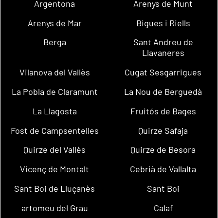
Argentona
Arenys de Munt
Arenys de Mar
Bigues i Riells
Berga
Sant Andreu de
Llavaneres
Vilanova del Vallès
Cugat Sesgarrigues
La Pobla de Claramunt
La Nou de Berguedà
La Llagosta
Fruitós de Bages
Fost de Campsentelles
Quirze Safaja
Quirze del Vallès
Quirze de Besora
Vicenç de Montalt
Cebrià de Vallalta
Sant Boi de Lluçanès
Sant Boi
artomeu del Grau
Calaf