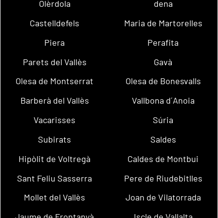
Olèrdola
dena
Castelldefels
Maria de Martorelles
Piera
Perafita
Parets del Vallès
Gavà
Olesa de Montserrat
Olesa de Bonesvalls
Barberà del Vallès
Vallbona d´Anoia
Vacarisses
Súria
Subirats
Saldes
Hipòlit de Voltregà
Caldes de Montbui
Sant Feliu Sasserra
Pere de Riudebitlles
Mollet del Vallès
Joan de Vilatorrada
Jaume de Frontanyà
Iscle de Vallalta