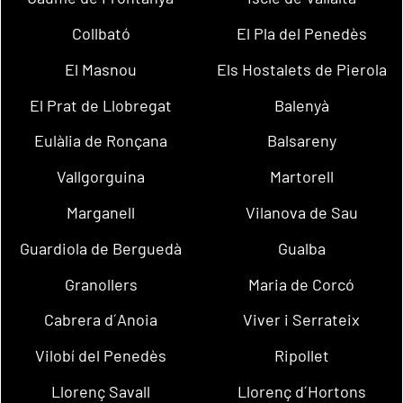
Collbató
El Pla del Penedès
El Masnou
Els Hostalets de Pierola
El Prat de Llobregat
Balenyà
Eulàlia de Ronçana
Balsareny
Vallgorguina
Martorell
Marganell
Vilanova de Sau
Guardiola de Berguedà
Gualba
Granollers
Maria de Corcó
Cabrera d´Anoia
Viver i Serrateix
Vilobí del Penedès
Ripollet
Llorenç Savall
Llorenç d´Hortons