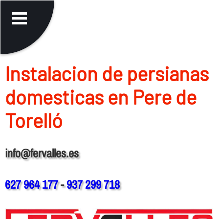
Instalacion de persianas
domesticas en Pere de
Torelló
info@fervalles.es
627 964 177
-
937 299 718