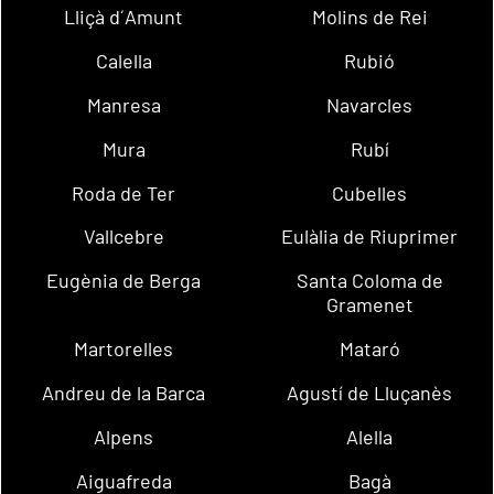
Lliçà d´Amunt
Molins de Rei
Calella
Rubió
Manresa
Navarcles
Mura
Rubí
Roda de Ter
Cubelles
Vallcebre
Eulàlia de Riuprimer
Eugènia de Berga
Santa Coloma de
Gramenet
Martorelles
Mataró
Andreu de la Barca
Agustí de Lluçanès
Alpens
Alella
Aiguafreda
Bagà