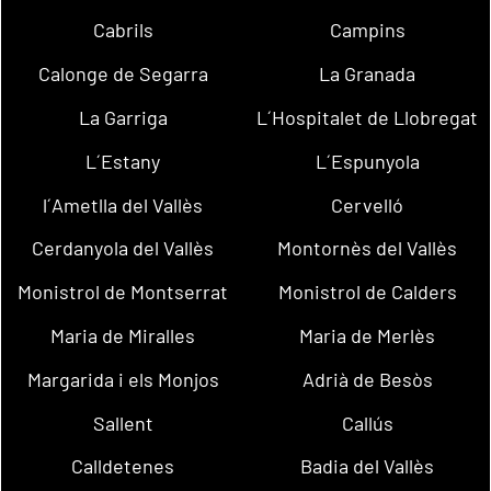
Cabrils
Campins
Calonge de Segarra
La Granada
La Garriga
L´Hospitalet de Llobregat
L´Estany
L´Espunyola
l´Ametlla del Vallès
Cervelló
Cerdanyola del Vallès
Montornès del Vallès
Monistrol de Montserrat
Monistrol de Calders
Maria de Miralles
Maria de Merlès
Margarida i els Monjos
Adrià de Besòs
Sallent
Callús
Calldetenes
Badia del Vallès