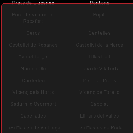
Prats de Lluçanès
Pontons
Pont de Vilomara i
Pujalt
Rocafort
Cercs
Centelles
Castellví de Rosanes
Castellví de la Marca
Castellterçol
Ullastrell
Maria d´Oló
Julià de Vilatorta
Cardedeu
Pere de Ribes
Vicenç dels Horts
Vicenç de Torelló
Sadurní d´Osormort
Capolat
Capellades
Llinars del Vallès
Les Masíes de Voltregà
Les Masies de Roda