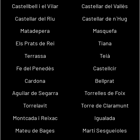
Castellbell i el Vilar
Castellar del Vallès
Castellar del Riu
Castellar de n´Hug
Matadepera
Masquefa
Els Prats de Rei
Tiana
Terrassa
Teià
Fe del Penedès
Castellcir
Cardona
Bellprat
Aguilar de Segarra
Torrelles de Foix
Torrelavit
Torre de Claramunt
Montcada i Reixac
Igualada
Mateu de Bages
Martí Sesgueioles