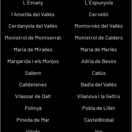
L´Estany
L´Espunyola
l´Ametlla del Vallès
Cervelló
Cerdanyola del Vallès
Montornès del Vallès
Monistrol de Montserrat
Monistrol de Calders
Maria de Miralles
Maria de Merlès
Margarida i els Monjos
Adrià de Besòs
Sallent
Callús
Calldetenes
Badia del Vallès
Vilassar de Dalt
Vilanova i la Geltrú
Polinyà
Pobla de Lillet
Pineda de Mar
Castellbisbal
Vilada
Vic