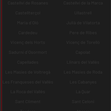
Castellví de Rosanes
Castellví de la Marca
Castellterçol
Ullastrell
Maria d´Oló
Julià de Vilatorta
Cardedeu
Pere de Ribes
Vicenç dels Horts
Vicenç de Torelló
Sadurní d´Osormort
Capolat
Capellades
Llinars del Vallès
Les Masíes de Voltregà
Les Masies de Roda
Les Franqueses del Vallès
Les Cabanyes
La Roca del Vallès
La Quar
Sant Climent
Sant Celoni