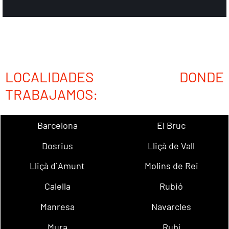
LOCALIDADES DONDE
TRABAJAMOS:
Barcelona
El Bruc
Dosrius
Lliçà de Vall
Lliçà d´Amunt
Molins de Rei
Calella
Rubió
Manresa
Navarcles
Mura
Rubí