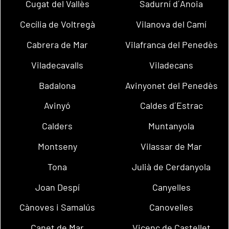
Cugat del Vallès
Sadurní d´Anoia
Cecília de Voltregà
Vilanova del Camí
Cabrera de Mar
Vilafranca del Penedès
Viladecavalls
Viladecans
Badalona
Avinyonet del Penedès
Avinyó
Caldes d´Estrac
Calders
Muntanyola
Montseny
Vilassar de Mar
Tona
Julià de Cerdanyola
Joan Despí
Canyelles
Cànoves i Samalús
Canovelles
Canet de Mar
Vicenç de Castellet