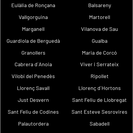
Eulàlia de Ronçana
Balsareny
Vallgorguina
Martorell
Marganell
Vilanova de Sau
Guardiola de Berguedà
Gualba
Granollers
Maria de Corcó
Cabrera d´Anoia
Viver i Serrateix
Vilobí del Penedès
Ripollet
Llorenç Savall
Llorenç d´Hortons
Just Desvern
Sant Feliu de Llobregat
Sant Feliu de Codines
Sant Esteve Sesrovires
Palautordera
Sabadell