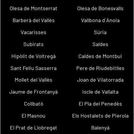
Olesa de Montserrat
Olesa de Bonesvalls
Barberà del Vallès
Vallbona d´Anoia
Vacarisses
Súria
Subirats
Saldes
Hipòlit de Voltregà
Caldes de Montbui
Sant Feliu Sasserra
Pere de Riudebitlles
Mollet del Vallès
Joan de Vilatorrada
Jaume de Frontanyà
Iscle de Vallalta
Collbató
El Pla del Penedès
El Masnou
Els Hostalets de Pierola
El Prat de Llobregat
Balenyà