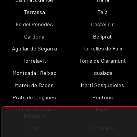
Terrassa
Teià
Fe del Penedès
Castellcir
Cardona
Bellprat
Aguilar de Segarra
Torrelles de Foix
Torrelavit
Torre de Claramunt
Montcada i Reixac
Igualada
Mateu de Bages
Martí Sesgueioles
Prats de Lluçanès
Pontons
Pont de Vilomara i
Pujalt
Rocafort
Cercs
Centelles