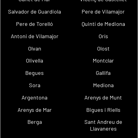
Salvador de Guardiola
Pere de Vilamajor
Pere de Torelló
Quintí de Mediona
Antoni de Vilamajor
Orís
Olvan
Olost
Olivella
Montclar
Begues
Gallifa
Sora
Mediona
Argentona
Arenys de Munt
Arenys de Mar
Bigues i Riells
Berga
Sant Andreu de
Llavaneres