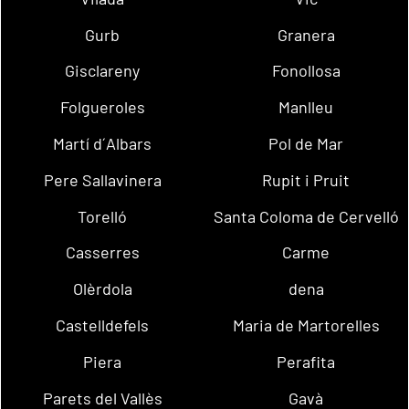
Gurb
Granera
Gisclareny
Fonollosa
Folgueroles
Manlleu
Martí d´Albars
Pol de Mar
Pere Sallavinera
Rupit i Pruit
Torelló
Santa Coloma de Cervelló
Casserres
Carme
Olèrdola
dena
Castelldefels
Maria de Martorelles
Piera
Perafita
Parets del Vallès
Gavà