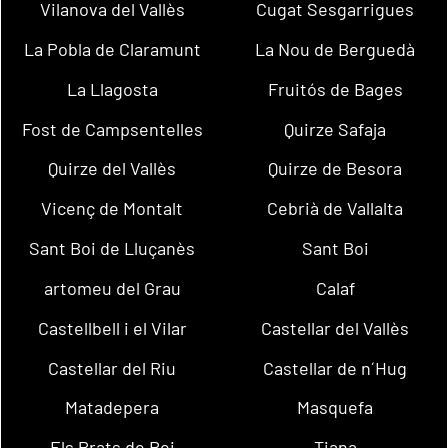
Vilanova del Vallès
Cugat Sesgarrigues
La Pobla de Claramunt
La Nou de Berguedà
La Llagosta
Fruitós de Bages
Fost de Campsentelles
Quirze Safaja
Quirze del Vallès
Quirze de Besora
Vicenç de Montalt
Cebrià de Vallalta
Sant Boi de Lluçanès
Sant Boi
artomeu del Grau
Calaf
Castellbell i el Vilar
Castellar del Vallès
Castellar del Riu
Castellar de n´Hug
Matadepera
Masquefa
Els Prats de Rei
Tiana