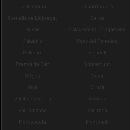
Collsuspina
Esparreguera
Cornellà de Llobregat
Gelida
Navas
Palau-solità i Plegamans
Palafolls
Pacs del Penedès
Rellinars
Rajadell
Premià de Dalt
Sobremunt
Sitges
Seva
Orpí
Oristà
Vilalba Sasserra
Veciana
Vallromanes
Vallirana
Montesquiu
Montmeló