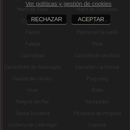
Ver políticas y gestión de cookies
Martí de Tous
Martí de Centelles
RECHAZAR
ACEPTAR
Castellolí
Puigdàlber
Papiol
Palma de Cervelló
Pallejà
Moià
Castellgalí
Castellfullit del Boix
Castellfollit de Riubregós
Castellet i la Gornal
Castell de l´Areny
Puig-reig
rrius
Malla
Malgrat de Mar
Santpedor
Santa Susanna
Perpètua de Mogoda
Corbera de Llobregat
Copons