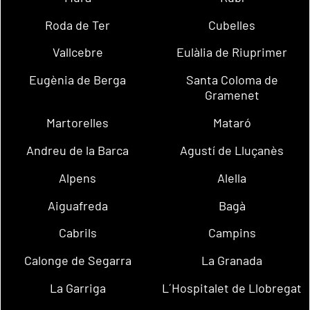
Roda de Ter
Cubelles
Vallcebre
Eulàlia de Riuprimer
Eugènia de Berga
Santa Coloma de
Gramenet
Martorelles
Mataró
Andreu de la Barca
Agustí de Lluçanès
Alpens
Alella
Aiguafreda
Bagà
Cabrils
Campins
Calonge de Segarra
La Granada
La Garriga
L´Hospitalet de Llobregat