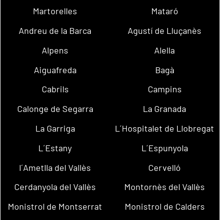
Martorelles
Mataró
Andreu de la Barca
Agustí de Lluçanès
Alpens
Alella
Aiguafreda
Bagà
Cabrils
Campins
Calonge de Segarra
La Granada
La Garriga
L´Hospitalet de Llobregat
L´Estany
L´Espunyola
l´Ametlla del Vallès
Cervelló
Cerdanyola del Vallès
Montornès del Vallès
Monistrol de Montserrat
Monistrol de Calders