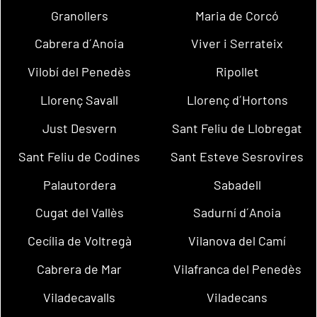
Granollers
Maria de Corcó
Cabrera d´Anoia
Viver i Serrateix
Vilobí del Penedès
Ripollet
Llorenç Savall
Llorenç d´Hortons
Just Desvern
Sant Feliu de Llobregat
Sant Feliu de Codines
Sant Esteve Sesrovires
Palautordera
Sabadell
Cugat del Vallès
Sadurní d´Anoia
Cecília de Voltregà
Vilanova del Camí
Cabrera de Mar
Vilafranca del Penedès
Viladecavalls
Viladecans