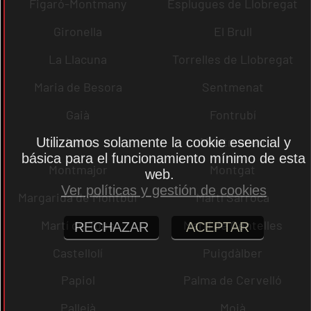
Figaró-Montmany
Esplugues de Llobregat
Gironella
El Brull
La Llacuna
Torrelles de Llobregat
Maria de Besora
Sentmenat
Gaià
Fontrubí
Jorba
Montmaneu
Utilizamos solamente la cookie esencial y
básica para el funcionamiento mínimo de esta
Montmajor
Montgat
web.
Ver políticas y gestión de cookies
Margarida de Montbui
Martí Sarroca
Martí de Tous
Martí de Centelles
RECHAZAR
ACEPTAR
Castellolí
Puigdàlber
Papiol
Palma de Cervelló
Pallejà
Moià