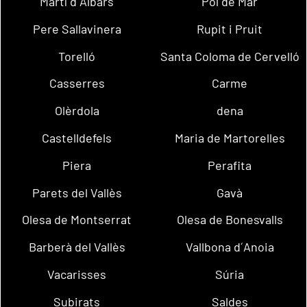
Martí d´Albars
Pol de Mar
Pere Sallavinera
Rupit i Pruit
Torelló
Santa Coloma de Cervelló
Casserres
Carme
Olèrdola
dena
Castelldefels
Maria de Martorelles
Piera
Perafita
Parets del Vallès
Gavà
Olesa de Montserrat
Olesa de Bonesvalls
Barberà del Vallès
Vallbona d´Anoia
Vacarisses
Súria
Subirats
Saldes