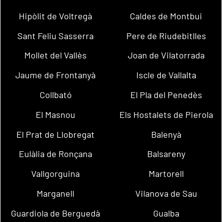
Hipòlit de Voltregà
Caldes de Montbui
Sant Feliu Sasserra
Pere de Riudebitlles
Mollet del Vallès
Joan de Vilatorrada
Jaume de Frontanyà
Iscle de Vallalta
Collbató
El Pla del Penedès
El Masnou
Els Hostalets de Pierola
El Prat de Llobregat
Balenyà
Eulàlia de Ronçana
Balsareny
Vallgorguina
Martorell
Marganell
Vilanova de Sau
Guardiola de Berguedà
Gualba