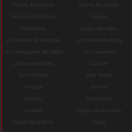
Vicenç dels Horts
Vicenç de Torelló
Sadurní d´Osormort
Capolat
Capellades
Llinars del Vallès
Les Masíes de Voltregà
Les Masies de Roda
Les Franqueses del Vallès
Les Cabanyes
La Roca del Vallès
La Quar
Sant Climent
Sant Celoni
Tordera
Abrera
Tavertet
Tavèrnoles
Taradell
Fogars de Montclús
Fogars de la Selva
Fígols