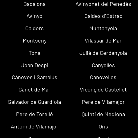
Badalona
Avinyonet del Penedès
Avinyó
Caldes d´Estrac
Calders
Muntanyola
Montseny
Vilassar de Mar
Tona
Julià de Cerdanyola
Joan Despí
Canyelles
Cànoves i Samalús
Canovelles
Canet de Mar
Vicenç de Castellet
Salvador de Guardiola
Pere de Vilamajor
Pere de Torelló
Quintí de Mediona
Antoni de Vilamajor
Orís