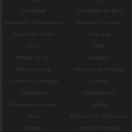
Castellgalí
Castellfullit del Boix
Castellfollit de Riubregós
Castellet i la Gornal
Castell de l´Areny
Puig-reig
rrius
Malla
Malgrat de Mar
Santpedor
Santa Susanna
Perpètua de Mogoda
Corbera de Llobregat
Copons
Collsuspina
Esparreguera
Cornellà de Llobregat
Gelida
Navas
Palau-solità i Plegamans
Palafolls
Pacs del Penedès