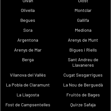
Olvan
Olost
Olivella
Montclar
Begues
Gallifa
Sora
Mediona
Argentona
Arenys de Munt
Arenys de Mar
Bigues i Riells
Berga
Sant Andreu de
Llavaneres
Vilanova del Vallès
Cugat Sesgarrigues
La Pobla de Claramunt
La Nou de Berguedà
La Llagosta
Fruitós de Bages
Fost de Campsentelles
Quirze Safaja