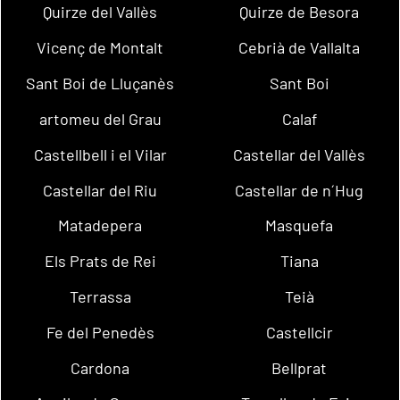
Quirze del Vallès
Quirze de Besora
Vicenç de Montalt
Cebrià de Vallalta
Sant Boi de Lluçanès
Sant Boi
artomeu del Grau
Calaf
Castellbell i el Vilar
Castellar del Vallès
Castellar del Riu
Castellar de n´Hug
Matadepera
Masquefa
Els Prats de Rei
Tiana
Terrassa
Teià
Fe del Penedès
Castellcir
Cardona
Bellprat