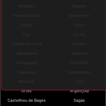
Rellinars
Rajadell
Premià de Dalt
Sobremunt
Sitges
Seva
Orpí
Oristà
Vilalba Sasserra
Veciana
Vallromanes
Vallirana
Montesquiu
Montmeló
Talamanca
Tagamanent
Borredà
Avià
Artés
Argençola
Castellnou de Bages
Sagàs