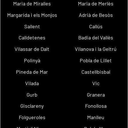
Maria de Miralles
Maria de Merlès
Margarida i els Monjos
Adrià de Besòs
Sallent
Callús
Calldetenes
Badia del Vallès
Vilassar de Dalt
Vilanova i la Geltrú
Polinyà
Pobla de Lillet
Pineda de Mar
Castellbisbal
Vilada
Vic
Gurb
Granera
Gisclareny
Fonollosa
Folgueroles
Manlleu