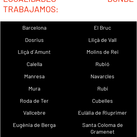
TRABAJAMOS:
Barcelona
El Bruc
Dosrius
Lliçà de Vall
Lliçà d´Amunt
Molins de Rei
Calella
Rubió
Manresa
Navarcles
Mura
Rubí
Roda de Ter
Cubelles
Vallcebre
Eulàlia de Riuprimer
Eugènia de Berga
Santa Coloma de
Gramenet