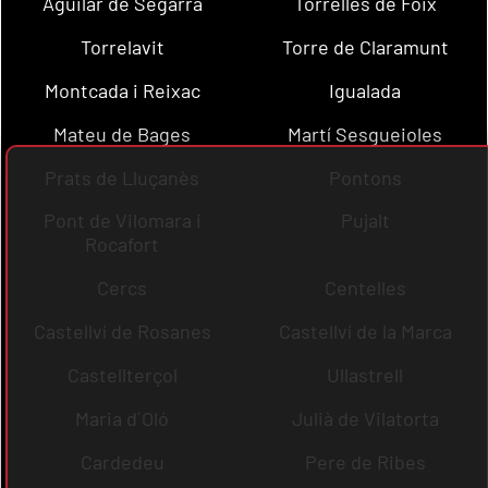
Aguilar de Segarra
Torrelles de Foix
Torrelavit
Torre de Claramunt
Montcada i Reixac
Igualada
Mateu de Bages
Martí Sesgueioles
Prats de Lluçanès
Pontons
Pont de Vilomara i
Pujalt
Rocafort
Cercs
Centelles
Castellví de Rosanes
Castellví de la Marca
Castellterçol
Ullastrell
Maria d´Oló
Julià de Vilatorta
Cardedeu
Pere de Ribes