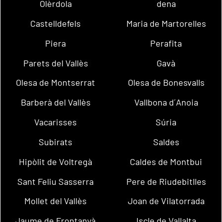
Olèrdola
dena
Castelldefels
Maria de Martorelles
Piera
Perafita
Parets del Vallès
Gavà
Olesa de Montserrat
Olesa de Bonesvalls
Barberà del Vallès
Vallbona d´Anoia
Vacarisses
Súria
Subirats
Saldes
Hipòlit de Voltregà
Caldes de Montbui
Sant Feliu Sasserra
Pere de Riudebitlles
Mollet del Vallès
Joan de Vilatorrada
Jaume de Frontanyà
Iscle de Vallalta