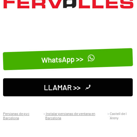
WhatsApp >>
LLAMAR >>
Persianas de pvc
Instalar persianas de ventana en
Castell de l
Barcelona
Barcelona
´Areny