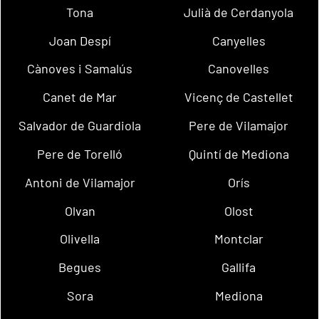
Tona
Julià de Cerdanyola
Joan Despí
Canyelles
Cànoves i Samalús
Canovelles
Canet de Mar
Vicenç de Castellet
Salvador de Guardiola
Pere de Vilamajor
Pere de Torelló
Quintí de Mediona
Antoni de Vilamajor
Orís
Olvan
Olost
Olivella
Montclar
Begues
Gallifa
Sora
Mediona