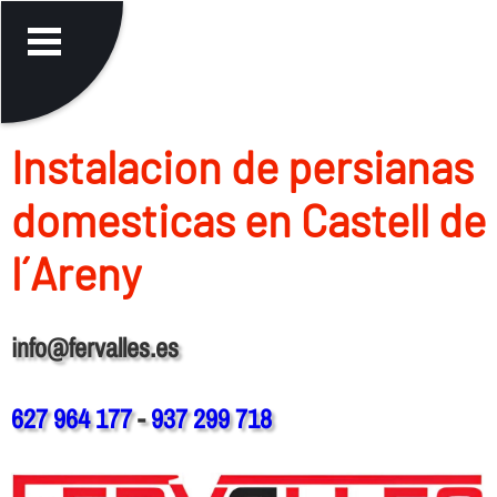
Instalacion de persianas
domesticas en Castell de
l´Areny
info@fervalles.es
627 964 177
-
937 299 718