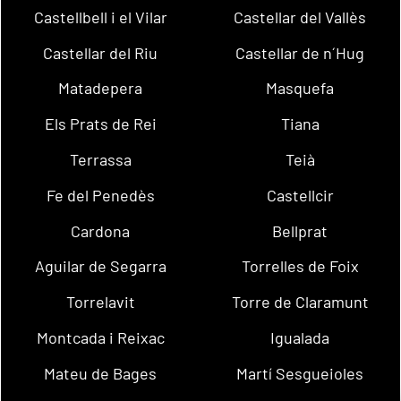
Castellbell i el Vilar
Castellar del Vallès
Castellar del Riu
Castellar de n´Hug
Matadepera
Masquefa
Els Prats de Rei
Tiana
Terrassa
Teià
Fe del Penedès
Castellcir
Cardona
Bellprat
Aguilar de Segarra
Torrelles de Foix
Torrelavit
Torre de Claramunt
Montcada i Reixac
Igualada
Mateu de Bages
Martí Sesgueioles