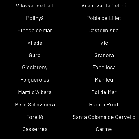
Vilassar de Dalt
Vilanova i la Geltrú
Polinyà
Pobla de Lillet
Pineda de Mar
Castellbisbal
Vilada
Vic
Gurb
Granera
Gisclareny
Fonollosa
Folgueroles
Manlleu
Martí d´Albars
Pol de Mar
Pere Sallavinera
Rupit i Pruit
Torelló
Santa Coloma de Cervelló
Casserres
Carme