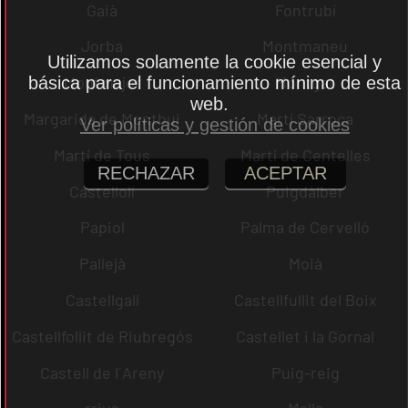
Gaià
Fontrubí
Jorba
Montmaneu
Utilizamos solamente la cookie esencial y
Montmajor
Montgat
básica para el funcionamiento mínimo de esta
web.
Margarida de Montbui
Martí Sarroca
Ver políticas y gestión de cookies
Martí de Tous
Martí de Centelles
RECHAZAR
ACEPTAR
Castellolí
Puigdàlber
Papiol
Palma de Cervelló
Pallejà
Moià
Castellgalí
Castellfullit del Boix
Castellfollit de Riubregós
Castellet i la Gornal
Castell de l´Areny
Puig-reig