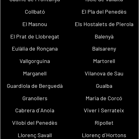
Collbató
El Pla del Penedès
El Masnou
Els Hostalets de Pierola
El Prat de Llobregat
Balenyà
Eulàlia de Ronçana
Balsareny
Vallgorguina
Martorell
Marganell
Vilanova de Sau
Guardiola de Berguedà
Gualba
Granollers
Maria de Corcó
Cabrera d´Anoia
Viver i Serrateix
Vilobí del Penedès
Ripollet
Llorenç Savall
Llorenç d´Hortons