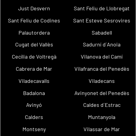
Just Desvern
Sant Feliu de Llobregat
Sant Feliu de Codines
Sant Esteve Sesrovires
Palautordera
Sabadell
Cugat del Vallès
Sadurní d´Anoia
Cecília de Voltregà
Vilanova del Camí
Cabrera de Mar
Vilafranca del Penedès
Viladecavalls
Viladecans
Badalona
Avinyonet del Penedès
Avinyó
Caldes d´Estrac
Calders
Muntanyola
Montseny
Vilassar de Mar