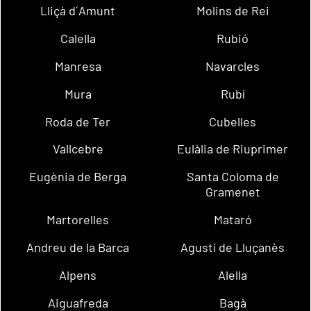
Lliçà d´Amunt
Molins de Rei
Calella
Rubió
Manresa
Navarcles
Mura
Rubí
Roda de Ter
Cubelles
Vallcebre
Eulàlia de Riuprimer
Eugènia de Berga
Santa Coloma de
Gramenet
Martorelles
Mataró
Andreu de la Barca
Agustí de Lluçanès
Alpens
Alella
Aiguafreda
Bagà