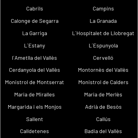
Cabrils
Campins
Calonge de Segarra
La Granada
La Garriga
L´Hospitalet de Llobregat
L´Estany
L´Espunyola
l´Ametlla del Vallès
Cervelló
Cerdanyola del Vallès
Montornès del Vallès
Monistrol de Montserrat
Monistrol de Calders
Maria de Miralles
Maria de Merlès
Margarida i els Monjos
Adrià de Besòs
Sallent
Callús
Calldetenes
Badia del Vallès