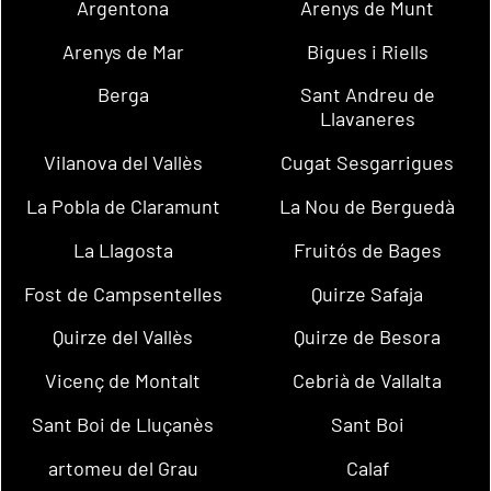
Argentona
Arenys de Munt
Arenys de Mar
Bigues i Riells
Berga
Sant Andreu de
Llavaneres
Vilanova del Vallès
Cugat Sesgarrigues
La Pobla de Claramunt
La Nou de Berguedà
La Llagosta
Fruitós de Bages
Fost de Campsentelles
Quirze Safaja
Quirze del Vallès
Quirze de Besora
Vicenç de Montalt
Cebrià de Vallalta
Sant Boi de Lluçanès
Sant Boi
artomeu del Grau
Calaf