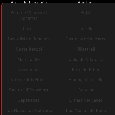
Prats de Lluçanès
Pontons
Pont de Vilomara i
Pujalt
Rocafort
Cercs
Centelles
Castellví de Rosanes
Castellví de la Marca
Castellterçol
Ullastrell
Maria d´Oló
Julià de Vilatorta
Cardedeu
Pere de Ribes
Vicenç dels Horts
Vicenç de Torelló
Sadurní d´Osormort
Capolat
Capellades
Llinars del Vallès
Les Masíes de Voltregà
Les Masies de Roda