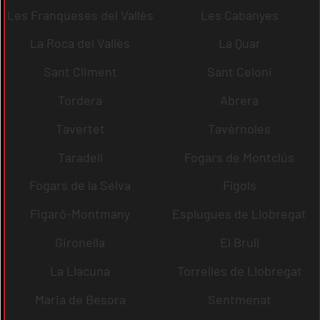
Les Franqueses del Vallès
Les Cabanyes
La Roca del Vallès
La Quar
Sant Climent
Sant Celoni
Tordera
Abrera
Tavertet
Tavèrnoles
Taradell
Fogars de Montclús
Fogars de la Selva
Fígols
Figaró-Montmany
Esplugues de Llobregat
Gironella
El Brull
La Llacuna
Torrelles de Llobregat
Maria de Besora
Sentmenat