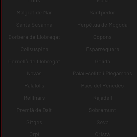
rrius
Malla
Malgrat de Mar
Santpedor
Santa Susanna
Perpètua de Mogoda
Corbera de Llobregat
Copons
Collsuspina
Esparreguera
Cornellà de Llobregat
Gelida
Navas
Palau-solità i Plegamans
Palafolls
Pacs del Penedès
Rellinars
Rajadell
Premià de Dalt
Sobremunt
Sitges
Seva
Orpí
Oristà