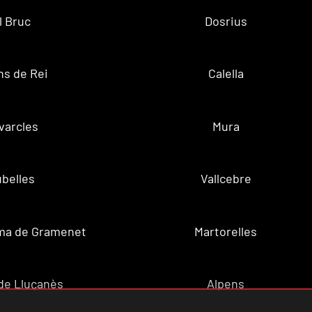
l Bruc
Dosrius
ns de Rei
Calella
varcles
Mura
belles
Vallcebre
ma de Gramenet
Martorelles
de Lluçanès
Alpens