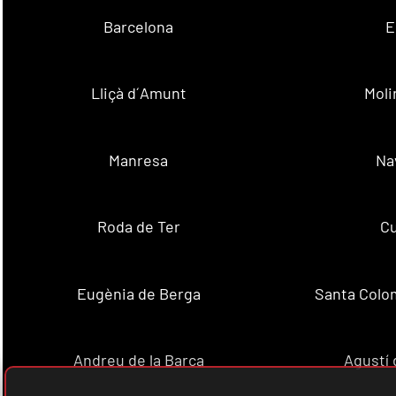
Barcelona
E
Lliçà d´Amunt
Moli
Manresa
Na
Roda de Ter
Cu
Eugènia de Berga
Santa Colo
Andreu de la Barca
Agustí 