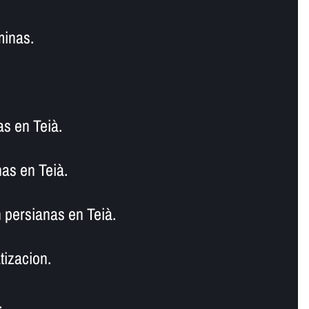
minas.
as en Teià.
as en Teià.
 persianas en Teià.
tizacion.
.