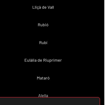
Lliçà de Vall
Rubió
Rubí
Eulàlia de Riuprimer
Mataró
Alella