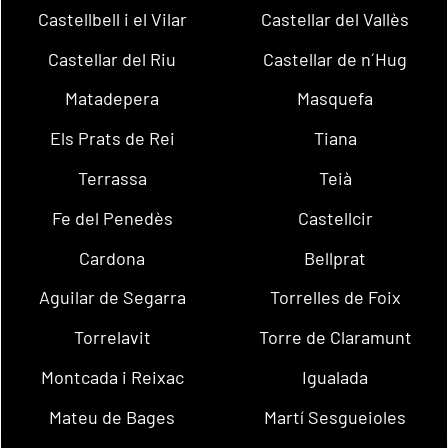
Castellbell i el Vilar
Castellar del Vallès
Castellar del Riu
Castellar de n´Hug
Matadepera
Masquefa
Els Prats de Rei
Tiana
Terrassa
Teià
Fe del Penedès
Castellcir
Cardona
Bellprat
Aguilar de Segarra
Torrelles de Foix
Torrelavit
Torre de Claramunt
Montcada i Reixac
Igualada
Mateu de Bages
Martí Sesgueioles