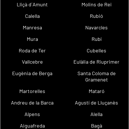
Lliçà d´Amunt
Molins de Rei
Calella
Rubió
Manresa
Navarcles
Mura
Rubí
Roda de Ter
Cubelles
Vallcebre
Eulàlia de Riuprimer
Eugènia de Berga
Santa Coloma de
Gramenet
Martorelles
Mataró
Andreu de la Barca
Agustí de Lluçanès
Alpens
Alella
Aiguafreda
Bagà