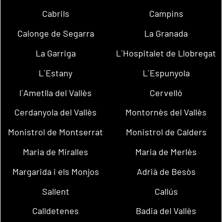
Cabrils
Campins
Calonge de Segarra
La Granada
La Garriga
L´Hospitalet de Llobregat
L´Estany
L´Espunyola
l´Ametlla del Vallès
Cervelló
Cerdanyola del Vallès
Montornès del Vallès
Monistrol de Montserrat
Monistrol de Calders
Maria de Miralles
Maria de Merlès
Margarida i els Monjos
Adrià de Besòs
Sallent
Callús
Calldetenes
Badia del Vallès