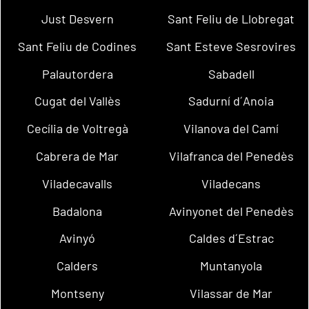
Just Desvern
Sant Feliu de Llobregat
Sant Feliu de Codines
Sant Esteve Sesrovires
Palautordera
Sabadell
Cugat del Vallès
Sadurní d´Anoia
Cecília de Voltregà
Vilanova del Camí
Cabrera de Mar
Vilafranca del Penedès
Viladecavalls
Viladecans
Badalona
Avinyonet del Penedès
Avinyó
Caldes d´Estrac
Calders
Muntanyola
Montseny
Vilassar de Mar