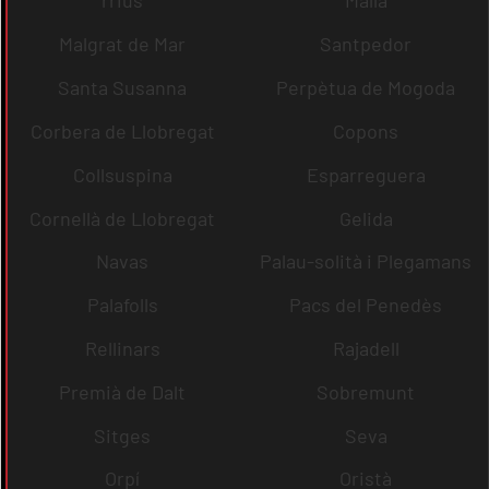
rrius
Malla
Malgrat de Mar
Santpedor
Santa Susanna
Perpètua de Mogoda
Corbera de Llobregat
Copons
Collsuspina
Esparreguera
Cornellà de Llobregat
Gelida
Navas
Palau-solità i Plegamans
Palafolls
Pacs del Penedès
Rellinars
Rajadell
Premià de Dalt
Sobremunt
Sitges
Seva
Orpí
Oristà