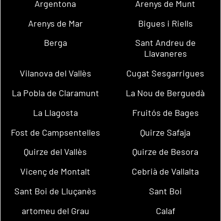
Argentona
Arenys de Munt
Arenys de Mar
Bigues i Riells
Berga
Sant Andreu de
Llavaneres
Vilanova del Vallès
Cugat Sesgarrigues
La Pobla de Claramunt
La Nou de Berguedà
La Llagosta
Fruitós de Bages
Fost de Campsentelles
Quirze Safaja
Quirze del Vallès
Quirze de Besora
Vicenç de Montalt
Cebrià de Vallalta
Sant Boi de Lluçanès
Sant Boi
artomeu del Grau
Calaf