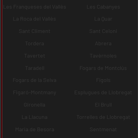
Les Franqueses del Vallès
Les Cabanyes
La Roca del Vallès
La Quar
Sant Climent
Sant Celoni
Tordera
Abrera
Tavertet
Tavèrnoles
Taradell
Fogars de Montclús
Fogars de la Selva
Fígols
Figaró-Montmany
Esplugues de Llobregat
Gironella
El Brull
La Llacuna
Torrelles de Llobregat
Maria de Besora
Sentmenat