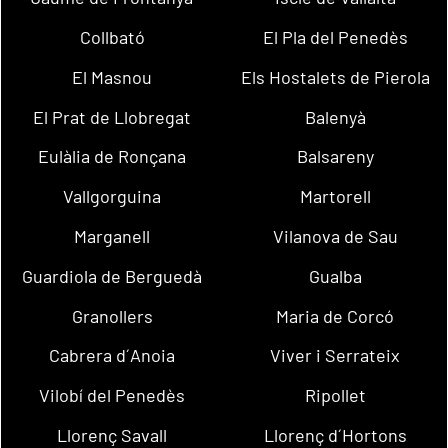
Collbató
El Pla del Penedès
El Masnou
Els Hostalets de Pierola
El Prat de Llobregat
Balenyà
Eulàlia de Ronçana
Balsareny
Vallgorguina
Martorell
Marganell
Vilanova de Sau
Guardiola de Berguedà
Gualba
Granollers
Maria de Corcó
Cabrera d´Anoia
Viver i Serrateix
Vilobí del Penedès
Ripollet
Llorenç Savall
Llorenç d´Hortons