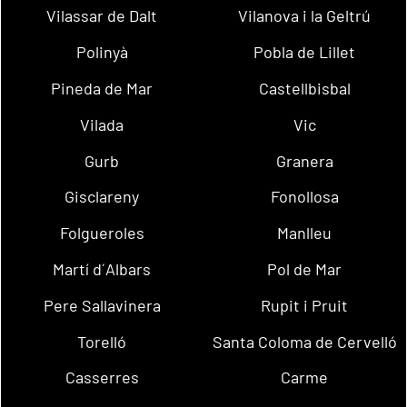
Vilassar de Dalt
Vilanova i la Geltrú
Polinyà
Pobla de Lillet
Pineda de Mar
Castellbisbal
Vilada
Vic
Gurb
Granera
Gisclareny
Fonollosa
Folgueroles
Manlleu
Martí d´Albars
Pol de Mar
Pere Sallavinera
Rupit i Pruit
Torelló
Santa Coloma de Cervelló
Casserres
Carme