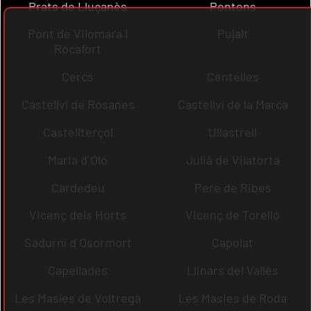
Prats de Lluçanès
Pontons
Pont de Vilomara i
Pujalt
Rocafort
Cercs
Centelles
Castellví de Rosanes
Castellví de la Marca
Castellterçol
Ullastrell
Maria d´Oló
Julià de Vilatorta
Cardedeu
Pere de Ribes
Vicenç dels Horts
Vicenç de Torelló
Sadurní d´Osormort
Capolat
Capellades
Llinars del Vallès
Les Masíes de Voltregà
Les Masies de Roda