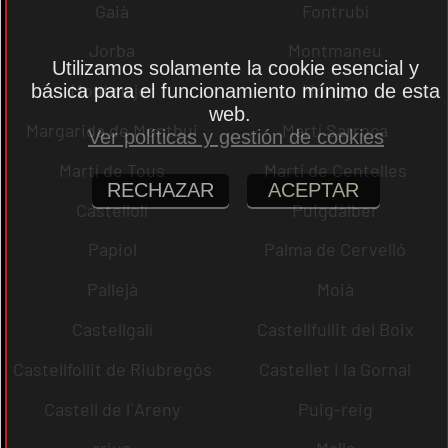
Gaià
Fontrubí
Jorba
Montmaneu
Utilizamos solamente la cookie esencial y
Montmajor
Montgat
básica para el funcionamiento mínimo de esta
web.
Margarida de Montbui
Martí Sarroca
Ver políticas y gestión de cookies
Martí de Tous
Martí de Centelles
RECHAZAR
ACEPTAR
Castellolí
Puigdàlber
Papiol
Palma de Cervelló
Pallejà
Moià
Castellgalí
Castellfullit del Boix
Castellfollit de Riubregós
Castellet i la Gornal
Castell de l´Areny
Puig-reig