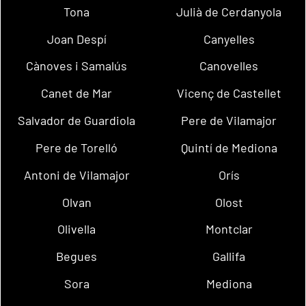
Tona
Julià de Cerdanyola
Joan Despí
Canyelles
Cànoves i Samalús
Canovelles
Canet de Mar
Vicenç de Castellet
Salvador de Guardiola
Pere de Vilamajor
Pere de Torelló
Quintí de Mediona
Antoni de Vilamajor
Orís
Olvan
Olost
Olivella
Montclar
Begues
Gallifa
Sora
Mediona