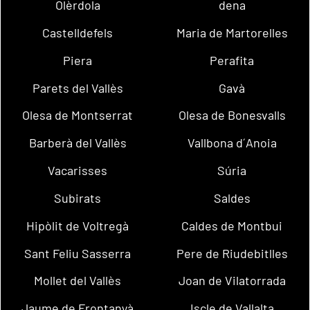
Olèrdola
dena
Castelldefels
Maria de Martorelles
Piera
Perafita
Parets del Vallès
Gavà
Olesa de Montserrat
Olesa de Bonesvalls
Barberà del Vallès
Vallbona d´Anoia
Vacarisses
Súria
Subirats
Saldes
Hipòlit de Voltregà
Caldes de Montbui
Sant Feliu Sasserra
Pere de Riudebitlles
Mollet del Vallès
Joan de Vilatorrada
Jaume de Frontanyà
Iscle de Vallalta