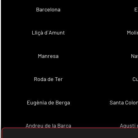
Barcelona
E
Lliçà d´Amunt
Moli
Manresa
Na
Roda de Ter
Cu
Eugènia de Berga
Santa Colo
Andreu de la Barca
Agustí 