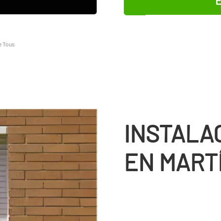
e Tous
INSTALA
EN MART