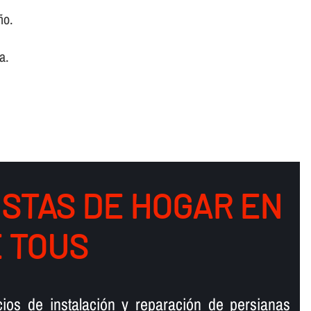
ño.
a.
ISTAS DE HOGAR EN
E TOUS
cios de instalación y reparación de persianas