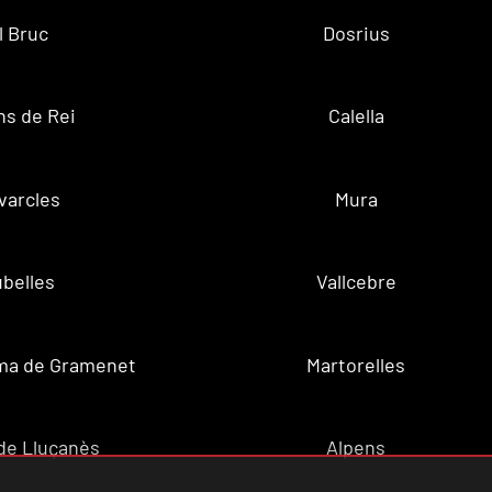
l Bruc
Dosrius
ns de Rei
Calella
varcles
Mura
belles
Vallcebre
ma de Gramenet
Martorelles
de Lluçanès
Alpens