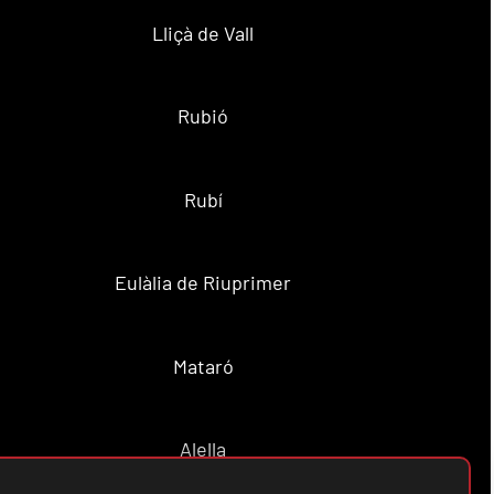
Lliçà de Vall
Rubió
Rubí
Eulàlia de Riuprimer
Mataró
Alella