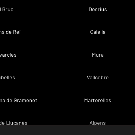
l Bruc
Dosrius
ns de Rei
Calella
varcles
Mura
belles
Vallcebre
ma de Gramenet
Martorelles
de Lluçanès
Alpens