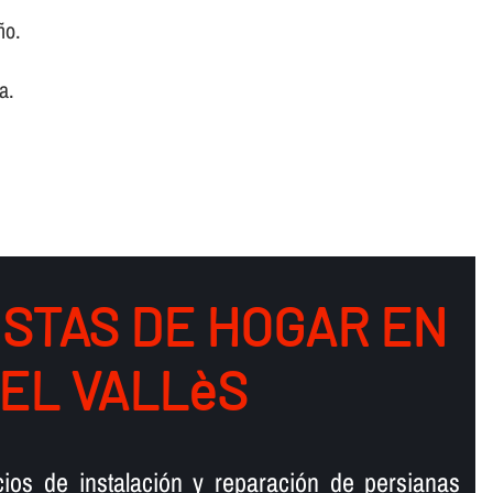
ño.
a.
ISTAS DE HOGAR EN
DEL VALLèS
cios de instalación y reparación de persianas