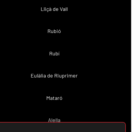
Lliçà de Vall
Rubió
Rubí
Eulàlia de Riuprimer
Mataró
Alella