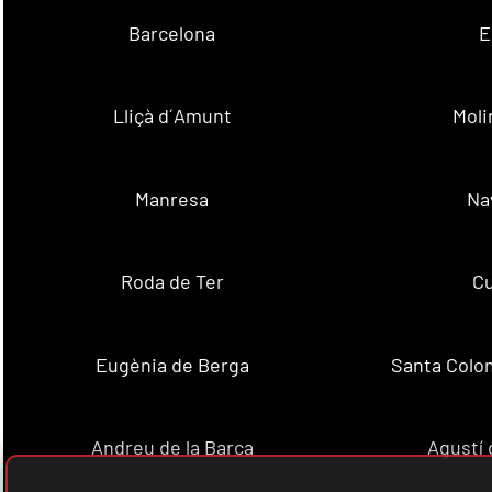
Barcelona
E
Lliçà d´Amunt
Moli
Manresa
Na
Roda de Ter
Cu
Eugènia de Berga
Santa Colo
Andreu de la Barca
Agustí 