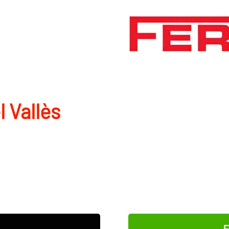
 Vallès
E