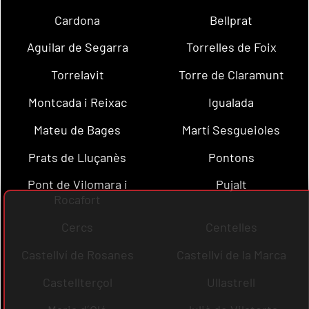
Cardona
Bellprat
Aguilar de Segarra
Torrelles de Foix
Torrelavit
Torre de Claramunt
Montcada i Reixac
Igualada
Mateu de Bages
Martí Sesgueioles
Prats de Lluçanès
Pontons
Pont de Vilomara i
Pujalt
Rocafort
Cercs
Centelles
Castellví de Rosanes
Castellví de la Marca
Castellterçol
Ullastrell