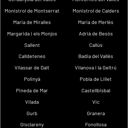
Monistrol de Montserrat
Monistrol de Calders
Maria de Miralles
Maria de Merlès
Margarida i els Monjos
Adrià de Besòs
Sallent
Callús
Calldetenes
Badia del Vallès
Vilassar de Dalt
Vilanova i la Geltrú
Polinyà
Pobla de Lillet
Pineda de Mar
Castellbisbal
Vilada
Vic
Gurb
Granera
Gisclareny
Fonollosa