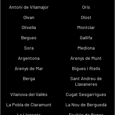
Antoni de Vilamajor
Orís
Olvan
Olost
Olivella
Montclar
Begues
Gallifa
Sora
Mediona
Argentona
Arenys de Munt
Arenys de Mar
Bigues i Riells
Berga
Sant Andreu de
Llavaneres
Vilanova del Vallès
Cugat Sesgarrigues
La Pobla de Claramunt
La Nou de Berguedà
La Llagosta
Fruitós de Bages