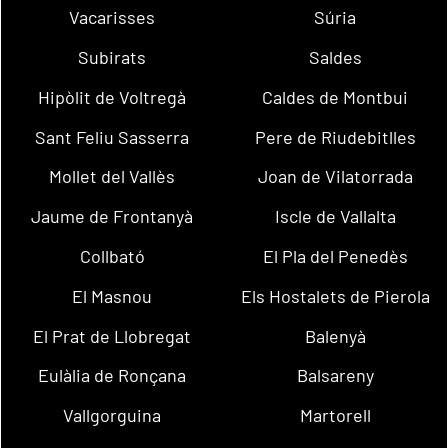
Vacarisses
Súria
Subirats
Saldes
Hipòlit de Voltregà
Caldes de Montbui
Sant Feliu Sasserra
Pere de Riudebitlles
Mollet del Vallès
Joan de Vilatorrada
Jaume de Frontanyà
Iscle de Vallalta
Collbató
El Pla del Penedès
El Masnou
Els Hostalets de Pierola
El Prat de Llobregat
Balenyà
Eulàlia de Ronçana
Balsareny
Vallgorguina
Martorell