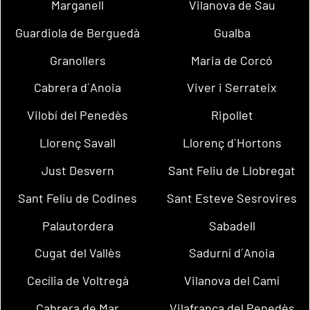
Marganell
Vilanova de Sau
Guardiola de Berguedà
Gualba
Granollers
Maria de Corcó
Cabrera d´Anoia
Viver i Serrateix
Vilobí del Penedès
Ripollet
Llorenç Savall
Llorenç d´Hortons
Just Desvern
Sant Feliu de Llobregat
Sant Feliu de Codines
Sant Esteve Sesrovires
Palautordera
Sabadell
Cugat del Vallès
Sadurní d´Anoia
Cecília de Voltregà
Vilanova del Camí
Cabrera de Mar
Vilafranca del Penedès