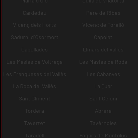
Maria d´Oló
Julià de Vilatorta
Cardedeu
Pere de Ribes
Vicenç dels Horts
Vicenç de Torelló
Sadurní d´Osormort
Capolat
Capellades
Llinars del Vallès
Les Masíes de Voltregà
Les Masies de Roda
Les Franqueses del Vallès
Les Cabanyes
La Roca del Vallès
La Quar
Sant Climent
Sant Celoni
Tordera
Abrera
Tavertet
Tavèrnoles
Taradell
Fogars de Montclús