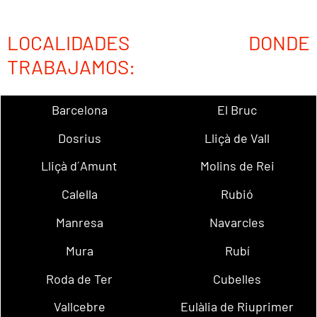
LOCALIDADES DONDE
TRABAJAMOS:
Barcelona
El Bruc
Dosrius
Lliçà de Vall
Lliçà d´Amunt
Molins de Rei
Calella
Rubió
Manresa
Navarcles
Mura
Rubí
Roda de Ter
Cubelles
Vallcebre
Eulàlia de Riuprimer