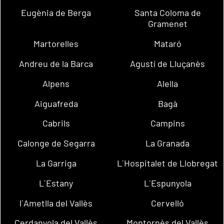
Eugènia de Berga
Santa Coloma de
Gramenet
Martorelles
Mataró
Andreu de la Barca
Agustí de Lluçanès
Alpens
Alella
Aiguafreda
Bagà
Cabrils
Campins
Calonge de Segarra
La Granada
La Garriga
L´Hospitalet de Llobregat
L´Estany
L´Espunyola
l´Ametlla del Vallès
Cervelló
Cerdanyola del Vallès
Montornès del Vallès