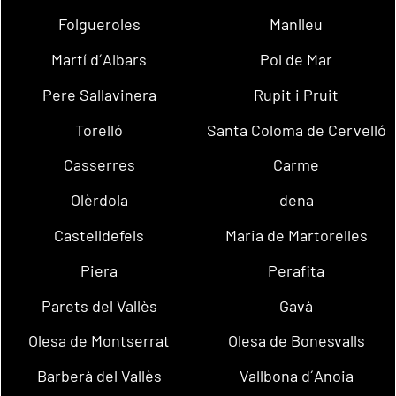
Folgueroles
Manlleu
Martí d´Albars
Pol de Mar
Pere Sallavinera
Rupit i Pruit
Torelló
Santa Coloma de Cervelló
Casserres
Carme
Olèrdola
dena
Castelldefels
Maria de Martorelles
Piera
Perafita
Parets del Vallès
Gavà
Olesa de Montserrat
Olesa de Bonesvalls
Barberà del Vallès
Vallbona d´Anoia