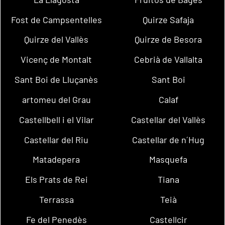
Fost de Campsentelles
Quirze Safaja
Quirze del Vallès
Quirze de Besora
Vicenç de Montalt
Cebrià de Vallalta
Sant Boi de Lluçanès
Sant Boi
artomeu del Grau
Calaf
Castellbell i el Vilar
Castellar del Vallès
Castellar del Riu
Castellar de n´Hug
Matadepera
Masquefa
Els Prats de Rei
Tiana
Terrassa
Teià
Fe del Penedès
Castellcir