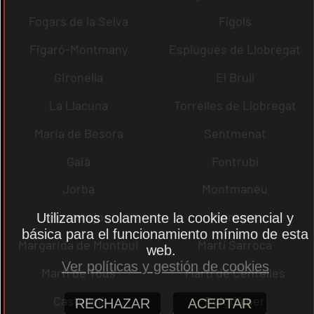
Fogars de la Selva
Fígols
Figaró-Montmany
Esplugues de Llobregat
Gironella
El Brull
La Llacuna
Torrelles de Llobregat
Maria de Besora
Sentmenat
Gaià
Fontrubí
Jorba
Montmaneu
Montmajor
Montgat
Utilizamos solamente la cookie esencial y
básica para el funcionamiento mínimo de esta
Margarida de Montbui
Martí Sarroca
web.
Ver políticas y gestión de cookies
Martí de Tous
Martí de Centelles
Castellolí
Puigdàlber
RECHAZAR
ACEPTAR