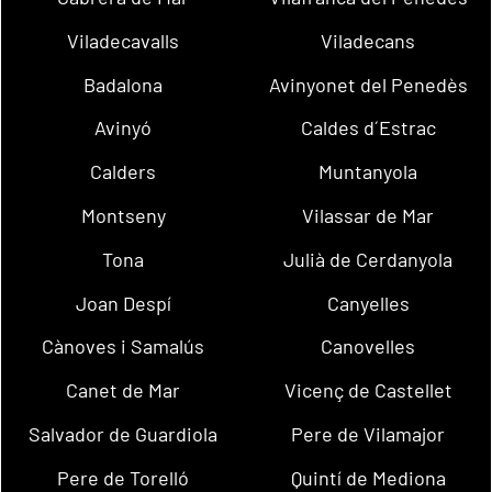
Viladecavalls
Viladecans
Badalona
Avinyonet del Penedès
Avinyó
Caldes d´Estrac
Calders
Muntanyola
Montseny
Vilassar de Mar
Tona
Julià de Cerdanyola
Joan Despí
Canyelles
Cànoves i Samalús
Canovelles
Canet de Mar
Vicenç de Castellet
Salvador de Guardiola
Pere de Vilamajor
Pere de Torelló
Quintí de Mediona