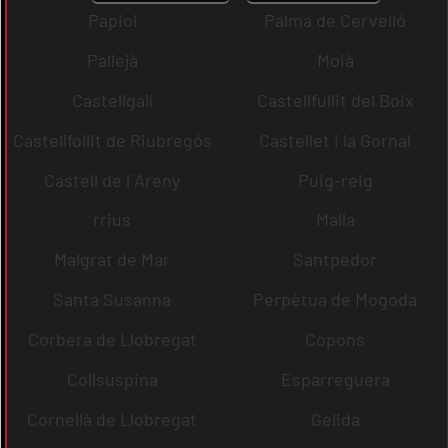
Papiol
Palma de Cervelló
Pallejà
Moià
Castellgalí
Castellfullit del Boix
Castellfollit de Riubregós
Castellet i la Gornal
Castell de l´Areny
Puig-reig
rrius
Malla
Malgrat de Mar
Santpedor
Santa Susanna
Perpètua de Mogoda
Corbera de Llobregat
Copons
Collsuspina
Esparreguera
Cornellà de Llobregat
Gelida