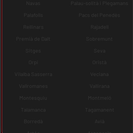
Navas
Palau-solità i Plegamans
Palafolls
Pacs del Penedès
Rellinars
Rajadell
Premià de Dalt
Sobremunt
Sitges
Seva
Orpí
Oristà
Vilalba Sasserra
Veciana
Vallromanes
Vallirana
Montesquiu
Montmeló
Talamanca
Tagamanent
Borredà
Avià