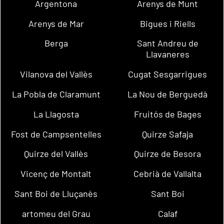
Argentona
Arenys de Munt
Arenys de Mar
Bigues i Riells
Berga
Sant Andreu de
Llavaneres
Vilanova del Vallès
Cugat Sesgarrigues
La Pobla de Claramunt
La Nou de Berguedà
La Llagosta
Fruitós de Bages
Fost de Campsentelles
Quirze Safaja
Quirze del Vallès
Quirze de Besora
Vicenç de Montalt
Cebrià de Vallalta
Sant Boi de Lluçanès
Sant Boi
artomeu del Grau
Calaf