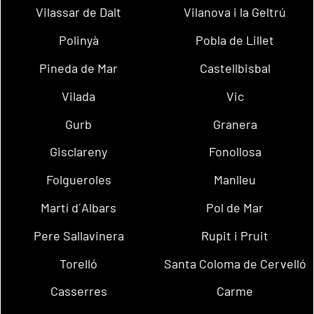
Vilassar de Dalt
Vilanova i la Geltrú
Polinyà
Pobla de Lillet
Pineda de Mar
Castellbisbal
Vilada
Vic
Gurb
Granera
Gisclareny
Fonollosa
Folgueroles
Manlleu
Martí d´Albars
Pol de Mar
Pere Sallavinera
Rupit i Pruit
Torelló
Santa Coloma de Cervelló
Casserres
Carme