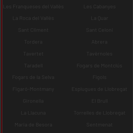
Les Franqueses del Vallès
Les Cabanyes
La Roca del Vallès
La Quar
Sant Climent
Sant Celoni
Tordera
Abrera
Tavertet
Tavèrnoles
Taradell
Fogars de Montclús
Fogars de la Selva
Fígols
Figaró-Montmany
Esplugues de Llobregat
Gironella
El Brull
La Llacuna
Torrelles de Llobregat
Maria de Besora
Sentmenat