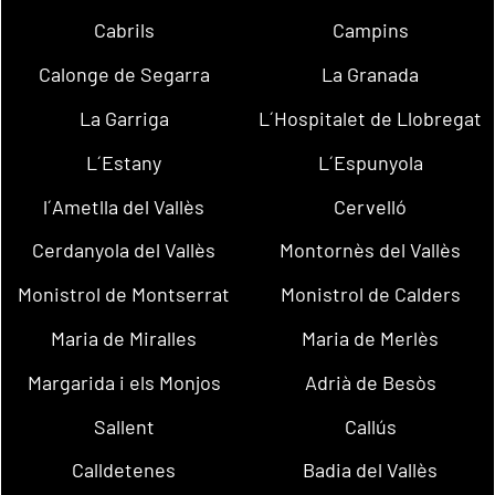
Cabrils
Campins
Calonge de Segarra
La Granada
La Garriga
L´Hospitalet de Llobregat
L´Estany
L´Espunyola
l´Ametlla del Vallès
Cervelló
Cerdanyola del Vallès
Montornès del Vallès
Monistrol de Montserrat
Monistrol de Calders
Maria de Miralles
Maria de Merlès
Margarida i els Monjos
Adrià de Besòs
Sallent
Callús
Calldetenes
Badia del Vallès