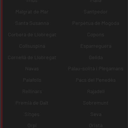
rrius
Malla
Malgrat de Mar
Santpedor
Santa Susanna
Perpètua de Mogoda
Corbera de Llobregat
Copons
Collsuspina
Esparreguera
Cornellà de Llobregat
Gelida
Navas
Palau-solità i Plegamans
Palafolls
Pacs del Penedès
Rellinars
Rajadell
Premià de Dalt
Sobremunt
Sitges
Seva
Orpí
Oristà