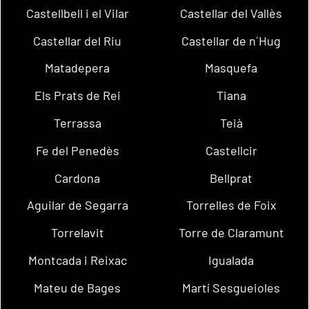
Castellbell i el Vilar
Castellar del Vallès
Castellar del Riu
Castellar de n´Hug
Matadepera
Masquefa
Els Prats de Rei
Tiana
Terrassa
Teià
Fe del Penedès
Castellcir
Cardona
Bellprat
Aguilar de Segarra
Torrelles de Foix
Torrelavit
Torre de Claramunt
Montcada i Reixac
Igualada
Mateu de Bages
Martí Sesgueioles