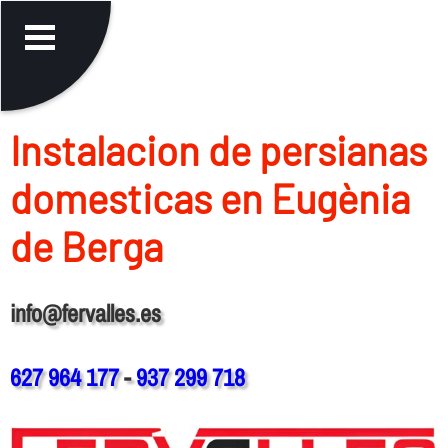
Instalacion de persianas
domesticas en Eugènia
de Berga
info@fervalles.es
627 964 177
-
937 299 718