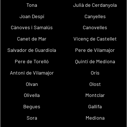
Tona
Julià de Cerdanyola
Joan Despí
Canyelles
Cànoves i Samalús
Canovelles
Canet de Mar
Vicenç de Castellet
Salvador de Guardiola
Pere de Vilamajor
Pere de Torelló
Quintí de Mediona
Antoni de Vilamajor
Orís
Olvan
Olost
Olivella
Montclar
Begues
Gallifa
Sora
Mediona