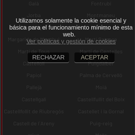
Gaià
Fontrubí
Jorba
Montmaneu
Utilizamos solamente la cookie esencial y
Montmajor
Montgat
básica para el funcionamiento mínimo de esta
web.
Margarida de Montbui
Martí Sarroca
Ver políticas y gestión de cookies
Martí de Tous
Martí de Centelles
RECHAZAR
ACEPTAR
Castellolí
Puigdàlber
Papiol
Palma de Cervelló
Pallejà
Moià
Castellgalí
Castellfullit del Boix
Castellfollit de Riubregós
Castellet i la Gornal
Castell de l´Areny
Puig-reig