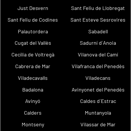
Just Desvern
Sant Feliu de Llobregat
Sant Feliu de Codines
Sant Esteve Sesrovires
Palautordera
Sabadell
Cugat del Vallès
Sadurní d´Anoia
Cecília de Voltregà
Vilanova del Camí
Cabrera de Mar
Vilafranca del Penedès
Viladecavalls
Viladecans
Badalona
Avinyonet del Penedès
Avinyó
Caldes d´Estrac
Calders
Muntanyola
Montseny
Vilassar de Mar