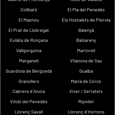
Collbató
El Pla del Penedès
El Masnou
Els Hostalets de Pierola
El Prat de Llobregat
Balenyà
Eulàlia de Ronçana
Balsareny
Vallgorguina
Martorell
Marganell
Vilanova de Sau
Guardiola de Berguedà
Gualba
Granollers
Maria de Corcó
Cabrera d´Anoia
Viver i Serrateix
Vilobí del Penedès
Ripollet
Llorenç Savall
Llorenç d´Hortons