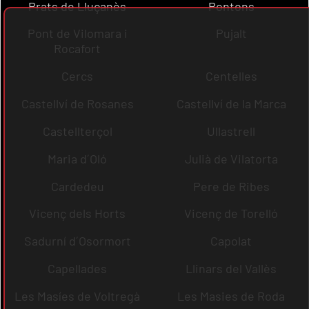
Prats de Lluçanès
Pontons
Pont de Vilomara i
Pujalt
Rocafort
Cercs
Centelles
Castellví de Rosanes
Castellví de la Marca
Castellterçol
Ullastrell
Maria d´Oló
Julià de Vilatorta
Cardedeu
Pere de Ribes
Vicenç dels Horts
Vicenç de Torelló
Sadurní d´Osormort
Capolat
Capellades
Llinars del Vallès
Les Masíes de Voltregà
Les Masies de Roda