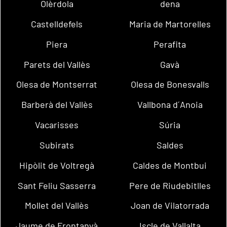
Olèrdola
dena
Castelldefels
Maria de Martorelles
Piera
Perafita
Parets del Vallès
Gavà
Olesa de Montserrat
Olesa de Bonesvalls
Barberà del Vallès
Vallbona d´Anoia
Vacarisses
Súria
Subirats
Saldes
Hipòlit de Voltregà
Caldes de Montbui
Sant Feliu Sasserra
Pere de Riudebitlles
Mollet del Vallès
Joan de Vilatorrada
Jaume de Frontanyà
Iscle de Vallalta