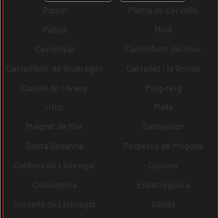
Papiol
Palma de Cervelló
Pallejà
Moià
Castellgalí
Castellfullit del Boix
Castellfollit de Riubregós
Castellet i la Gornal
Castell de l´Areny
Puig-reig
rrius
Malla
Malgrat de Mar
Santpedor
Santa Susanna
Perpètua de Mogoda
Corbera de Llobregat
Copons
Collsuspina
Esparreguera
Cornellà de Llobregat
Gelida