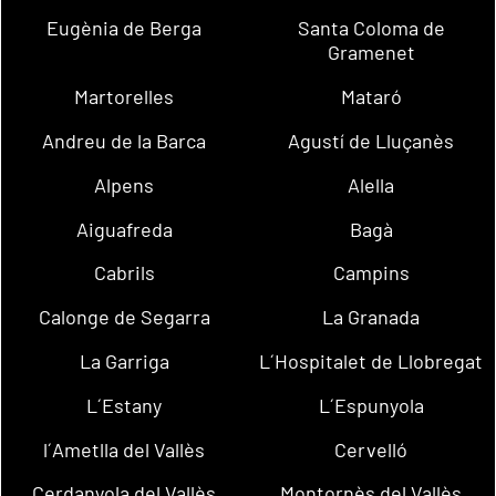
Eugènia de Berga
Santa Coloma de
Gramenet
Martorelles
Mataró
Andreu de la Barca
Agustí de Lluçanès
Alpens
Alella
Aiguafreda
Bagà
Cabrils
Campins
Calonge de Segarra
La Granada
La Garriga
L´Hospitalet de Llobregat
L´Estany
L´Espunyola
l´Ametlla del Vallès
Cervelló
Cerdanyola del Vallès
Montornès del Vallès