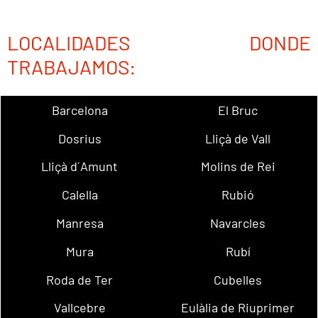
LOCALIDADES DONDE
TRABAJAMOS:
Barcelona
El Bruc
Dosrius
Lliçà de Vall
Lliçà d´Amunt
Molins de Rei
Calella
Rubió
Manresa
Navarcles
Mura
Rubí
Roda de Ter
Cubelles
Vallcebre
Eulàlia de Riuprimer