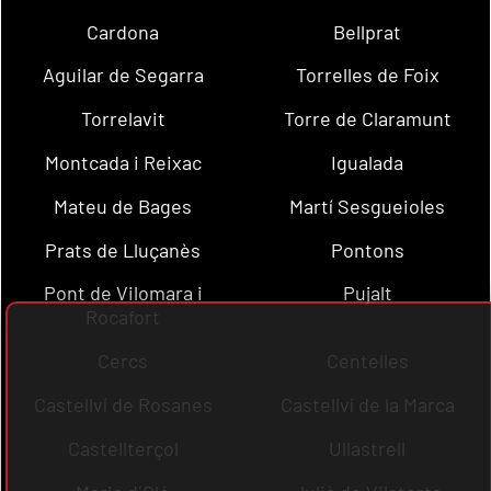
Cardona
Bellprat
Aguilar de Segarra
Torrelles de Foix
Torrelavit
Torre de Claramunt
Montcada i Reixac
Igualada
Mateu de Bages
Martí Sesgueioles
Prats de Lluçanès
Pontons
Pont de Vilomara i
Pujalt
Rocafort
Cercs
Centelles
Castellví de Rosanes
Castellví de la Marca
Castellterçol
Ullastrell