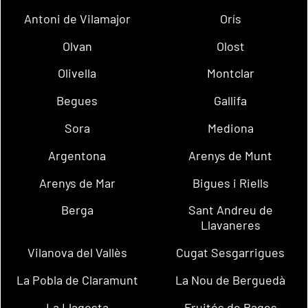
Antoni de Vilamajor
Orís
Olvan
Olost
Olivella
Montclar
Begues
Gallifa
Sora
Mediona
Argentona
Arenys de Munt
Arenys de Mar
Bigues i Riells
Berga
Sant Andreu de
Llavaneres
Vilanova del Vallès
Cugat Sesgarrigues
La Pobla de Claramunt
La Nou de Berguedà
La Llagosta
Fruitós de Bages