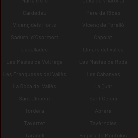
Maria d´Oló
Julià de Vilatorta
Cardedeu
Pere de Ribes
Vicenç dels Horts
Vicenç de Torelló
Sadurní d´Osormort
Capolat
Capellades
Llinars del Vallès
Les Masíes de Voltregà
Les Masies de Roda
Les Franqueses del Vallès
Les Cabanyes
La Roca del Vallès
La Quar
Sant Climent
Sant Celoni
Tordera
Abrera
Tavertet
Tavèrnoles
Taradell
Fogars de Montclús