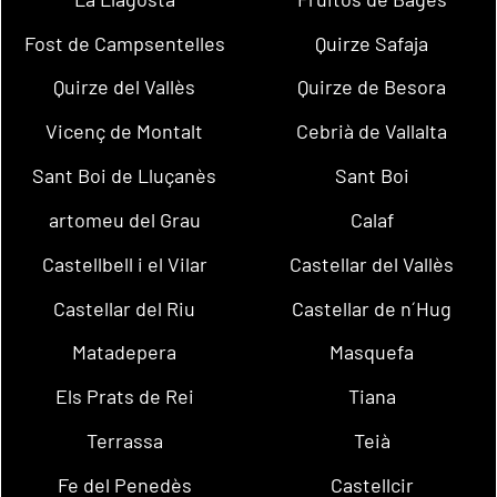
Fost de Campsentelles
Quirze Safaja
Quirze del Vallès
Quirze de Besora
Vicenç de Montalt
Cebrià de Vallalta
Sant Boi de Lluçanès
Sant Boi
artomeu del Grau
Calaf
Castellbell i el Vilar
Castellar del Vallès
Castellar del Riu
Castellar de n´Hug
Matadepera
Masquefa
Els Prats de Rei
Tiana
Terrassa
Teià
Fe del Penedès
Castellcir