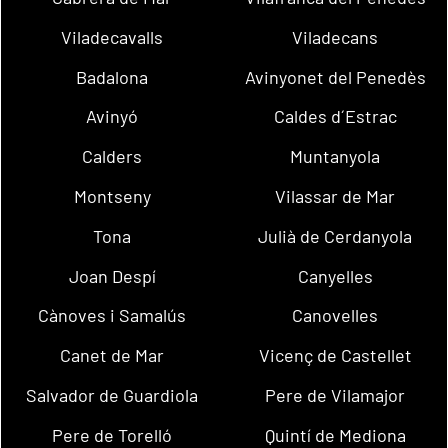
Viladecavalls
Viladecans
Badalona
Avinyonet del Penedès
Avinyó
Caldes d´Estrac
Calders
Muntanyola
Montseny
Vilassar de Mar
Tona
Julià de Cerdanyola
Joan Despí
Canyelles
Cànoves i Samalús
Canovelles
Canet de Mar
Vicenç de Castellet
Salvador de Guardiola
Pere de Vilamajor
Pere de Torelló
Quintí de Mediona