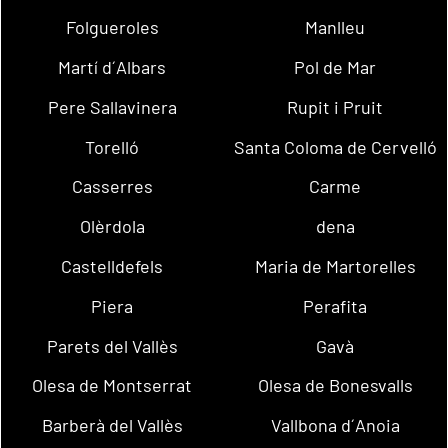
Folgueroles
Manlleu
Martí d´Albars
Pol de Mar
Pere Sallavinera
Rupit i Pruit
Torelló
Santa Coloma de Cervelló
Casserres
Carme
Olèrdola
dena
Castelldefels
Maria de Martorelles
Piera
Perafita
Parets del Vallès
Gavà
Olesa de Montserrat
Olesa de Bonesvalls
Barberà del Vallès
Vallbona d´Anoia