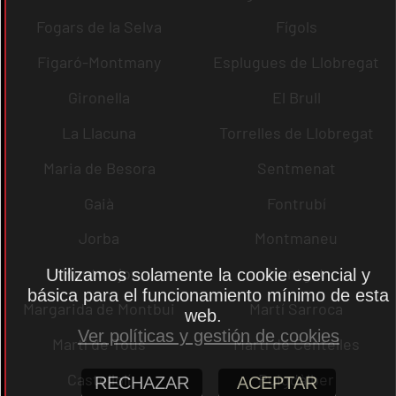
Fogars de la Selva
Fígols
Figaró-Montmany
Esplugues de Llobregat
Gironella
El Brull
La Llacuna
Torrelles de Llobregat
Maria de Besora
Sentmenat
Gaià
Fontrubí
Jorba
Montmaneu
Montmajor
Montgat
Utilizamos solamente la cookie esencial y
básica para el funcionamiento mínimo de esta
Margarida de Montbui
Martí Sarroca
web.
Ver políticas y gestión de cookies
Martí de Tous
Martí de Centelles
Castellolí
Puigdàlber
RECHAZAR
ACEPTAR