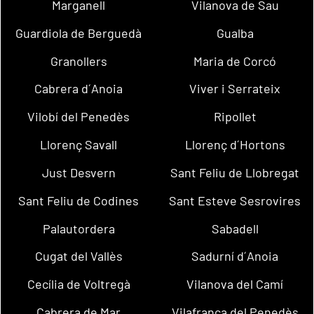
Marganell
Vilanova de Sau
Guardiola de Berguedà
Gualba
Granollers
Maria de Corcó
Cabrera d´Anoia
Viver i Serrateix
Vilobí del Penedès
Ripollet
Llorenç Savall
Llorenç d´Hortons
Just Desvern
Sant Feliu de Llobregat
Sant Feliu de Codines
Sant Esteve Sesrovires
Palautordera
Sabadell
Cugat del Vallès
Sadurní d´Anoia
Cecília de Voltregà
Vilanova del Camí
Cabrera de Mar
Vilafranca del Penedès