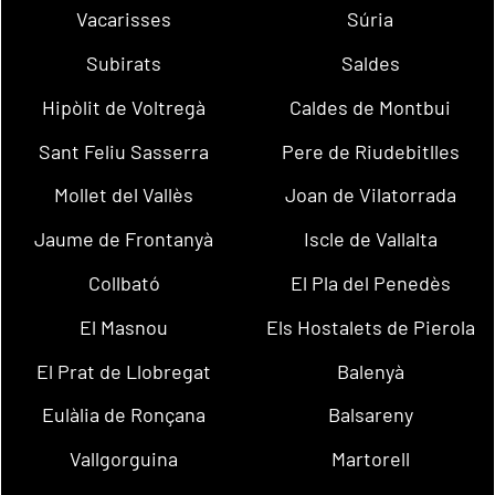
Vacarisses
Súria
Subirats
Saldes
Hipòlit de Voltregà
Caldes de Montbui
Sant Feliu Sasserra
Pere de Riudebitlles
Mollet del Vallès
Joan de Vilatorrada
Jaume de Frontanyà
Iscle de Vallalta
Collbató
El Pla del Penedès
El Masnou
Els Hostalets de Pierola
El Prat de Llobregat
Balenyà
Eulàlia de Ronçana
Balsareny
Vallgorguina
Martorell