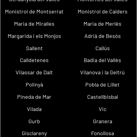
Monistrol de Montserrat
Monistrol de Calders
Maria de Miralles
Maria de Merlès
Margarida i els Monjos
Adrià de Besòs
Sallent
Callús
Calldetenes
Badia del Vallès
Vilassar de Dalt
Vilanova i la Geltrú
Polinyà
Pobla de Lillet
Pineda de Mar
Castellbisbal
Vilada
Vic
Gurb
Granera
Gisclareny
Fonollosa