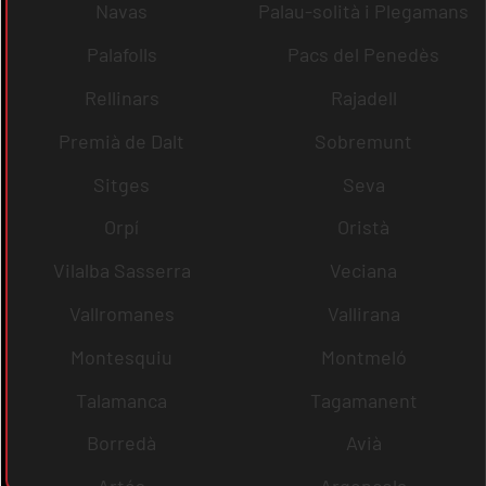
Navas
Palau-solità i Plegamans
Palafolls
Pacs del Penedès
Rellinars
Rajadell
Premià de Dalt
Sobremunt
Sitges
Seva
Orpí
Oristà
Vilalba Sasserra
Veciana
Vallromanes
Vallirana
Montesquiu
Montmeló
Talamanca
Tagamanent
Borredà
Avià