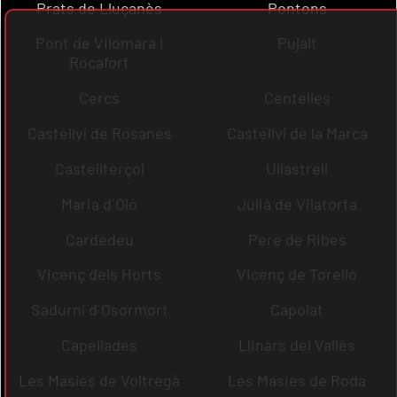
Prats de Lluçanès
Pontons
Pont de Vilomara i
Pujalt
Rocafort
Cercs
Centelles
Castellví de Rosanes
Castellví de la Marca
Castellterçol
Ullastrell
Maria d´Oló
Julià de Vilatorta
Cardedeu
Pere de Ribes
Vicenç dels Horts
Vicenç de Torelló
Sadurní d´Osormort
Capolat
Capellades
Llinars del Vallès
Les Masíes de Voltregà
Les Masies de Roda