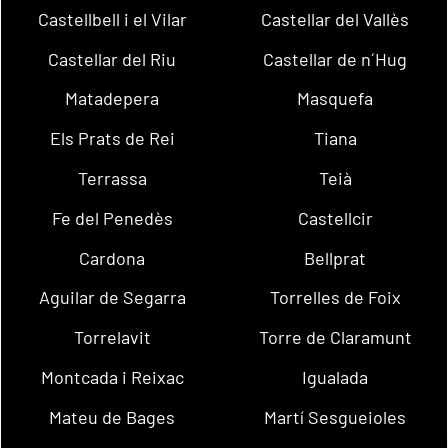
Castellbell i el Vilar
Castellar del Vallès
Castellar del Riu
Castellar de n´Hug
Matadepera
Masquefa
Els Prats de Rei
Tiana
Terrassa
Teià
Fe del Penedès
Castellcir
Cardona
Bellprat
Aguilar de Segarra
Torrelles de Foix
Torrelavit
Torre de Claramunt
Montcada i Reixac
Igualada
Mateu de Bages
Martí Sesgueioles