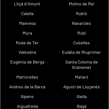
Lliçà d´Amunt
Molins de Rei
Calella
Rubió
Manresa
Navarcles
Mura
Rubí
Roda de Ter
Cubelles
Vallcebre
Eulàlia de Riuprimer
Eugènia de Berga
Santa Coloma de
Gramenet
Martorelles
Mataró
Andreu de la Barca
Agustí de Lluçanès
Alpens
Alella
Aiguafreda
Bagà