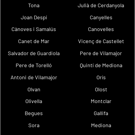
Tona
Julià de Cerdanyola
Joan Despí
Canyelles
Cànoves i Samalús
Canovelles
Canet de Mar
Vicenç de Castellet
Salvador de Guardiola
Pere de Vilamajor
Pere de Torelló
Quintí de Mediona
Antoni de Vilamajor
Orís
Olvan
Olost
Olivella
Montclar
Begues
Gallifa
Sora
Mediona