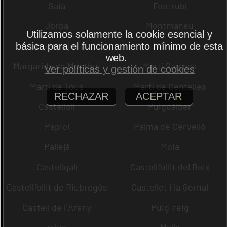
Gaià
Fontrubí
Jorba
Montmaneu
Utilizamos solamente la cookie esencial y
Montmajor
Montgat
básica para el funcionamiento mínimo de esta
web.
Margarida de Montbui
Martí Sarroca
Ver políticas y gestión de cookies
Martí de Tous
Martí de Centelles
RECHAZAR
ACEPTAR
Castellolí
Puigdàlber
Papiol
Palma de Cervelló
Pallejà
Moià
Castellgalí
Castellfullit del Boix
Castellfollit de Riubregós
Castellet i la Gornal
Castell de l´Areny
Puig-reig