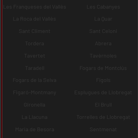
Les Franqueses del Vallès
Les Cabanyes
La Roca del Vallès
La Quar
Sant Climent
Sant Celoni
Tordera
Abrera
Tavertet
Tavèrnoles
Taradell
Fogars de Montclús
Fogars de la Selva
Fígols
Figaró-Montmany
Esplugues de Llobregat
Gironella
El Brull
La Llacuna
Torrelles de Llobregat
Maria de Besora
Sentmenat