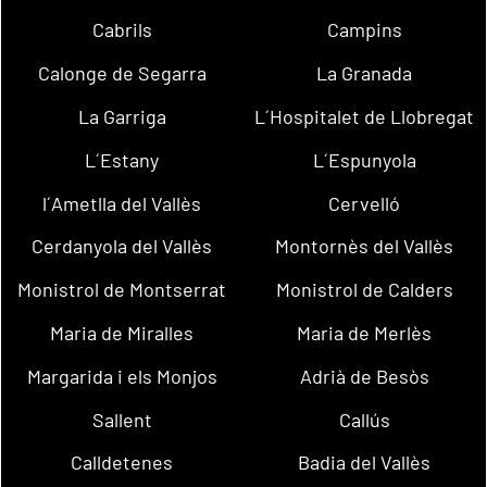
Cabrils
Campins
Calonge de Segarra
La Granada
La Garriga
L´Hospitalet de Llobregat
L´Estany
L´Espunyola
l´Ametlla del Vallès
Cervelló
Cerdanyola del Vallès
Montornès del Vallès
Monistrol de Montserrat
Monistrol de Calders
Maria de Miralles
Maria de Merlès
Margarida i els Monjos
Adrià de Besòs
Sallent
Callús
Calldetenes
Badia del Vallès