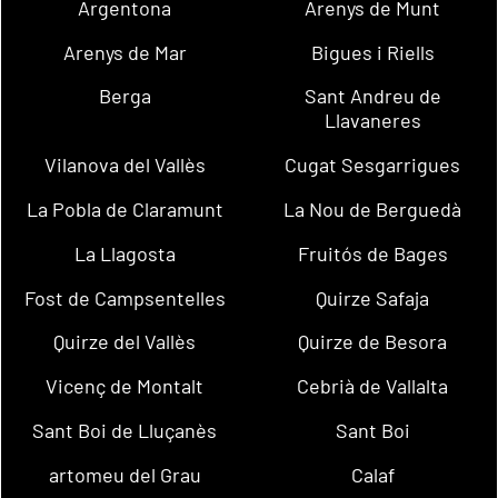
Argentona
Arenys de Munt
Arenys de Mar
Bigues i Riells
Berga
Sant Andreu de
Llavaneres
Vilanova del Vallès
Cugat Sesgarrigues
La Pobla de Claramunt
La Nou de Berguedà
La Llagosta
Fruitós de Bages
Fost de Campsentelles
Quirze Safaja
Quirze del Vallès
Quirze de Besora
Vicenç de Montalt
Cebrià de Vallalta
Sant Boi de Lluçanès
Sant Boi
artomeu del Grau
Calaf