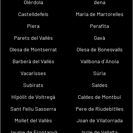
Olèrdola
dena
Castelldefels
Maria de Martorelles
Piera
Perafita
Parets del Vallès
Gavà
Olesa de Montserrat
Olesa de Bonesvalls
Barberà del Vallès
Vallbona d´Anoia
Vacarisses
Súria
Subirats
Saldes
Hipòlit de Voltregà
Caldes de Montbui
Sant Feliu Sasserra
Pere de Riudebitlles
Mollet del Vallès
Joan de Vilatorrada
Jaume de Frontanyà
Iscle de Vallalta