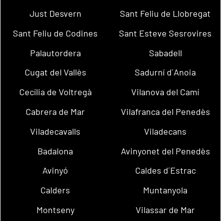
Just Desvern
Sant Feliu de Llobregat
Sant Feliu de Codines
Sant Esteve Sesrovires
Palautordera
Sabadell
Cugat del Vallès
Sadurní d´Anoia
Cecília de Voltregà
Vilanova del Camí
Cabrera de Mar
Vilafranca del Penedès
Viladecavalls
Viladecans
Badalona
Avinyonet del Penedès
Avinyó
Caldes d´Estrac
Calders
Muntanyola
Montseny
Vilassar de Mar