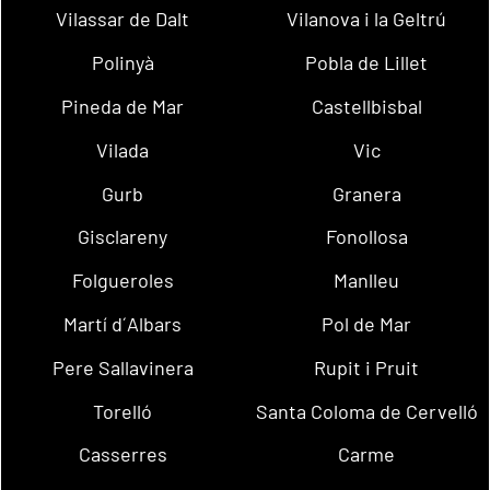
Vilassar de Dalt
Vilanova i la Geltrú
Polinyà
Pobla de Lillet
Pineda de Mar
Castellbisbal
Vilada
Vic
Gurb
Granera
Gisclareny
Fonollosa
Folgueroles
Manlleu
Martí d´Albars
Pol de Mar
Pere Sallavinera
Rupit i Pruit
Torelló
Santa Coloma de Cervelló
Casserres
Carme