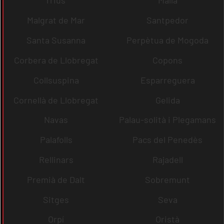
rrius
Malla
Malgrat de Mar
Santpedor
Santa Susanna
Perpètua de Mogoda
Corbera de Llobregat
Copons
Collsuspina
Esparreguera
Cornellà de Llobregat
Gelida
Navas
Palau-solità i Plegamans
Palafolls
Pacs del Penedès
Rellinars
Rajadell
Premià de Dalt
Sobremunt
Sitges
Seva
Orpí
Oristà