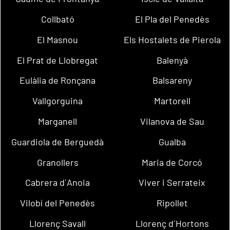
Collbató
El Pla del Penedès
El Masnou
Els Hostalets de Pierola
El Prat de Llobregat
Balenyà
Eulàlia de Ronçana
Balsareny
Vallgorguina
Martorell
Marganell
Vilanova de Sau
Guardiola de Berguedà
Gualba
Granollers
Maria de Corcó
Cabrera d´Anoia
Viver i Serrateix
Vilobí del Penedès
Ripollet
Llorenç Savall
Llorenç d´Hortons