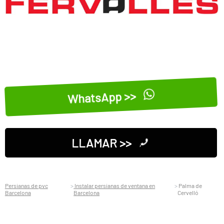
WhatsApp >>
LLAMAR >>
Persianas de pvc
Instalar persianas de ventana en
Palma de
Barcelona
Barcelona
Cervelló