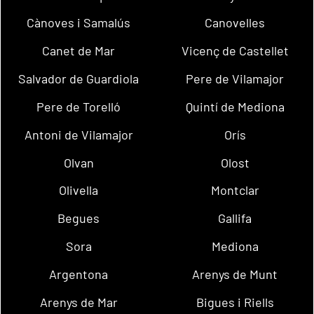
Cànoves i Samalús
Canovelles
Canet de Mar
Vicenç de Castellet
Salvador de Guardiola
Pere de Vilamajor
Pere de Torelló
Quintí de Mediona
Antoni de Vilamajor
Orís
Olvan
Olost
Olivella
Montclar
Begues
Gallifa
Sora
Mediona
Argentona
Arenys de Munt
Arenys de Mar
Bigues i Riells