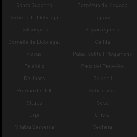
Santa Susanna
Perpètua de Mogoda
Corbera de Llobregat
Copons
Collsuspina
Esparreguera
Cornellà de Llobregat
Gelida
Navas
Palau-solità i Plegamans
Palafolls
Pacs del Penedès
Rellinars
Rajadell
Premià de Dalt
Sobremunt
Sitges
Seva
Orpí
Oristà
Vilalba Sasserra
Veciana