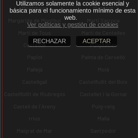
Utilizamos solamente la cookie esencial y
Montmajor
Montgat
básica para el funcionamiento mínimo de esta
web.
Margarida de Montbui
Martí Sarroca
Ver políticas y gestión de cookies
Martí de Tous
Martí de Centelles
RECHAZAR
ACEPTAR
Castellolí
Puigdàlber
Papiol
Palma de Cervelló
Pallejà
Moià
Castellgalí
Castellfullit del Boix
Castellfollit de Riubregós
Castellet i la Gornal
Castell de l´Areny
Puig-reig
rrius
Malla
Malgrat de Mar
Santpedor