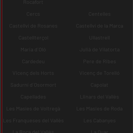
Rocafort
Cercs
Centelles
Castellví de Rosanes
Castellví de la Marca
Castellterçol
Ullastrell
Maria d´Oló
Julià de Vilatorta
Cardedeu
Pere de Ribes
Vicenç dels Horts
Vicenç de Torelló
Sadurní d´Osormort
Capolat
Capellades
Llinars del Vallès
Les Masíes de Voltregà
Les Masies de Roda
Les Franqueses del Vallès
Les Cabanyes
La Roca del Vallès
La Quar