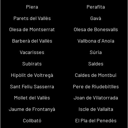
Piera
Perafita
Parets del Vallès
Gavà
Olesa de Montserrat
Olesa de Bonesvalls
Barberà del Vallès
Vallbona d´Anoia
Vacarisses
Súria
Subirats
Saldes
Hipòlit de Voltregà
Caldes de Montbui
Sant Feliu Sasserra
Pere de Riudebitlles
Mollet del Vallès
Joan de Vilatorrada
Jaume de Frontanyà
Iscle de Vallalta
Collbató
El Pla del Penedès