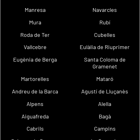
Manresa
Navarcles
Mura
Rubí
Roda de Ter
Cubelles
Vallcebre
Eulàlia de Riuprimer
Eugènia de Berga
Santa Coloma de
Gramenet
Martorelles
Mataró
Andreu de la Barca
Agustí de Lluçanès
Alpens
Alella
Aiguafreda
Bagà
Cabrils
Campins