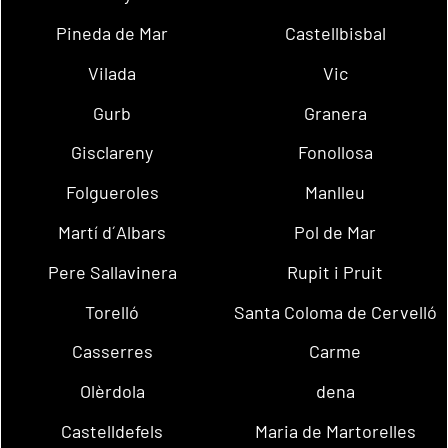
Pineda de Mar
Castellbisbal
Vilada
Vic
Gurb
Granera
Gisclareny
Fonollosa
Folgueroles
Manlleu
Martí d´Albars
Pol de Mar
Pere Sallavinera
Rupit i Pruit
Torelló
Santa Coloma de Cervelló
Casserres
Carme
Olèrdola
dena
Castelldefels
Maria de Martorelles