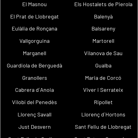
El Masnou
Els Hostalets de Pierola
El Prat de Llobregat
Balenyà
Eulàlia de Ronçana
Balsareny
Vallgorguina
Martorell
Marganell
Vilanova de Sau
Guardiola de Berguedà
Gualba
Granollers
Maria de Corcó
Cabrera d´Anoia
Viver i Serrateix
Vilobí del Penedès
Ripollet
Llorenç Savall
Llorenç d´Hortons
Just Desvern
Sant Feliu de Llobregat