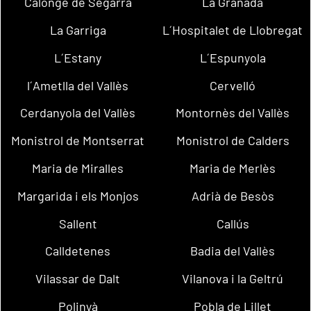
Calonge de Segarra
La Granada
La Garriga
L´Hospitalet de Llobregat
L´Estany
L´Espunyola
l´Ametlla del Vallès
Cervelló
Cerdanyola del Vallès
Montornès del Vallès
Monistrol de Montserrat
Monistrol de Calders
Maria de Miralles
Maria de Merlès
Margarida i els Monjos
Adrià de Besòs
Sallent
Callús
Calldetenes
Badia del Vallès
Vilassar de Dalt
Vilanova i la Geltrú
Polinyà
Pobla de Lillet