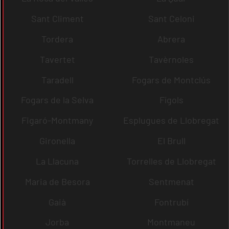
Sant Climent
Sant Celoni
Tordera
Abrera
Tavertet
Tavèrnoles
Taradell
Fogars de Montclús
Fogars de la Selva
Fígols
Figaró-Montmany
Esplugues de Llobregat
Gironella
El Brull
La Llacuna
Torrelles de Llobregat
Maria de Besora
Sentmenat
Gaià
Fontrubí
Jorba
Montmaneu