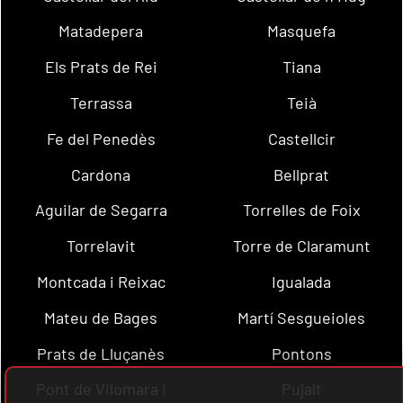
Matadepera
Masquefa
Els Prats de Rei
Tiana
Terrassa
Teià
Fe del Penedès
Castellcir
Cardona
Bellprat
Aguilar de Segarra
Torrelles de Foix
Torrelavit
Torre de Claramunt
Montcada i Reixac
Igualada
Mateu de Bages
Martí Sesgueioles
Prats de Lluçanès
Pontons
Pont de Vilomara i
Pujalt