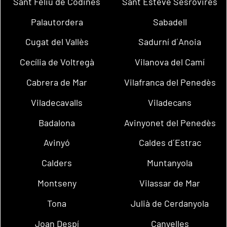
Sant Feliu de Codines
Sant Esteve Sesrovires
Palautordera
Sabadell
Cugat del Vallès
Sadurní d´Anoia
Cecília de Voltregà
Vilanova del Camí
Cabrera de Mar
Vilafranca del Penedès
Viladecavalls
Viladecans
Badalona
Avinyonet del Penedès
Avinyó
Caldes d´Estrac
Calders
Muntanyola
Montseny
Vilassar de Mar
Tona
Julià de Cerdanyola
Joan Despí
Canyelles