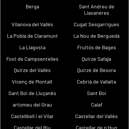
Berga
Sant Andreu de
Llavaneres
Vilanova del Vallès
Cugat Sesgarrigues
La Pobla de Claramunt
La Nou de Berguedà
La Llagosta
Fruitós de Bages
Fost de Campsentelles
Quirze Safaja
Quirze del Vallès
Quirze de Besora
Vicenç de Montalt
Cebrià de Vallalta
Sant Boi de Lluçanès
Sant Boi
artomeu del Grau
Calaf
Castellbell i el Vilar
Castellar del Vallès
Castellar del Riu
Castellar de n´Hug