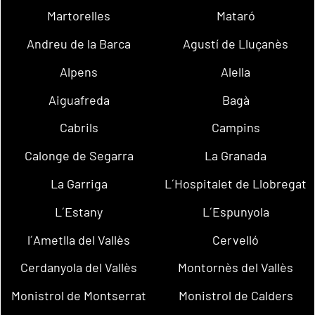
Martorelles
Mataró
Andreu de la Barca
Agustí de Lluçanès
Alpens
Alella
Aiguafreda
Bagà
Cabrils
Campins
Calonge de Segarra
La Granada
La Garriga
L´Hospitalet de Llobregat
L´Estany
L´Espunyola
l´Ametlla del Vallès
Cervelló
Cerdanyola del Vallès
Montornès del Vallès
Monistrol de Montserrat
Monistrol de Calders