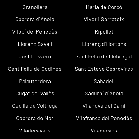
Granollers
Maria de Corcó
Cabrera d´Anoia
Viver i Serrateix
Vilobí del Penedès
Ripollet
Llorenç Savall
Llorenç d´Hortons
Just Desvern
Sant Feliu de Llobregat
Sant Feliu de Codines
Sant Esteve Sesrovires
Palautordera
Sabadell
Cugat del Vallès
Sadurní d´Anoia
Cecília de Voltregà
Vilanova del Camí
Cabrera de Mar
Vilafranca del Penedès
Viladecavalls
Viladecans