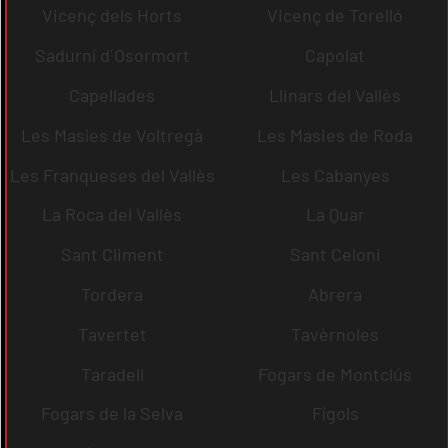
Vicenç dels Horts
Vicenç de Torelló
Sadurní d´Osormort
Capolat
Capellades
Llinars del Vallès
Les Masíes de Voltregà
Les Masies de Roda
Les Franqueses del Vallès
Les Cabanyes
La Roca del Vallès
La Quar
Sant Climent
Sant Celoni
Tordera
Abrera
Tavertet
Tavèrnoles
Taradell
Fogars de Montclús
Fogars de la Selva
Fígols