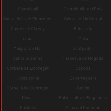
Castellgalí
Castellfullit del Boix
Castellfollit de Riubregós
Castellet i la Gornal
Castell de l´Areny
Puig-reig
rrius
Malla
Malgrat de Mar
Santpedor
Santa Susanna
Perpètua de Mogoda
Corbera de Llobregat
Copons
Collsuspina
Esparreguera
Cornellà de Llobregat
Gelida
Navas
Palau-solità i Plegamans
Palafolls
Pacs del Penedès