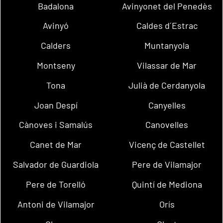
Badalona
Avinyonet del Penedès
Avinyó
Caldes d´Estrac
Calders
Muntanyola
Montseny
Vilassar de Mar
Tona
Julià de Cerdanyola
Joan Despí
Canyelles
Cànoves i Samalús
Canovelles
Canet de Mar
Vicenç de Castellet
Salvador de Guardiola
Pere de Vilamajor
Pere de Torelló
Quintí de Mediona
Antoni de Vilamajor
Orís