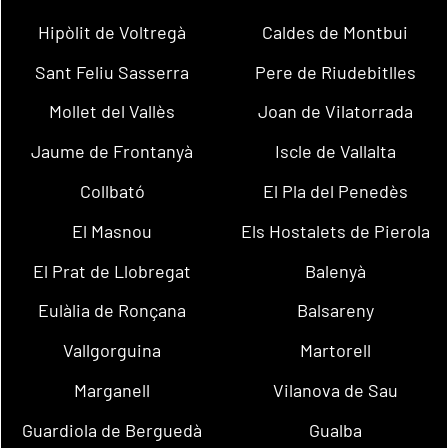
Hipòlit de Voltregà
Caldes de Montbui
Sant Feliu Sasserra
Pere de Riudebitlles
Mollet del Vallès
Joan de Vilatorrada
Jaume de Frontanyà
Iscle de Vallalta
Collbató
El Pla del Penedès
El Masnou
Els Hostalets de Pierola
El Prat de Llobregat
Balenyà
Eulàlia de Ronçana
Balsareny
Vallgorguina
Martorell
Marganell
Vilanova de Sau
Guardiola de Berguedà
Gualba