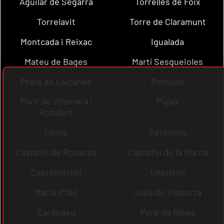
Aguilar de Segarra
Torrelles de Foix
Torrelavit
Torre de Claramunt
Montcada i Reixac
Igualada
Mateu de Bages
Martí Sesgueioles
Prats de Lluçanès
Pontons
Pont de Vilomara i
Pujalt
Rocafort
Cercs
Centelles
Castellví de Rosanes
Castellví de la Marca
Castellterçol
Ullastrell
Maria d´Oló
Julià de Vilatorta
Cardedeu
Pere de Ribes