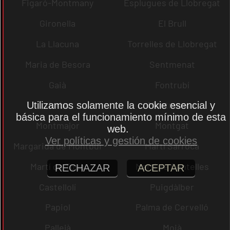
Figaró-Montmany
Esplugues de Llobregat
Gironella
El Brull
La Llacuna
Torrelles de Llobregat
Maria de Besora
Sentmenat
Gaià
Fontrubí
Jorba
Montmaneu
Utilizamos solamente la cookie esencial y
básica para el funcionamiento mínimo de esta
Montmajor
Montgat
web.
Ver políticas y gestión de cookies
Margarida de Montbui
Martí Sarroca
Martí de Tous
Martí de Centelles
RECHAZAR
ACEPTAR
Castellolí
Puigdàlber
Papiol
Palma de Cervelló
Pallejà
Moià