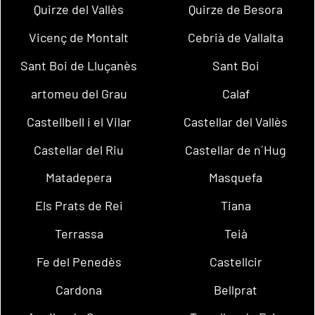
Quirze del Vallès
Quirze de Besora
Vicenç de Montalt
Cebrià de Vallalta
Sant Boi de Lluçanès
Sant Boi
artomeu del Grau
Calaf
Castellbell i el Vilar
Castellar del Vallès
Castellar del Riu
Castellar de n´Hug
Matadepera
Masquefa
Els Prats de Rei
Tiana
Terrassa
Teià
Fe del Penedès
Castellcir
Cardona
Bellprat