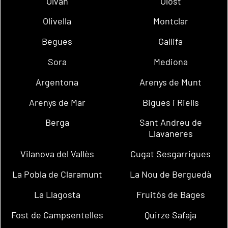
Olvan
Olost
Olivella
Montclar
Begues
Gallifa
Sora
Mediona
Argentona
Arenys de Munt
Arenys de Mar
Bigues i Riells
Berga
Sant Andreu de
Llavaneres
Vilanova del Vallès
Cugat Sesgarrigues
La Pobla de Claramunt
La Nou de Berguedà
La Llagosta
Fruitós de Bages
Fost de Campsentelles
Quirze Safaja