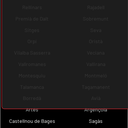
Rellinars
Rajadell
Premià de Dalt
Sobremunt
Sitges
Seva
Orpí
Oristà
Vilalba Sasserra
Veciana
Vallromanes
Vallirana
Montesquiu
Montmeló
Talamanca
Tagamanent
Borredà
Avià
Artés
Argençola
Castellnou de Bages
Sagàs