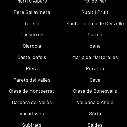
Martí d´Albars
Pol de Mar
Pere Sallavinera
Rupit i Pruit
Torelló
Santa Coloma de Cervelló
Casserres
Carme
Olèrdola
dena
Castelldefels
Maria de Martorelles
Piera
Perafita
Parets del Vallès
Gavà
Olesa de Montserrat
Olesa de Bonesvalls
Barberà del Vallès
Vallbona d´Anoia
Vacarisses
Súria
Subirats
Saldes