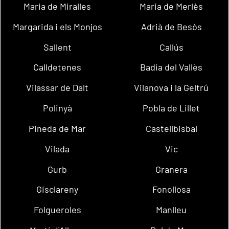
Maria de Miralles
Maria de Merlès
Margarida i els Monjos
Adrià de Besòs
Sallent
Callús
Calldetenes
Badia del Vallès
Vilassar de Dalt
Vilanova i la Geltrú
Polinyà
Pobla de Lillet
Pineda de Mar
Castellbisbal
Vilada
Vic
Gurb
Granera
Gisclareny
Fonollosa
Folgueroles
Manlleu