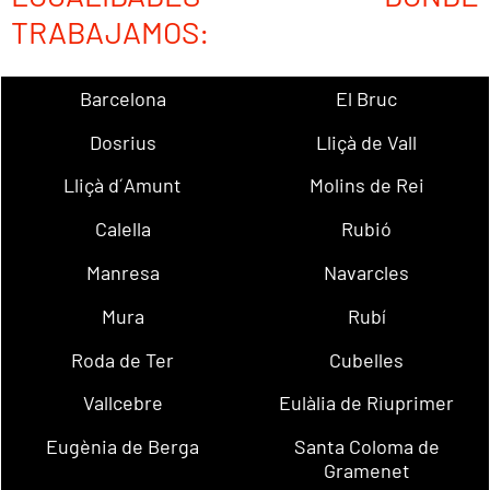
TRABAJAMOS:
Barcelona
El Bruc
Dosrius
Lliçà de Vall
Lliçà d´Amunt
Molins de Rei
Calella
Rubió
Manresa
Navarcles
Mura
Rubí
Roda de Ter
Cubelles
Vallcebre
Eulàlia de Riuprimer
Eugènia de Berga
Santa Coloma de
Gramenet