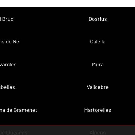
l Bruc
Dosrius
ns de Rei
Calella
varcles
Mura
belles
Vallcebre
ma de Gramenet
Martorelles
de Lluçanès
Alpens