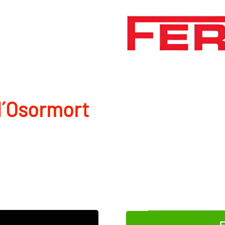
d´Osormort
E