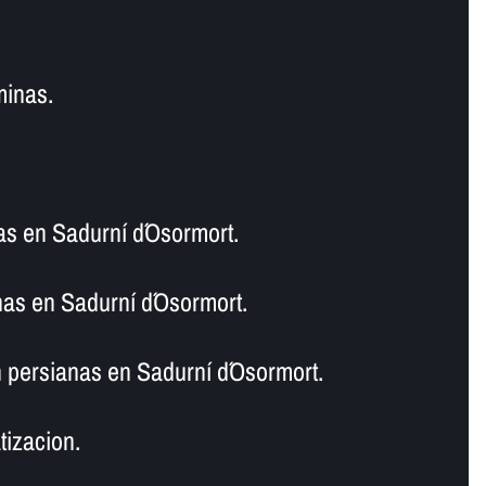
minas.
as en Sadurní d´Osormort.
as en Sadurní d´Osormort.
 persianas en Sadurní d´Osormort.
tizacion.