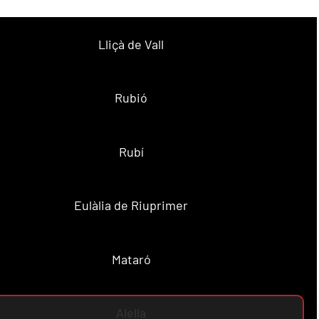
Lliçà de Vall
Rubió
Rubí
Eulàlia de Riuprimer
Mataró
Alella