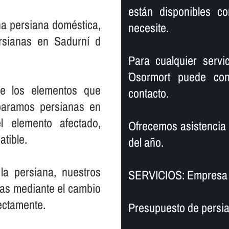
están disponibles c
na persiana doméstica,
necesite.
rsianas en Sadurní d
Para cualquier serv
´Osormort puede con
de los elementos que
contacto.
paramos persianas en
l elemento afectado,
Ofrecemos asistencia a 
atible.
del año.
la persiana, nuestros
SERVICIOS: Empresa 
nas mediante el cambio
ectamente.
Presupuesto de persia