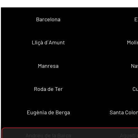
Barcelona
E
Lliçà d´Amunt
Moli
Manresa
Na
Roda de Ter
Cu
Eugènia de Berga
Santa Colo
Andreu de la Barca
Agustí 