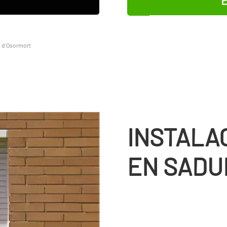
 d´Osormort
INSTALA
EN SADU