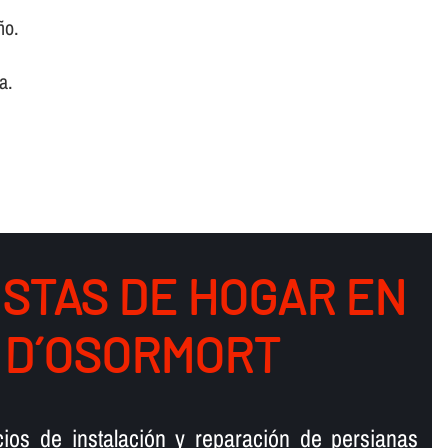
ño.
a.
ISTAS DE HOGAR EN
 D´OSORMORT
cios de instalación y reparación de persianas