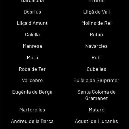
Dosrius
Lliçà de Vall
Lliçà d´Amunt
Molins de Rei
Calella
Rubió
Manresa
Navarcles
Mura
Rubí
Roda de Ter
Cubelles
Vallcebre
Eulàlia de Riuprimer
Eugènia de Berga
Santa Coloma de
Gramenet
Martorelles
Mataró
Andreu de la Barca
Agustí de Lluçanès