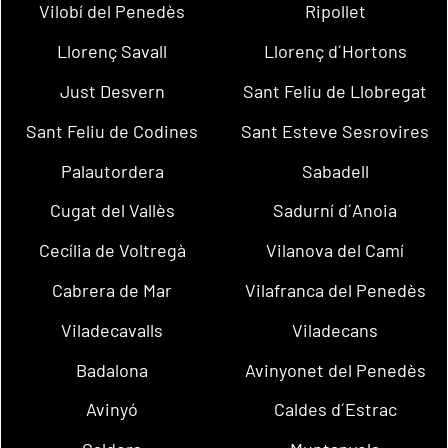
Vilobí del Penedès
Ripollet
Llorenç Savall
Llorenç d´Hortons
Just Desvern
Sant Feliu de Llobregat
Sant Feliu de Codines
Sant Esteve Sesrovires
Palautordera
Sabadell
Cugat del Vallès
Sadurní d´Anoia
Cecília de Voltregà
Vilanova del Camí
Cabrera de Mar
Vilafranca del Penedès
Viladecavalls
Viladecans
Badalona
Avinyonet del Penedès
Avinyó
Caldes d´Estrac