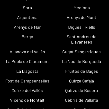
Sora
Mediona
Argentona
Arenys de Munt
Arenys de Mar
Bigues i Riells
Berga
Sant Andreu de
Llavaneres
Vilanova del Vallès
Cugat Sesgarrigues
La Pobla de Claramunt
La Nou de Berguedà
La Llagosta
Fruitós de Bages
Fost de Campsentelles
Quirze Safaja
Quirze del Vallès
Quirze de Besora
Vicenç de Montalt
Cebrià de Vallalta