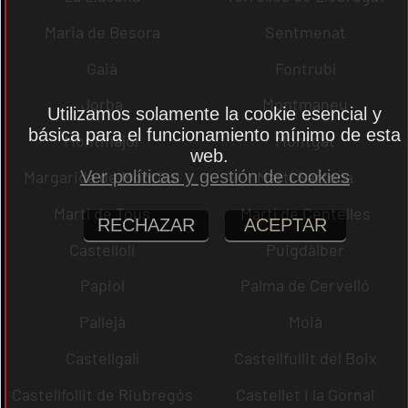
Maria de Besora
Sentmenat
Gaià
Fontrubí
Jorba
Montmaneu
Utilizamos solamente la cookie esencial y
básica para el funcionamiento mínimo de esta
Montmajor
Montgat
web.
Ver políticas y gestión de cookies
Margarida de Montbui
Martí Sarroca
Martí de Tous
Martí de Centelles
RECHAZAR
ACEPTAR
Castellolí
Puigdàlber
Papiol
Palma de Cervelló
Pallejà
Moià
Castellgalí
Castellfullit del Boix
Castellfollit de Riubregós
Castellet i la Gornal