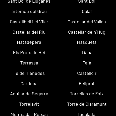
Sant Boi de Lluçanès
Sant Boi
artomeu del Grau
Calaf
Castellbell i el Vilar
Castellar del Vallès
Castellar del Riu
Castellar de n´Hug
Matadepera
Masquefa
Els Prats de Rei
Tiana
Terrassa
Teià
Fe del Penedès
Castellcir
Cardona
Bellprat
Aguilar de Segarra
Torrelles de Foix
Torrelavit
Torre de Claramunt
Montcada i Reixac
Igualada