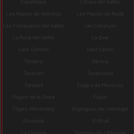
Capellades
Llinars del Vallès
Les Masíes de Voltregà
Les Masies de Roda
Les Franqueses del Vallès
Les Cabanyes
La Roca del Vallès
La Quar
Sant Climent
Sant Celoni
Tordera
Abrera
Tavertet
Tavèrnoles
Taradell
Fogars de Montclús
Fogars de la Selva
Fígols
Figaró-Montmany
Esplugues de Llobregat
Gironella
El Brull
La Llacuna
Torrelles de Llobregat