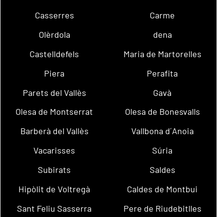
Casserres
Carme
Olèrdola
dena
Castelldefels
Maria de Martorelles
Piera
Perafita
Parets del Vallès
Gavà
Olesa de Montserrat
Olesa de Bonesvalls
Barberà del Vallès
Vallbona d´Anoia
Vacarisses
Súria
Subirats
Saldes
Hipòlit de Voltregà
Caldes de Montbui
Sant Feliu Sasserra
Pere de Riudebitlles