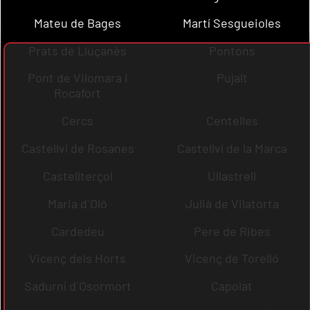
Mateu de Bages
Martí Sesgueioles
Prats de Lluçanès
Pontons
Pont de Vilomara i
Pujalt
Rocafort
Cercs
Centelles
Castellví de Rosanes
Castellví de la Marca
Castellterçol
Ullastrell
Maria d´Oló
Julià de Vilatorta
Cardedeu
Pere de Ribes
Vicenç dels Horts
Vicenç de Torelló
Sadurní d´Osormort
Capolat