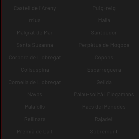
Castell de l´Areny
Puig-reig
rrius
Malla
Malgrat de Mar
Santpedor
Santa Susanna
Perpètua de Mogoda
Corbera de Llobregat
Copons
Collsuspina
Esparreguera
Cornellà de Llobregat
Gelida
Navas
Palau-solità i Plegamans
Palafolls
Pacs del Penedès
Rellinars
Rajadell
Premià de Dalt
Sobremunt