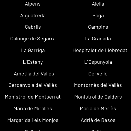
Alpens
Alella
Aiguafreda
Bagà
Cabrils
Campins
Calonge de Segarra
La Granada
La Garriga
L´Hospitalet de Llobregat
L´Estany
L´Espunyola
l´Ametlla del Vallès
Cervelló
Cerdanyola del Vallès
Montornès del Vallès
Monistrol de Montserrat
Monistrol de Calders
Maria de Miralles
Maria de Merlès
Margarida i els Monjos
Adrià de Besòs