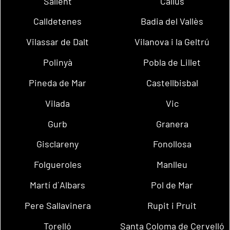
Sallent
Callús
Calldetenes
Badia del Vallès
Vilassar de Dalt
Vilanova i la Geltrú
Polinyà
Pobla de Lillet
Pineda de Mar
Castellbisbal
Vilada
Vic
Gurb
Granera
Gisclareny
Fonollosa
Folgueroles
Manlleu
Martí d´Albars
Pol de Mar
Pere Sallavinera
Rupit i Pruit
Torelló
Santa Coloma de Cervelló