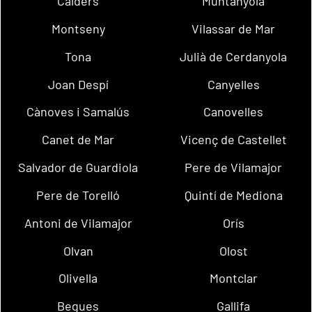
Calders
Muntanyola
Montseny
Vilassar de Mar
Tona
Julià de Cerdanyola
Joan Despí
Canyelles
Cànoves i Samalús
Canovelles
Canet de Mar
Vicenç de Castellet
Salvador de Guardiola
Pere de Vilamajor
Pere de Torelló
Quintí de Mediona
Antoni de Vilamajor
Orís
Olvan
Olost
Olivella
Montclar
Begues
Gallifa