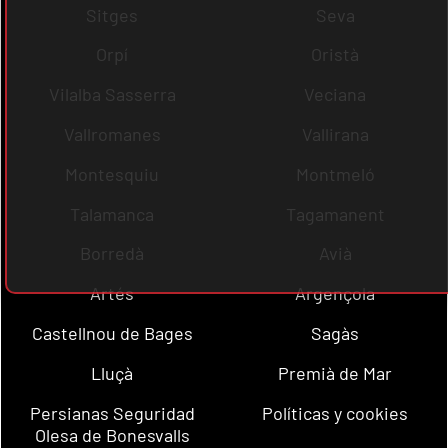
Sitges
Seva
Orpí
Oristà
Vilalba Sasserra
Veciana
Vallromanes
Vallirana
Montesquiu
Montmeló
Talamanca
Tagamanent
Borredà
Avià
Artés
Argençola
Castellnou de Bages
Sagàs
Lluçà
Premià de Mar
Persianas Seguridad
Políticas y cookies
Olesa de Bonesvalls