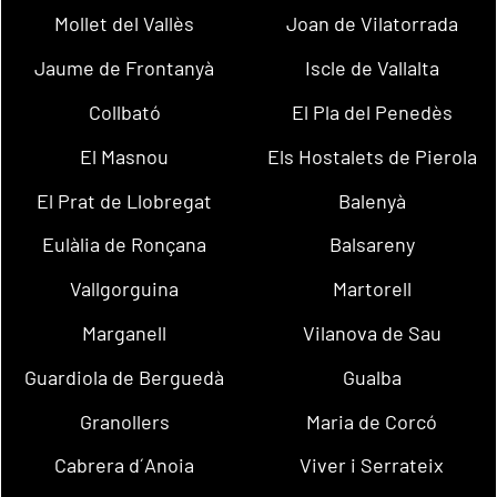
Mollet del Vallès
Joan de Vilatorrada
Jaume de Frontanyà
Iscle de Vallalta
Collbató
El Pla del Penedès
El Masnou
Els Hostalets de Pierola
El Prat de Llobregat
Balenyà
Eulàlia de Ronçana
Balsareny
Vallgorguina
Martorell
Marganell
Vilanova de Sau
Guardiola de Berguedà
Gualba
Granollers
Maria de Corcó
Cabrera d´Anoia
Viver i Serrateix