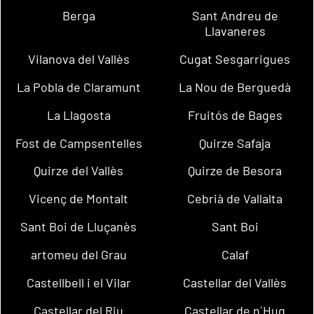
Berga
Sant Andreu de
Llavaneres
Vilanova del Vallès
Cugat Sesgarrigues
La Pobla de Claramunt
La Nou de Berguedà
La Llagosta
Fruitós de Bages
Fost de Campsentelles
Quirze Safaja
Quirze del Vallès
Quirze de Besora
Vicenç de Montalt
Cebrià de Vallalta
Sant Boi de Lluçanès
Sant Boi
artomeu del Grau
Calaf
Castellbell i el Vilar
Castellar del Vallès
Castellar del Riu
Castellar de n´Hug