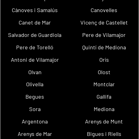
Cànoves i Samalús
Canovelles
Canet de Mar
Vicenç de Castellet
Salvador de Guardiola
Pere de Vilamajor
Pere de Torelló
Quintí de Mediona
Antoni de Vilamajor
Orís
Olvan
Olost
Olivella
Montclar
Begues
Gallifa
Sora
Mediona
Argentona
Arenys de Munt
Arenys de Mar
Bigues i Riells