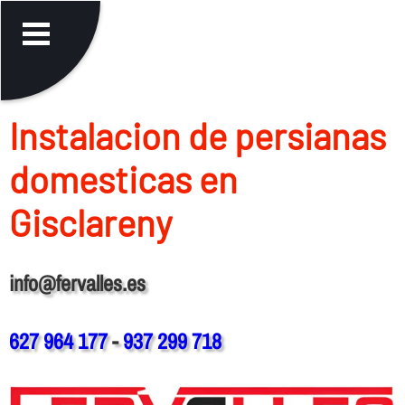
Instalacion de persianas
domesticas en
Gisclareny
info@fervalles.es
627 964 177
-
937 299 718