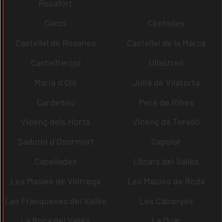
Rocafort
Cercs
Centelles
Castellví de Rosanes
Castellví de la Marca
Castellterçol
Ullastrell
Maria d´Oló
Julià de Vilatorta
Cardedeu
Pere de Ribes
Vicenç dels Horts
Vicenç de Torelló
Sadurní d´Osormort
Capolat
Capellades
Llinars del Vallès
Les Masíes de Voltregà
Les Masies de Roda
Les Franqueses del Vallès
Les Cabanyes
La Roca del Vallès
La Quar