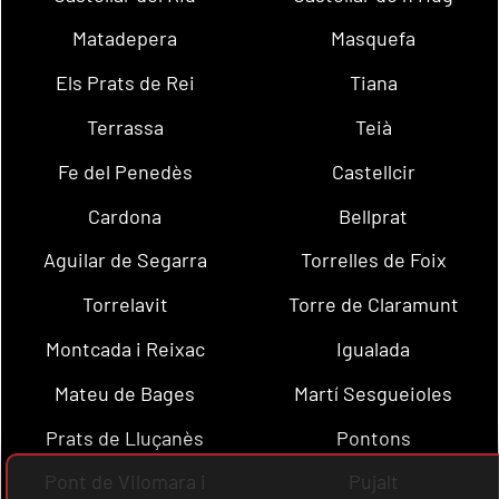
Matadepera
Masquefa
Els Prats de Rei
Tiana
Terrassa
Teià
Fe del Penedès
Castellcir
Cardona
Bellprat
Aguilar de Segarra
Torrelles de Foix
Torrelavit
Torre de Claramunt
Montcada i Reixac
Igualada
Mateu de Bages
Martí Sesgueioles
Prats de Lluçanès
Pontons
Pont de Vilomara i
Pujalt