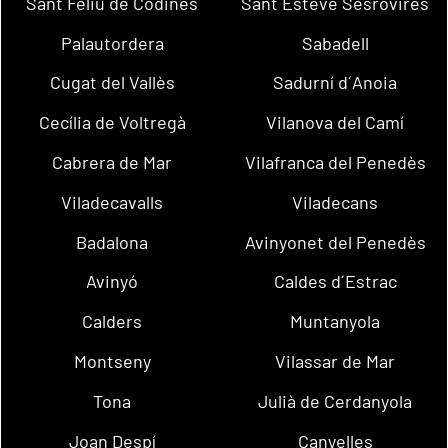
Sant Feliu de Codines
Sant Esteve Sesrovires
Palautordera
Sabadell
Cugat del Vallès
Sadurní d´Anoia
Cecília de Voltregà
Vilanova del Camí
Cabrera de Mar
Vilafranca del Penedès
Viladecavalls
Viladecans
Badalona
Avinyonet del Penedès
Avinyó
Caldes d´Estrac
Calders
Muntanyola
Montseny
Vilassar de Mar
Tona
Julià de Cerdanyola
Joan Despí
Canyelles