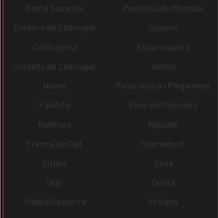
Santa Susanna
Perpètua de Mogoda
Corbera de Llobregat
Copons
Collsuspina
Esparreguera
Cornellà de Llobregat
Gelida
Navas
Palau-solità i Plegamans
Palafolls
Pacs del Penedès
Rellinars
Rajadell
Premià de Dalt
Sobremunt
Sitges
Seva
Orpí
Oristà
Vilalba Sasserra
Veciana