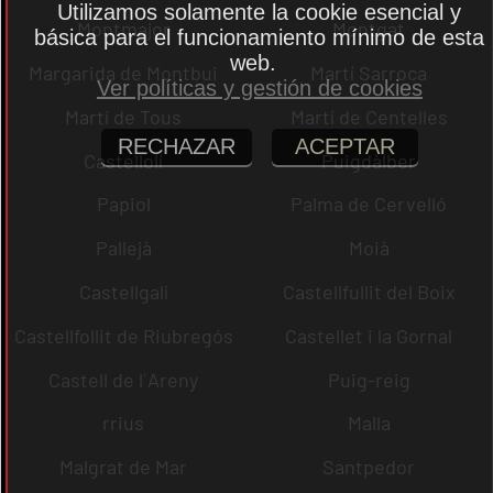
Utilizamos solamente la cookie esencial y
Montmajor
Montgat
básica para el funcionamiento mínimo de esta
web.
Margarida de Montbui
Martí Sarroca
Ver políticas y gestión de cookies
Martí de Tous
Martí de Centelles
RECHAZAR
ACEPTAR
Castellolí
Puigdàlber
Papiol
Palma de Cervelló
Pallejà
Moià
Castellgalí
Castellfullit del Boix
Castellfollit de Riubregós
Castellet i la Gornal
Castell de l´Areny
Puig-reig
rrius
Malla
Malgrat de Mar
Santpedor