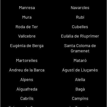
Manresa
Navarcles
Mura
Rubí
Roda de Ter
Cubelles
Vallcebre
Eulàlia de Riuprimer
Eugènia de Berga
Santa Coloma de
Gramenet
Martorelles
Mataró
Andreu de la Barca
Agustí de Lluçanès
Alpens
Alella
Aiguafreda
Bagà
Cabrils
Campins