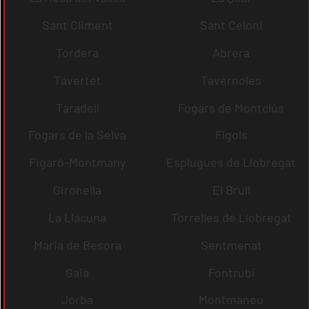
Sant Climent
Sant Celoni
Tordera
Abrera
Tavertet
Tavèrnoles
Taradell
Fogars de Montclús
Fogars de la Selva
Fígols
Figaró-Montmany
Esplugues de Llobregat
Gironella
El Brull
La Llacuna
Torrelles de Llobregat
Maria de Besora
Sentmenat
Gaià
Fontrubí
Jorba
Montmaneu