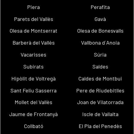
Piera
Perafita
Parets del Vallès
Gavà
Olesa de Montserrat
Olesa de Bonesvalls
Barberà del Vallès
Vallbona d´Anoia
Vacarisses
Súria
Subirats
Saldes
Hipòlit de Voltregà
Caldes de Montbui
Sant Feliu Sasserra
Pere de Riudebitlles
Mollet del Vallès
Joan de Vilatorrada
Jaume de Frontanyà
Iscle de Vallalta
Collbató
El Pla del Penedès