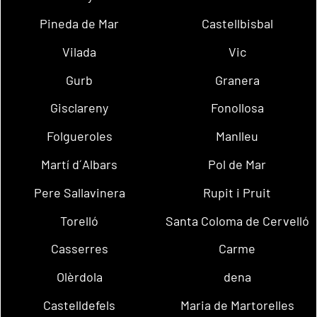
Pineda de Mar
Castellbisbal
Vilada
Vic
Gurb
Granera
Gisclareny
Fonollosa
Folgueroles
Manlleu
Martí d´Albars
Pol de Mar
Pere Sallavinera
Rupit i Pruit
Torelló
Santa Coloma de Cervelló
Casserres
Carme
Olèrdola
dena
Castelldefels
Maria de Martorelles