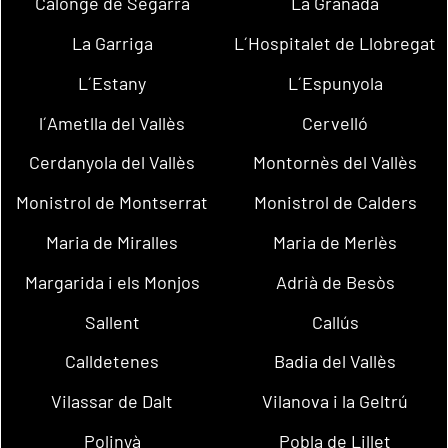
Calonge de Segarra
La Granada
La Garriga
L´Hospitalet de Llobregat
L´Estany
L´Espunyola
l´Ametlla del Vallès
Cervelló
Cerdanyola del Vallès
Montornès del Vallès
Monistrol de Montserrat
Monistrol de Calders
Maria de Miralles
Maria de Merlès
Margarida i els Monjos
Adrià de Besòs
Sallent
Callús
Calldetenes
Badia del Vallès
Vilassar de Dalt
Vilanova i la Geltrú
Polinyà
Pobla de Lillet