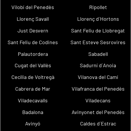
Vilobí del Penedès
Ripollet
Llorenç Savall
Llorenç d´Hortons
Just Desvern
Sant Feliu de Llobregat
Sant Feliu de Codines
Sant Esteve Sesrovires
Palautordera
Sabadell
Cugat del Vallès
Sadurní d´Anoia
Cecília de Voltregà
Vilanova del Camí
Cabrera de Mar
Vilafranca del Penedès
Viladecavalls
Viladecans
Badalona
Avinyonet del Penedès
Avinyó
Caldes d´Estrac