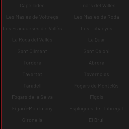
Capellades
Llinars del Vallès
Les Masíes de Voltregà
Les Masies de Roda
Les Franqueses del Vallès
Les Cabanyes
La Roca del Vallès
La Quar
Sant Climent
Sant Celoni
Tordera
Abrera
Tavertet
Tavèrnoles
Taradell
Fogars de Montclús
Fogars de la Selva
Fígols
Figaró-Montmany
Esplugues de Llobregat
Gironella
El Brull