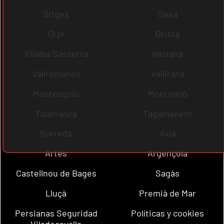
Sitges
Seva
Orpí
Oristà
Vilalba Sasserra
Veciana
Vallromanes
Vallirana
Montesquiu
Montmeló
Talamanca
Tagamanent
Borredà
Avià
Artés
Argençola
Castellnou de Bages
Sagàs
Lluçà
Premià de Mar
Persianas Seguridad
Políticas y cookies
Viladecavalls