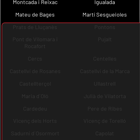
Montcada i Reixac
Igualada
Mateu de Bages
Martí Sesgueioles
Prats de Lluçanès
Pontons
Pont de Vilomara i
Pujalt
Rocafort
Cercs
Centelles
Castellví de Rosanes
Castellví de la Marca
Castellterçol
Ullastrell
Maria d´Oló
Julià de Vilatorta
Cardedeu
Pere de Ribes
Vicenç dels Horts
Vicenç de Torelló
Sadurní d´Osormort
Capolat