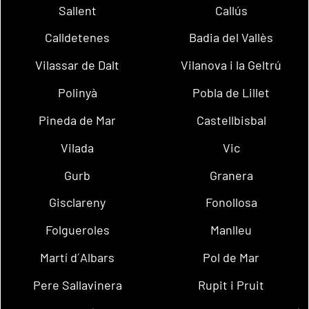
Sallent
Callús
Calldetenes
Badia del Vallès
Vilassar de Dalt
Vilanova i la Geltrú
Polinyà
Pobla de Lillet
Pineda de Mar
Castellbisbal
Vilada
Vic
Gurb
Granera
Gisclareny
Fonollosa
Folgueroles
Manlleu
Martí d´Albars
Pol de Mar
Pere Sallavinera
Rupit i Pruit