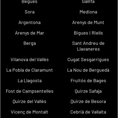
Begues
Gallifa
Sora
Mediona
Argentona
Arenys de Munt
Arenys de Mar
Bigues i Riells
Berga
Sant Andreu de
Llavaneres
Vilanova del Vallès
Cugat Sesgarrigues
La Pobla de Claramunt
La Nou de Berguedà
La Llagosta
Fruitós de Bages
Fost de Campsentelles
Quirze Safaja
Quirze del Vallès
Quirze de Besora
Vicenç de Montalt
Cebrià de Vallalta