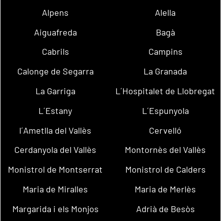
Alpens
Alella
Aiguafreda
Bagà
Cabrils
Campins
Calonge de Segarra
La Granada
La Garriga
L´Hospitalet de Llobregat
L´Estany
L´Espunyola
l´Ametlla del Vallès
Cervelló
Cerdanyola del Vallès
Montornès del Vallès
Monistrol de Montserrat
Monistrol de Calders
Maria de Miralles
Maria de Merlès
Margarida i els Monjos
Adrià de Besòs