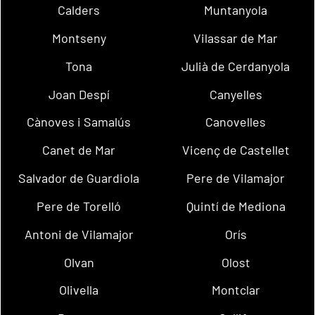
Calders
Muntanyola
Montseny
Vilassar de Mar
Tona
Julià de Cerdanyola
Joan Despí
Canyelles
Cànoves i Samalús
Canovelles
Canet de Mar
Vicenç de Castellet
Salvador de Guardiola
Pere de Vilamajor
Pere de Torelló
Quintí de Mediona
Antoni de Vilamajor
Orís
Olvan
Olost
Olivella
Montclar