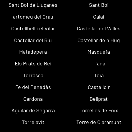
Sant Boi de Lluçanès
Sant Boi
artomeu del Grau
Calaf
Castellbell i el Vilar
Castellar del Vallès
Castellar del Riu
Castellar de n´Hug
Matadepera
Masquefa
Els Prats de Rei
Tiana
Terrassa
Teià
Fe del Penedès
Castellcir
Cardona
Bellprat
Aguilar de Segarra
Torrelles de Foix
Torrelavit
Torre de Claramunt