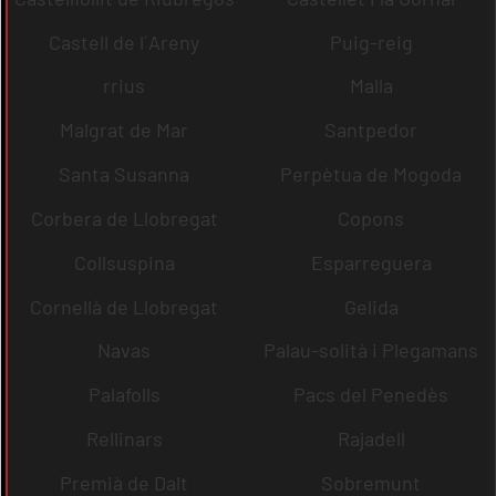
Castell de l´Areny
Puig-reig
rrius
Malla
Malgrat de Mar
Santpedor
Santa Susanna
Perpètua de Mogoda
Corbera de Llobregat
Copons
Collsuspina
Esparreguera
Cornellà de Llobregat
Gelida
Navas
Palau-solità i Plegamans
Palafolls
Pacs del Penedès
Rellinars
Rajadell
Premià de Dalt
Sobremunt