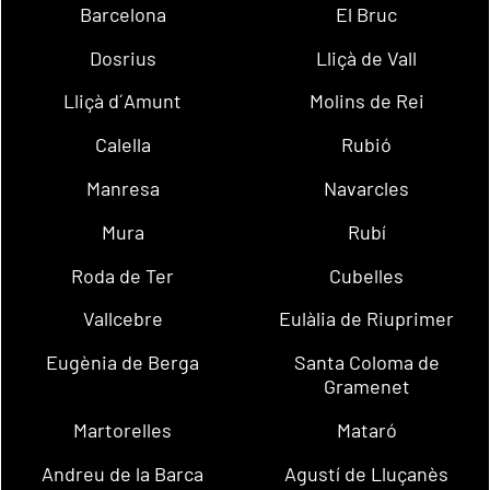
Barcelona
El Bruc
Dosrius
Lliçà de Vall
Lliçà d´Amunt
Molins de Rei
Calella
Rubió
Manresa
Navarcles
Mura
Rubí
Roda de Ter
Cubelles
Vallcebre
Eulàlia de Riuprimer
Eugènia de Berga
Santa Coloma de
Gramenet
Martorelles
Mataró
Andreu de la Barca
Agustí de Lluçanès