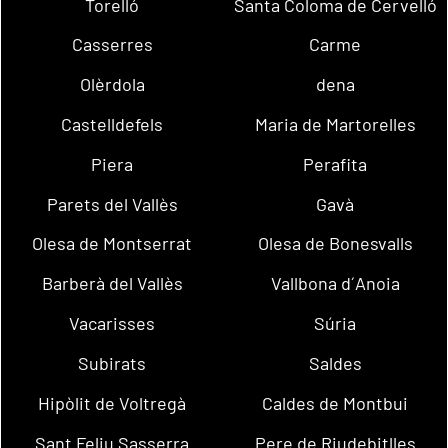
Torelló
Santa Coloma de Cervelló
Casserres
Carme
Olèrdola
dena
Castelldefels
Maria de Martorelles
Piera
Perafita
Parets del Vallès
Gavà
Olesa de Montserrat
Olesa de Bonesvalls
Barberà del Vallès
Vallbona d´Anoia
Vacarisses
Súria
Subirats
Saldes
Hipòlit de Voltregà
Caldes de Montbui
Sant Feliu Sasserra
Pere de Riudebitlles