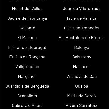
Mollet del Vallès
Joan de Vilatorrada
Jaume de Frontanyà
Iscle de Vallalta
Collbató
El Pla del Penedès
El Masnou
Els Hostalets de Pierola
El Prat de Llobregat
Balenyà
Eulàlia de Ronçana
Balsareny
Vallgorguina
Martorell
Marganell
Vilanova de Sau
Guardiola de Berguedà
Gualba
Granollers
Maria de Corcó
Cabrera d´Anoia
Viver i Serrateix