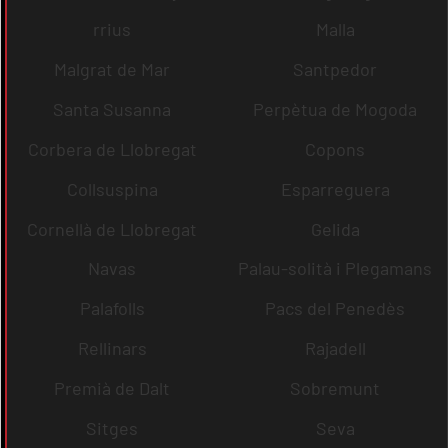
rrius
Malla
Malgrat de Mar
Santpedor
Santa Susanna
Perpètua de Mogoda
Corbera de Llobregat
Copons
Collsuspina
Esparreguera
Cornellà de Llobregat
Gelida
Navas
Palau-solità i Plegamans
Palafolls
Pacs del Penedès
Rellinars
Rajadell
Premià de Dalt
Sobremunt
Sitges
Seva