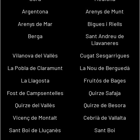
Argentona
Arenys de Munt
Arenys de Mar
Bigues i Riells
Berga
Sant Andreu de
Llavaneres
Vilanova del Vallès
Cugat Sesgarrigues
La Pobla de Claramunt
La Nou de Berguedà
La Llagosta
Fruitós de Bages
Fost de Campsentelles
Quirze Safaja
Quirze del Vallès
Quirze de Besora
Vicenç de Montalt
Cebrià de Vallalta
Sant Boi de Lluçanès
Sant Boi