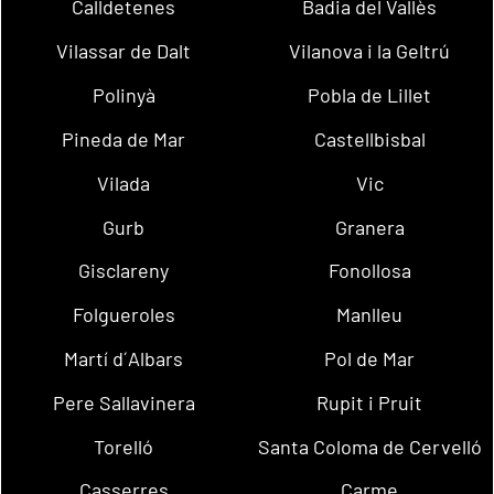
Calldetenes
Badia del Vallès
Vilassar de Dalt
Vilanova i la Geltrú
Polinyà
Pobla de Lillet
Pineda de Mar
Castellbisbal
Vilada
Vic
Gurb
Granera
Gisclareny
Fonollosa
Folgueroles
Manlleu
Martí d´Albars
Pol de Mar
Pere Sallavinera
Rupit i Pruit
Torelló
Santa Coloma de Cervelló
Casserres
Carme