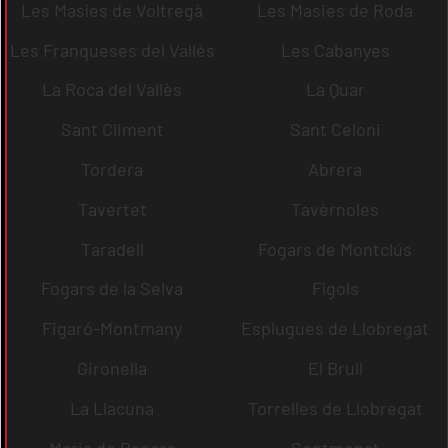
Les Masíes de Voltregà
Les Masies de Roda
Les Franqueses del Vallès
Les Cabanyes
La Roca del Vallès
La Quar
Sant Climent
Sant Celoni
Tordera
Abrera
Tavertet
Tavèrnoles
Taradell
Fogars de Montclús
Fogars de la Selva
Fígols
Figaró-Montmany
Esplugues de Llobregat
Gironella
El Brull
La Llacuna
Torrelles de Llobregat
Maria de Besora
Sentmenat