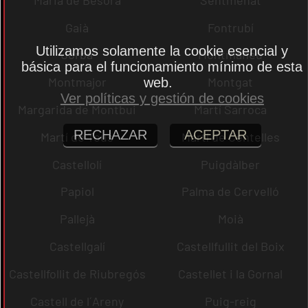
Gaià
Fontrubí
Utilizamos solamente la cookie esencial y
Jorba
Montmaneu
básica para el funcionamiento mínimo de esta
Montmajor
Montgat
web.
Ver políticas y gestión de cookies
Margarida de Montbui
Martí Sarroca
RECHAZAR
ACEPTAR
Martí de Tous
Martí de Centelles
Castellolí
Puigdàlber
Papiol
Palma de Cervelló
Pallejà
Moià
Castellgalí
Castellfullit del Boix
Castellfollit de Riubregós
Castellet i la Gornal
Castell de l´Areny
Puig-reig