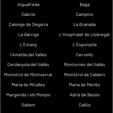
Aiguafreda
Bagà
Cabrils
Campins
Calonge de Segarra
La Granada
La Garriga
L´Hospitalet de Llobregat
L´Estany
L´Espunyola
l´Ametlla del Vallès
Cervelló
Cerdanyola del Vallès
Montornès del Vallès
Monistrol de Montserrat
Monistrol de Calders
Maria de Miralles
Maria de Merlès
Margarida i els Monjos
Adrià de Besòs
Sallent
Callús