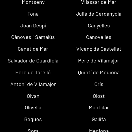
Montseny
Vilassar de Mar
Tona
Julià de Cerdanyola
Joan Despí
Canyelles
Cànoves i Samalús
Canovelles
Canet de Mar
Vicenç de Castellet
Salvador de Guardiola
Pere de Vilamajor
Pere de Torelló
Quintí de Mediona
Antoni de Vilamajor
Orís
Olvan
Olost
Olivella
Montclar
Begues
Gallifa
Sora
Mediona