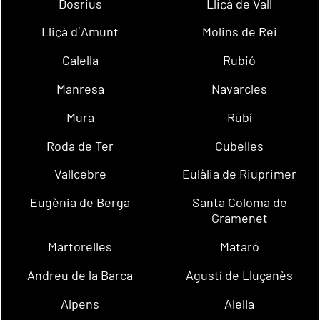
Dosrius
Lliçà de Vall
Lliçà d´Amunt
Molins de Rei
Calella
Rubió
Manresa
Navarcles
Mura
Rubí
Roda de Ter
Cubelles
Vallcebre
Eulàlia de Riuprimer
Eugènia de Berga
Santa Coloma de
Gramenet
Martorelles
Mataró
Andreu de la Barca
Agustí de Lluçanès
Alpens
Alella