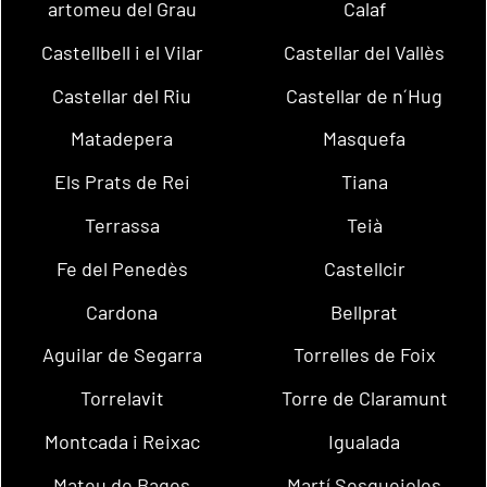
artomeu del Grau
Calaf
Castellbell i el Vilar
Castellar del Vallès
Castellar del Riu
Castellar de n´Hug
Matadepera
Masquefa
Els Prats de Rei
Tiana
Terrassa
Teià
Fe del Penedès
Castellcir
Cardona
Bellprat
Aguilar de Segarra
Torrelles de Foix
Torrelavit
Torre de Claramunt
Montcada i Reixac
Igualada
Mateu de Bages
Martí Sesgueioles