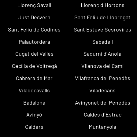
Llorenç Savall
Llorenç d´Hortons
Just Desvern
Sant Feliu de Llobregat
Sant Feliu de Codines
Sant Esteve Sesrovires
Palautordera
Sabadell
Cugat del Vallès
Sadurní d´Anoia
Cecília de Voltregà
Vilanova del Camí
Cabrera de Mar
Vilafranca del Penedès
Viladecavalls
Viladecans
Badalona
Avinyonet del Penedès
Avinyó
Caldes d´Estrac
Calders
Muntanyola