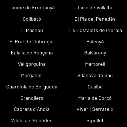
Jaume de Frontanyà
Iscle de Vallalta
Collbató
El Pla del Penedès
El Masnou
Els Hostalets de Pierola
El Prat de Llobregat
Balenyà
Eulàlia de Ronçana
Balsareny
Vallgorguina
Martorell
Marganell
Vilanova de Sau
Guardiola de Berguedà
Gualba
Granollers
Maria de Corcó
Cabrera d´Anoia
Viver i Serrateix
Vilobí del Penedès
Ripollet