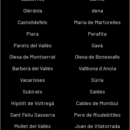
Olèrdola
dena
Castelldefels
Maria de Martorelles
Piera
Perafita
Parets del Vallès
Gavà
Olesa de Montserrat
Olesa de Bonesvalls
Barberà del Vallès
Vallbona d´Anoia
Vacarisses
Súria
Subirats
Saldes
Hipòlit de Voltregà
Caldes de Montbui
Sant Feliu Sasserra
Pere de Riudebitlles
Mollet del Vallès
Joan de Vilatorrada