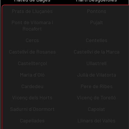
Prats de Lluçanès
Pontons
Pont de Vilomara i
Pujalt
Rocafort
Cercs
Centelles
Castellví de Rosanes
Castellví de la Marca
Castellterçol
Ullastrell
Maria d´Oló
Julià de Vilatorta
Cardedeu
Pere de Ribes
Vicenç dels Horts
Vicenç de Torelló
Sadurní d´Osormort
Capolat
Capellades
Llinars del Vallès