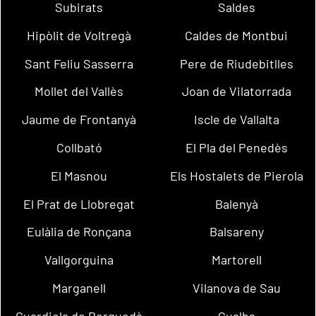
Subirats
Saldes
Hipòlit de Voltregà
Caldes de Montbui
Sant Feliu Sasserra
Pere de Riudebitlles
Mollet del Vallès
Joan de Vilatorrada
Jaume de Frontanyà
Iscle de Vallalta
Collbató
El Pla del Penedès
El Masnou
Els Hostalets de Pierola
El Prat de Llobregat
Balenyà
Eulàlia de Ronçana
Balsareny
Vallgorguina
Martorell
Marganell
Vilanova de Sau
Guardiola de Berguedà
Gualba