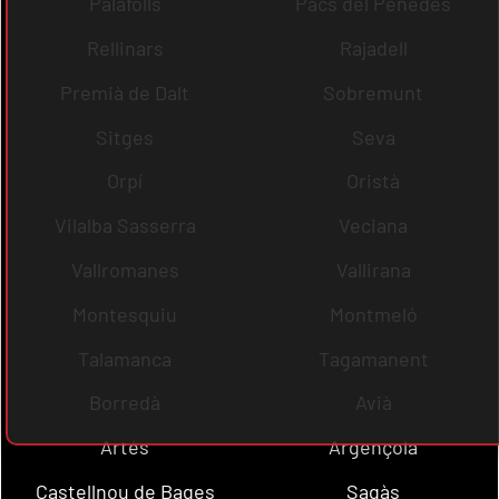
Palafolls
Pacs del Penedès
Rellinars
Rajadell
Premià de Dalt
Sobremunt
Sitges
Seva
Orpí
Oristà
Vilalba Sasserra
Veciana
Vallromanes
Vallirana
Montesquiu
Montmeló
Talamanca
Tagamanent
Borredà
Avià
Artés
Argençola
Castellnou de Bages
Sagàs