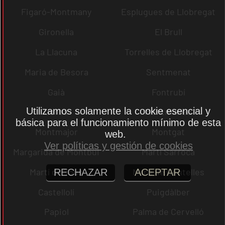
Figaró-Montmany
Esplugues de Llobregat
Gironella
El Brull
La Llacuna
Torrelles de Llobregat
Maria de Besora
Sentmenat
Gaià
Fontrubí
Utilizamos solamente la cookie esencial y
Jorba
Montmaneu
básica para el funcionamiento mínimo de esta
Montmajor
Montgat
web.
Ver políticas y gestión de cookies
Margarida de Montbui
Martí Sarroca
Martí de Tous
Martí de Centelles
RECHAZAR
ACEPTAR
Castellolí
Puigdàlber
Papiol
Palma de Cervelló