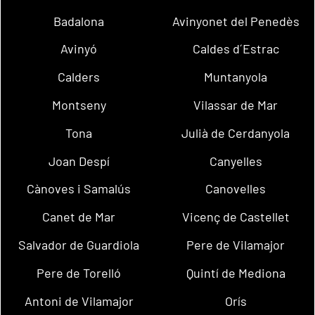
Badalona
Avinyonet del Penedès
Avinyó
Caldes d´Estrac
Calders
Muntanyola
Montseny
Vilassar de Mar
Tona
Julià de Cerdanyola
Joan Despí
Canyelles
Cànoves i Samalús
Canovelles
Canet de Mar
Vicenç de Castellet
Salvador de Guardiola
Pere de Vilamajor
Pere de Torelló
Quintí de Mediona
Antoni de Vilamajor
Orís