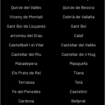
Quirze del Vallès
Quirze de Besora
Vicenç de Montalt
Cebrià de Vallalta
Sant Boi de Lluçanès
Sant Boi
artomeu del Grau
Calaf
Castellbell i el Vilar
Castellar del Vallès
Castellar del Riu
Castellar de n´Hug
Matadepera
Masquefa
Els Prats de Rei
Tiana
Terrassa
Teià
Fe del Penedès
Castellcir
Cardona
Bellprat