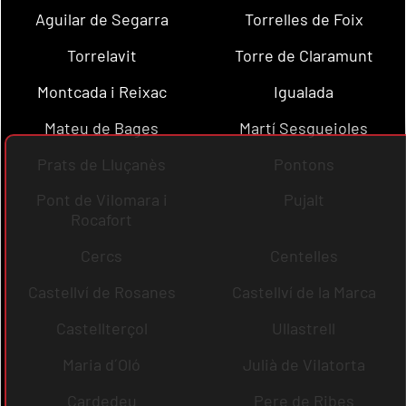
Aguilar de Segarra
Torrelles de Foix
Torrelavit
Torre de Claramunt
Montcada i Reixac
Igualada
Mateu de Bages
Martí Sesgueioles
Prats de Lluçanès
Pontons
Pont de Vilomara i
Pujalt
Rocafort
Cercs
Centelles
Castellví de Rosanes
Castellví de la Marca
Castellterçol
Ullastrell
Maria d´Oló
Julià de Vilatorta
Cardedeu
Pere de Ribes