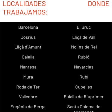
LOCALIDADES DONDE
TRABAJAMOS:
Barcelona
El Bruc
Dosrius
Lliçà de Vall
Lliçà d´Amunt
Molins de Rei
Calella
Rubió
Manresa
Navarcles
Mura
Rubí
Roda de Ter
Cubelles
Vallcebre
Eulàlia de Riuprimer
Eugènia de Berga
Santa Coloma de