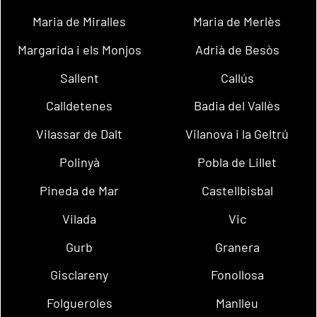
Maria de Miralles
Maria de Merlès
Margarida i els Monjos
Adrià de Besòs
Sallent
Callús
Calldetenes
Badia del Vallès
Vilassar de Dalt
Vilanova i la Geltrú
Polinyà
Pobla de Lillet
Pineda de Mar
Castellbisbal
Vilada
Vic
Gurb
Granera
Gisclareny
Fonollosa
Folgueroles
Manlleu