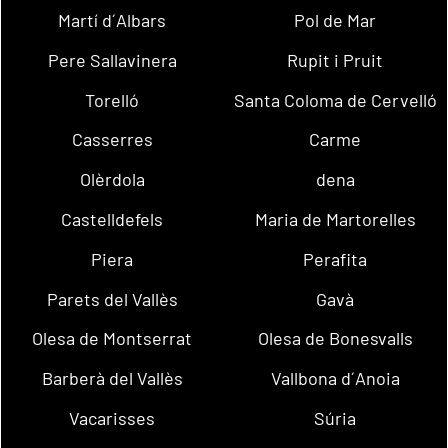
Martí d´Albars
Pol de Mar
Pere Sallavinera
Rupit i Pruit
Torelló
Santa Coloma de Cervelló
Casserres
Carme
Olèrdola
dena
Castelldefels
Maria de Martorelles
Piera
Perafita
Parets del Vallès
Gavà
Olesa de Montserrat
Olesa de Bonesvalls
Barberà del Vallès
Vallbona d´Anoia
Vacarisses
Súria