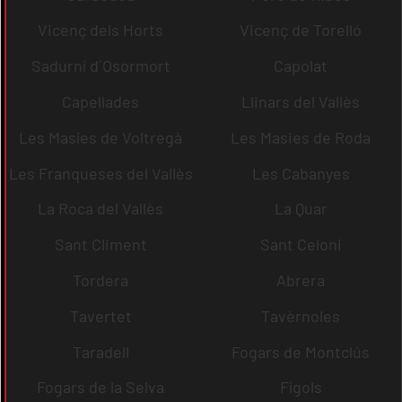
Vicenç dels Horts
Vicenç de Torelló
Sadurní d´Osormort
Capolat
Capellades
Llinars del Vallès
Les Masíes de Voltregà
Les Masies de Roda
Les Franqueses del Vallès
Les Cabanyes
La Roca del Vallès
La Quar
Sant Climent
Sant Celoni
Tordera
Abrera
Tavertet
Tavèrnoles
Taradell
Fogars de Montclús
Fogars de la Selva
Fígols