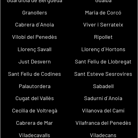
Granollers
Maria de Corcó
Cabrera d´Anoia
Viver i Serrateix
Vilobí del Penedès
Ripollet
Llorenç Savall
Llorenç d´Hortons
Just Desvern
Sant Feliu de Llobregat
Sant Feliu de Codines
Sant Esteve Sesrovires
Palautordera
Sabadell
Cugat del Vallès
Sadurní d´Anoia
Cecília de Voltregà
Vilanova del Camí
Cabrera de Mar
Vilafranca del Penedès
Viladecavalls
Viladecans