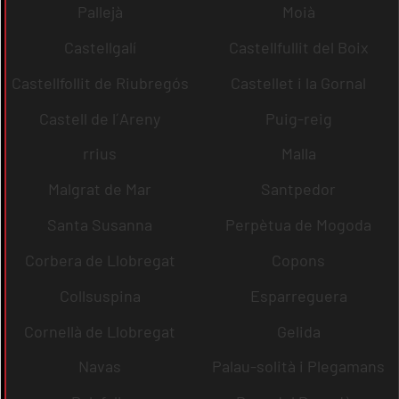
Pallejà
Moià
Castellgalí
Castellfullit del Boix
Castellfollit de Riubregós
Castellet i la Gornal
Castell de l´Areny
Puig-reig
rrius
Malla
Malgrat de Mar
Santpedor
Santa Susanna
Perpètua de Mogoda
Corbera de Llobregat
Copons
Collsuspina
Esparreguera
Cornellà de Llobregat
Gelida
Navas
Palau-solità i Plegamans