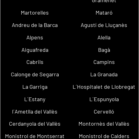
Gramenet
Martorelles
Mataró
Andreu de la Barca
Agustí de Lluçanès
Alpens
Alella
Aiguafreda
Bagà
Cabrils
Campins
Calonge de Segarra
La Granada
La Garriga
L´Hospitalet de Llobregat
L´Estany
L´Espunyola
l´Ametlla del Vallès
Cervelló
Cerdanyola del Vallès
Montornès del Vallès
Monistrol de Montserrat
Monistrol de Calders