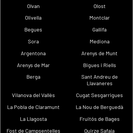
Olvan
Olost
Olivella
Montclar
Begues
Gallifa
Sora
Mediona
Argentona
Arenys de Munt
Arenys de Mar
Bigues i Riells
Berga
Sant Andreu de
Llavaneres
Vilanova del Vallès
Cugat Sesgarrigues
La Pobla de Claramunt
La Nou de Berguedà
La Llagosta
Fruitós de Bages
Fost de Campsentelles
Quirze Safaja