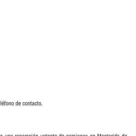
léfono de contacto.
 de una reparación urgente de persianas en Margarida de