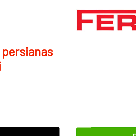
 persianas
i