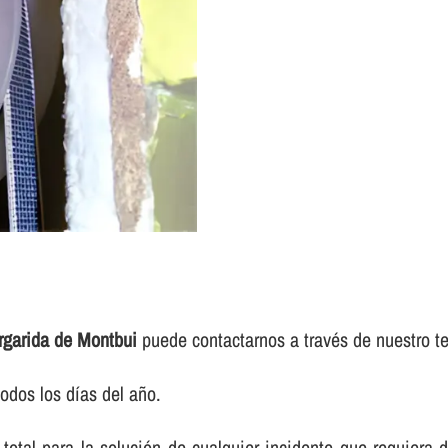
rgarida de Montbui
puede contactarnos a través de nuestro te
odos los dí­as del año.
total para la solución de cualquier incidente que requiera