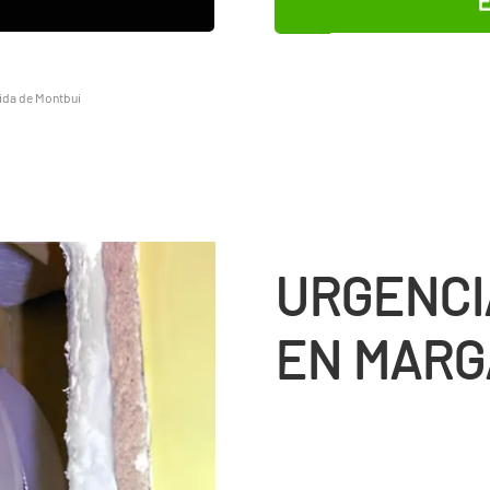
E
ida de Montbui
URGENCI
EN MARG