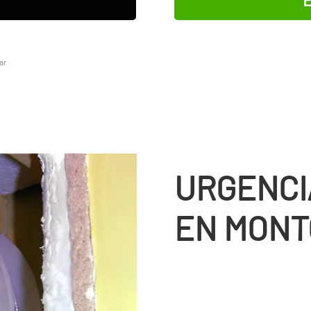
ar
URGENCI
EN MONT