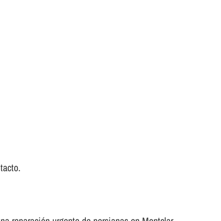
tacto.
una reparación urgente de persianas en Montclar.