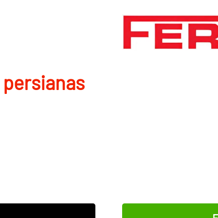
 persianas
E