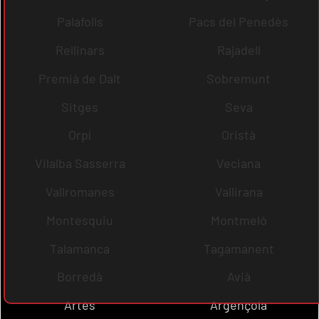
Palafolls
Pacs del Penedès
Rellinars
Rajadell
Premià de Dalt
Sobremunt
Sitges
Seva
Orpí
Oristà
Vilalba Sasserra
Veciana
Vallromanes
Vallirana
Montesquiu
Montmeló
Talamanca
Tagamanent
Borredà
Avià
Artés
Argençola