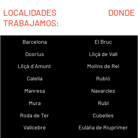
LOCALIDADES DONDE
TRABAJAMOS:
Barcelona
El Bruc
Dosrius
Lliçà de Vall
Lliçà d´Amunt
Molins de Rei
Calella
Rubió
Manresa
Navarcles
Mura
Rubí
Roda de Ter
Cubelles
Vallcebre
Eulàlia de Riuprimer