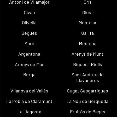
Antoni de Vilamajor
Orís
Olvan
Olost
Olivella
Montclar
Begues
Gallifa
Sora
Mediona
Argentona
Arenys de Munt
Arenys de Mar
Bigues i Riells
Berga
Sant Andreu de
Llavaneres
Vilanova del Vallès
Cugat Sesgarrigues
La Pobla de Claramunt
La Nou de Berguedà
La Llagosta
Fruitós de Bages