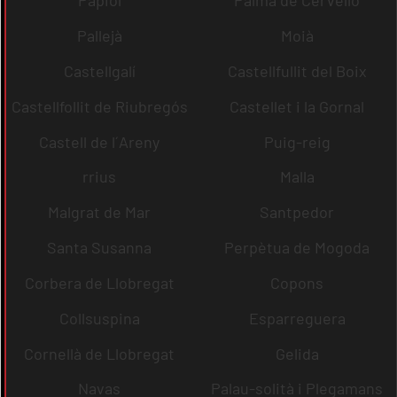
Papiol
Palma de Cervelló
Pallejà
Moià
Castellgalí
Castellfullit del Boix
Castellfollit de Riubregós
Castellet i la Gornal
Castell de l´Areny
Puig-reig
rrius
Malla
Malgrat de Mar
Santpedor
Santa Susanna
Perpètua de Mogoda
Corbera de Llobregat
Copons
Collsuspina
Esparreguera
Cornellà de Llobregat
Gelida
Navas
Palau-solità i Plegamans