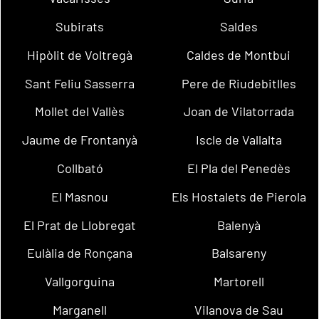
Subirats
Saldes
Hipòlit de Voltregà
Caldes de Montbui
Sant Feliu Sasserra
Pere de Riudebitlles
Mollet del Vallès
Joan de Vilatorrada
Jaume de Frontanyà
Iscle de Vallalta
Collbató
El Pla del Penedès
El Masnou
Els Hostalets de Pierola
El Prat de Llobregat
Balenyà
Eulàlia de Ronçana
Balsareny
Vallgorguina
Martorell
Marganell
Vilanova de Sau