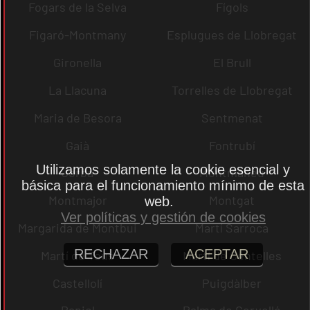
Fogars de la Selva
Fígols
Figaró-Montmany
Esplugues de Llobregat
Gironella
El Brull
La Llacuna
Torrelles de Llobregat
Maria de Besora
Sentmenat
Gaià
Fontrubí
Utilizamos solamente la cookie esencial y
Jorba
Montmaneu
básica para el funcionamiento mínimo de esta
Montmajor
Montgat
web.
Ver políticas y gestión de cookies
Margarida de Montbui
Martí Sarroca
RECHAZAR
ACEPTAR
Martí de Tous
Martí de Centelles
Castellolí
Puigdàlber