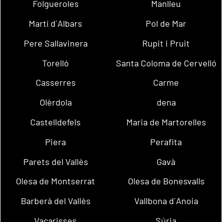
Folgueroles
Manlleu
Martí d´Albars
Pol de Mar
Pere Sallavinera
Rupit i Pruit
Torelló
Santa Coloma de Cervelló
Casserres
Carme
Olèrdola
dena
Castelldefels
Maria de Martorelles
Piera
Perafita
Parets del Vallès
Gavà
Olesa de Montserrat
Olesa de Bonesvalls
Barberà del Vallès
Vallbona d´Anoia
Vacarisses
Súria