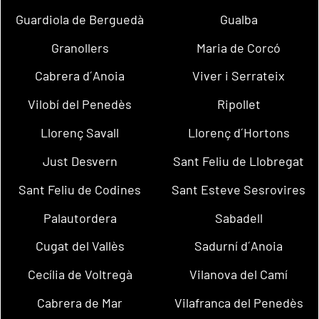
Guardiola de Berguedà
Gualba
Granollers
Maria de Corcó
Cabrera d´Anoia
Viver i Serrateix
Vilobí del Penedès
Ripollet
Llorenç Savall
Llorenç d´Hortons
Just Desvern
Sant Feliu de Llobregat
Sant Feliu de Codines
Sant Esteve Sesrovires
Palautordera
Sabadell
Cugat del Vallès
Sadurní d´Anoia
Cecília de Voltregà
Vilanova del Camí
Cabrera de Mar
Vilafranca del Penedès