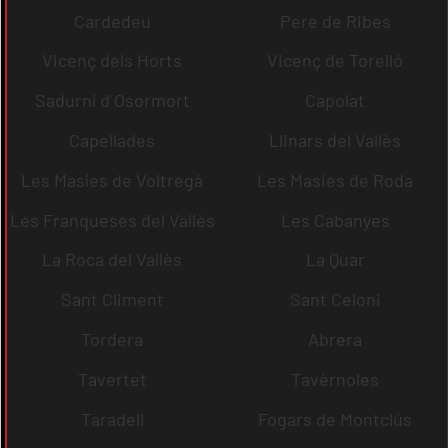
Cardedeu
Pere de Ribes
Vicenç dels Horts
Vicenç de Torelló
Sadurní d´Osormort
Capolat
Capellades
Llinars del Vallès
Les Masíes de Voltregà
Les Masies de Roda
Les Franqueses del Vallès
Les Cabanyes
La Roca del Vallès
La Quar
Sant Climent
Sant Celoni
Tordera
Abrera
Tavertet
Tavèrnoles
Taradell
Fogars de Montclús