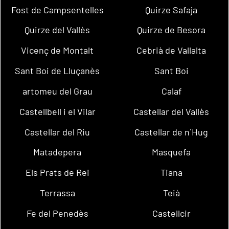
Fost de Campsentelles
Quirze Safaja
Quirze del Vallès
Quirze de Besora
Vicenç de Montalt
Cebrià de Vallalta
Sant Boi de Lluçanès
Sant Boi
artomeu del Grau
Calaf
Castellbell i el Vilar
Castellar del Vallès
Castellar del Riu
Castellar de n´Hug
Matadepera
Masquefa
Els Prats de Rei
Tiana
Terrassa
Teià
Fe del Penedès
Castellcir