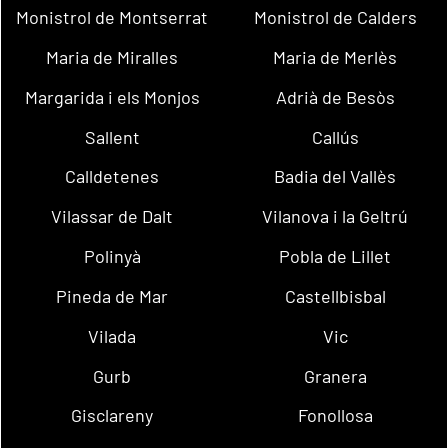
Monistrol de Montserrat
Monistrol de Calders
Maria de Miralles
Maria de Merlès
Margarida i els Monjos
Adrià de Besòs
Sallent
Callús
Calldetenes
Badia del Vallès
Vilassar de Dalt
Vilanova i la Geltrú
Polinyà
Pobla de Lillet
Pineda de Mar
Castellbisbal
Vilada
Vic
Gurb
Granera
Gisclareny
Fonollosa