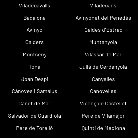
Viladecavalls
Viladecans
Badalona
Avinyonet del Penedès
Avinyó
Caldes d´Estrac
Calders
Muntanyola
Montseny
Vilassar de Mar
Tona
Julià de Cerdanyola
Joan Despí
Canyelles
Cànoves i Samalús
Canovelles
Canet de Mar
Vicenç de Castellet
Salvador de Guardiola
Pere de Vilamajor
Pere de Torelló
Quintí de Mediona