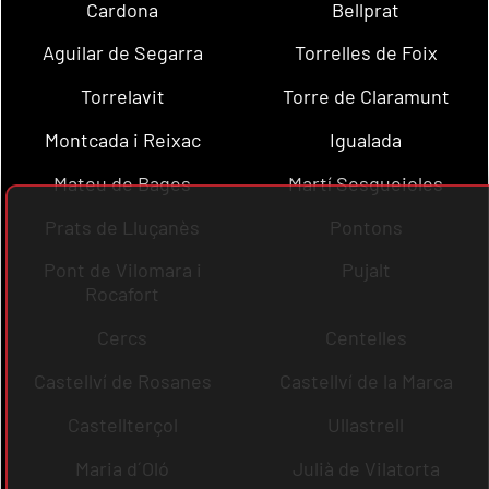
Cardona
Bellprat
Aguilar de Segarra
Torrelles de Foix
Torrelavit
Torre de Claramunt
Montcada i Reixac
Igualada
Mateu de Bages
Martí Sesgueioles
Prats de Lluçanès
Pontons
Pont de Vilomara i
Pujalt
Rocafort
Cercs
Centelles
Castellví de Rosanes
Castellví de la Marca
Castellterçol
Ullastrell
Maria d´Oló
Julià de Vilatorta