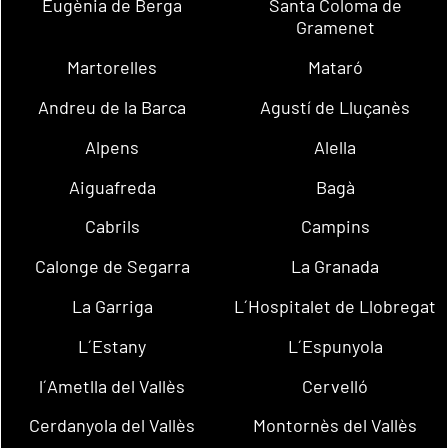
Eugènia de Berga
Santa Coloma de
Gramenet
Martorelles
Mataró
Andreu de la Barca
Agustí de Lluçanès
Alpens
Alella
Aiguafreda
Bagà
Cabrils
Campins
Calonge de Segarra
La Granada
La Garriga
L´Hospitalet de Llobregat
L´Estany
L´Espunyola
l´Ametlla del Vallès
Cervelló
Cerdanyola del Vallès
Montornès del Vallès