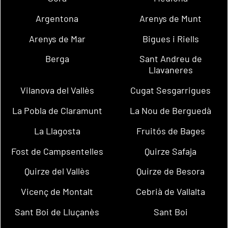
Argentona
Arenys de Munt
Arenys de Mar
Bigues i Riells
Berga
Sant Andreu de
Llavaneres
Vilanova del Vallès
Cugat Sesgarrigues
La Pobla de Claramunt
La Nou de Berguedà
La Llagosta
Fruitós de Bages
Fost de Campsentelles
Quirze Safaja
Quirze del Vallès
Quirze de Besora
Vicenç de Montalt
Cebrià de Vallalta
Sant Boi de Lluçanès
Sant Boi