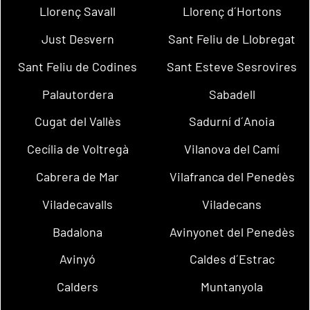
Llorenç Savall
Llorenç d´Hortons
Just Desvern
Sant Feliu de Llobregat
Sant Feliu de Codines
Sant Esteve Sesrovires
Palautordera
Sabadell
Cugat del Vallès
Sadurní d´Anoia
Cecília de Voltregà
Vilanova del Camí
Cabrera de Mar
Vilafranca del Penedès
Viladecavalls
Viladecans
Badalona
Avinyonet del Penedès
Avinyó
Caldes d´Estrac
Calders
Muntanyola