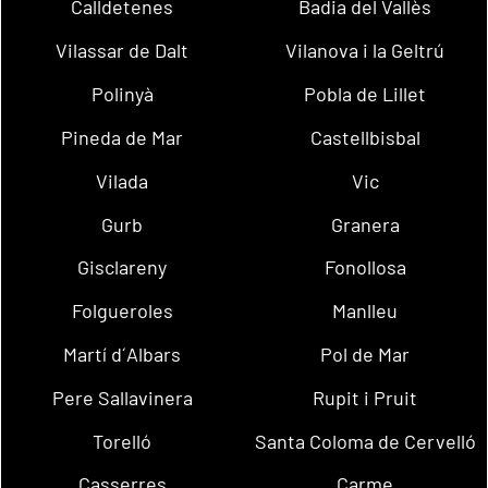
Calldetenes
Badia del Vallès
Vilassar de Dalt
Vilanova i la Geltrú
Polinyà
Pobla de Lillet
Pineda de Mar
Castellbisbal
Vilada
Vic
Gurb
Granera
Gisclareny
Fonollosa
Folgueroles
Manlleu
Martí d´Albars
Pol de Mar
Pere Sallavinera
Rupit i Pruit
Torelló
Santa Coloma de Cervelló
Casserres
Carme