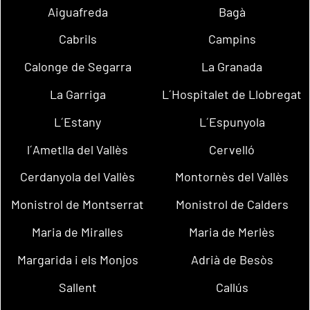
Aiguafreda
Bagà
Cabrils
Campins
Calonge de Segarra
La Granada
La Garriga
L´Hospitalet de Llobregat
L´Estany
L´Espunyola
l´Ametlla del Vallès
Cervelló
Cerdanyola del Vallès
Montornès del Vallès
Monistrol de Montserrat
Monistrol de Calders
Maria de Miralles
Maria de Merlès
Margarida i els Monjos
Adrià de Besòs
Sallent
Callús