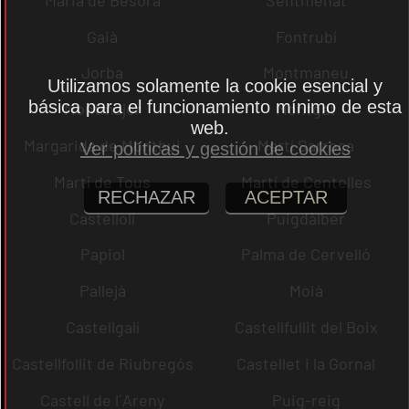
Gaià
Fontrubí
Jorba
Montmaneu
Utilizamos solamente la cookie esencial y
básica para el funcionamiento mínimo de esta
Montmajor
Montgat
web.
Margarida de Montbui
Martí Sarroca
Ver políticas y gestión de cookies
Martí de Tous
Martí de Centelles
RECHAZAR
ACEPTAR
Castellolí
Puigdàlber
Papiol
Palma de Cervelló
Pallejà
Moià
Castellgalí
Castellfullit del Boix
Castellfollit de Riubregós
Castellet i la Gornal
Castell de l´Areny
Puig-reig