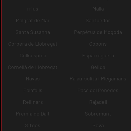
rrius
Malla
Malgrat de Mar
Santpedor
Santa Susanna
Perpètua de Mogoda
Corbera de Llobregat
Copons
Collsuspina
Esparreguera
Cornellà de Llobregat
Gelida
Navas
Palau-solità i Plegamans
Palafolls
Pacs del Penedès
Rellinars
Rajadell
Premià de Dalt
Sobremunt
Sitges
Seva