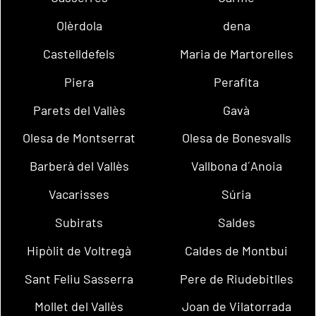
Olèrdola
dena
Castelldefels
Maria de Martorelles
Piera
Perafita
Parets del Vallès
Gavà
Olesa de Montserrat
Olesa de Bonesvalls
Barberà del Vallès
Vallbona d´Anoia
Vacarisses
Súria
Subirats
Saldes
Hipòlit de Voltregà
Caldes de Montbui
Sant Feliu Sasserra
Pere de Riudebitlles
Mollet del Vallès
Joan de Vilatorrada