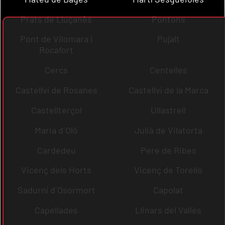
Prats de Lluçanès
Pontons
Pont de Vilomara i
Pujalt
Rocafort
Cercs
Centelles
Castellví de Rosanes
Castellví de la Marca
Castellterçol
Ullastrell
Maria d´Oló
Julià de Vilatorta
Cardedeu
Pere de Ribes
Vicenç dels Horts
Vicenç de Torelló
Sadurní d´Osormort
Capolat
Capellades
Llinars del Vallès