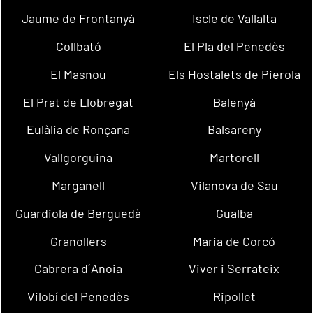
Jaume de Frontanyà
Iscle de Vallalta
Collbató
El Pla del Penedès
El Masnou
Els Hostalets de Pierola
El Prat de Llobregat
Balenyà
Eulàlia de Ronçana
Balsareny
Vallgorguina
Martorell
Marganell
Vilanova de Sau
Guardiola de Berguedà
Gualba
Granollers
Maria de Corcó
Cabrera d´Anoia
Viver i Serrateix
Vilobí del Penedès
Ripollet