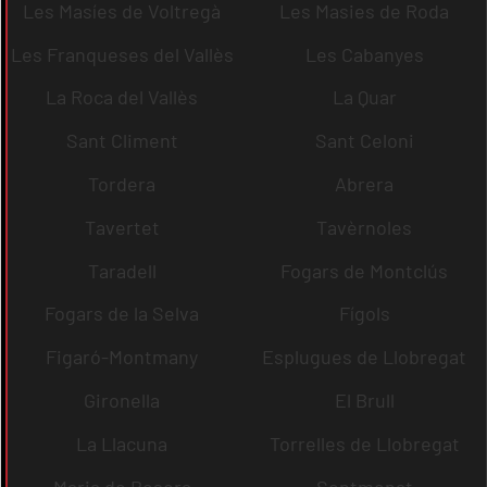
Les Masíes de Voltregà
Les Masies de Roda
Les Franqueses del Vallès
Les Cabanyes
La Roca del Vallès
La Quar
Sant Climent
Sant Celoni
Tordera
Abrera
Tavertet
Tavèrnoles
Taradell
Fogars de Montclús
Fogars de la Selva
Fígols
Figaró-Montmany
Esplugues de Llobregat
Gironella
El Brull
La Llacuna
Torrelles de Llobregat
Maria de Besora
Sentmenat