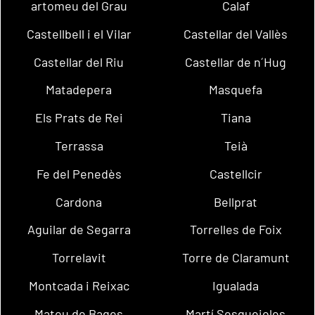
artomeu del Grau
Calaf
Castellbell i el Vilar
Castellar del Vallès
Castellar del Riu
Castellar de n´Hug
Matadepera
Masquefa
Els Prats de Rei
Tiana
Terrassa
Teià
Fe del Penedès
Castellcir
Cardona
Bellprat
Aguilar de Segarra
Torrelles de Foix
Torrelavit
Torre de Claramunt
Montcada i Reixac
Igualada
Mateu de Bages
Martí Sesgueioles