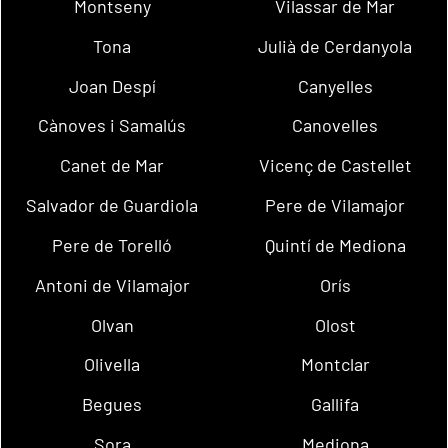
Montseny
Vilassar de Mar
Tona
Julià de Cerdanyola
Joan Despí
Canyelles
Cànoves i Samalús
Canovelles
Canet de Mar
Vicenç de Castellet
Salvador de Guardiola
Pere de Vilamajor
Pere de Torelló
Quintí de Mediona
Antoni de Vilamajor
Orís
Olvan
Olost
Olivella
Montclar
Begues
Gallifa
Sora
Mediona