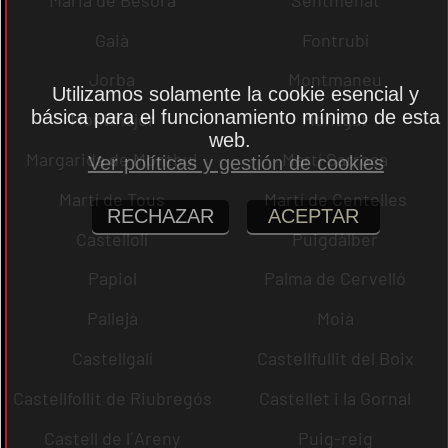
Gaià
Fontrubí
Jorba
Montmaneu
Utilizamos solamente la cookie esencial y
básica para el funcionamiento mínimo de esta
Montmajor
Montgat
web.
Margarida de Montbui
Martí Sarroca
Ver políticas y gestión de cookies
Martí de Tous
Martí de Centelles
RECHAZAR
ACEPTAR
Castellolí
Puigdàlber
Papiol
Palma de Cervelló
Pallejà
Moià
Castellgalí
Castellfullit del Boix
Castellfollit de Riubregós
Castellet i la Gornal
Castell de l´Areny
Puig-reig