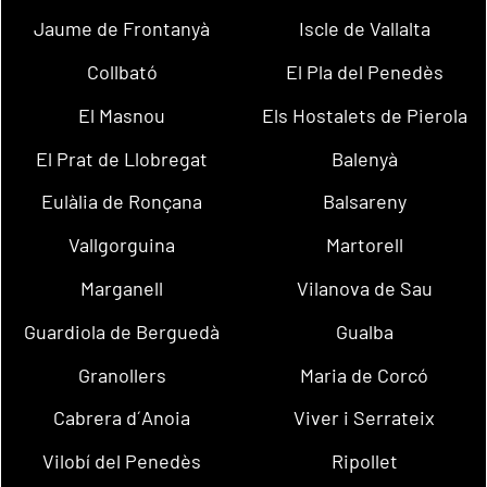
Jaume de Frontanyà
Iscle de Vallalta
Collbató
El Pla del Penedès
El Masnou
Els Hostalets de Pierola
El Prat de Llobregat
Balenyà
Eulàlia de Ronçana
Balsareny
Vallgorguina
Martorell
Marganell
Vilanova de Sau
Guardiola de Berguedà
Gualba
Granollers
Maria de Corcó
Cabrera d´Anoia
Viver i Serrateix
Vilobí del Penedès
Ripollet