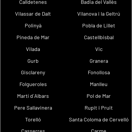
Calldetenes
Badia del Vallès
Vilassar de Dalt
Vilanova i la Geltrú
Polinyà
Pobla de Lillet
Pineda de Mar
Castellbisbal
Vilada
Vic
Gurb
Granera
Gisclareny
Fonollosa
Folgueroles
Manlleu
Martí d´Albars
Pol de Mar
Pere Sallavinera
Rupit i Pruit
Torelló
Santa Coloma de Cervelló
Casserres
Carme