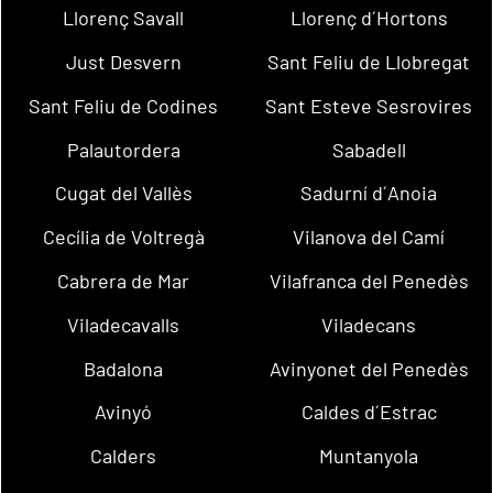
Llorenç Savall
Llorenç d´Hortons
Just Desvern
Sant Feliu de Llobregat
Sant Feliu de Codines
Sant Esteve Sesrovires
Palautordera
Sabadell
Cugat del Vallès
Sadurní d´Anoia
Cecília de Voltregà
Vilanova del Camí
Cabrera de Mar
Vilafranca del Penedès
Viladecavalls
Viladecans
Badalona
Avinyonet del Penedès
Avinyó
Caldes d´Estrac
Calders
Muntanyola