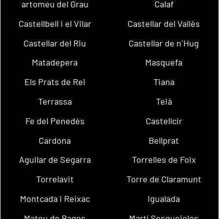
artomeu del Grau
Calaf
Castellbell i el Vilar
Castellar del Vallès
Castellar del Riu
Castellar de n´Hug
Matadepera
Masquefa
Els Prats de Rei
Tiana
Terrassa
Teià
Fe del Penedès
Castellcir
Cardona
Bellprat
Aguilar de Segarra
Torrelles de Foix
Torrelavit
Torre de Claramunt
Montcada i Reixac
Igualada
Mateu de Bages
Martí Sesgueioles