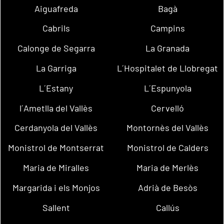
Aiguafreda
Bagà
Cabrils
Campins
Calonge de Segarra
La Granada
La Garriga
L´Hospitalet de Llobregat
L´Estany
L´Espunyola
l´Ametlla del Vallès
Cervelló
Cerdanyola del Vallès
Montornès del Vallès
Monistrol de Montserrat
Monistrol de Calders
Maria de Miralles
Maria de Merlès
Margarida i els Monjos
Adrià de Besòs
Sallent
Callús