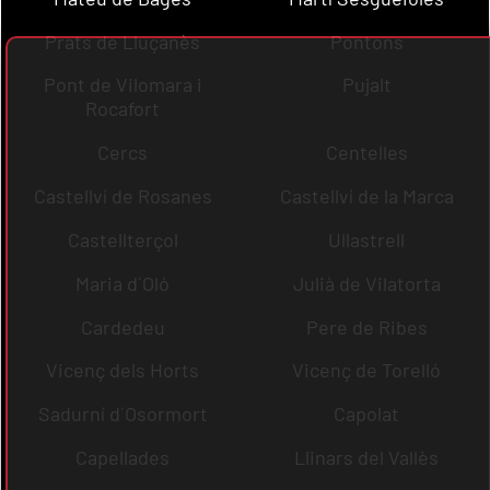
Prats de Lluçanès
Pontons
Pont de Vilomara i
Pujalt
Rocafort
Cercs
Centelles
Castellví de Rosanes
Castellví de la Marca
Castellterçol
Ullastrell
Maria d´Oló
Julià de Vilatorta
Cardedeu
Pere de Ribes
Vicenç dels Horts
Vicenç de Torelló
Sadurní d´Osormort
Capolat
Capellades
Llinars del Vallès