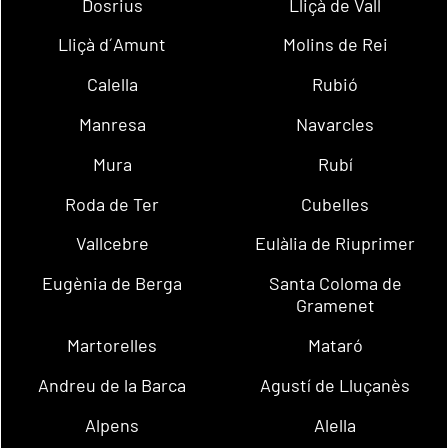
Dosrius
Lliçà de Vall
Lliçà d´Amunt
Molins de Rei
Calella
Rubió
Manresa
Navarcles
Mura
Rubí
Roda de Ter
Cubelles
Vallcebre
Eulàlia de Riuprimer
Eugènia de Berga
Santa Coloma de
Gramenet
Martorelles
Mataró
Andreu de la Barca
Agustí de Lluçanès
Alpens
Alella