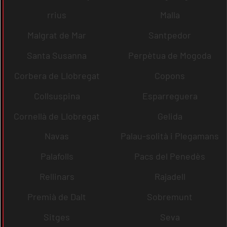
rrius
Malla
Malgrat de Mar
Santpedor
Santa Susanna
Perpètua de Mogoda
Corbera de Llobregat
Copons
Collsuspina
Esparreguera
Cornellà de Llobregat
Gelida
Navas
Palau-solità i Plegamans
Palafolls
Pacs del Penedès
Rellinars
Rajadell
Premià de Dalt
Sobremunt
Sitges
Seva