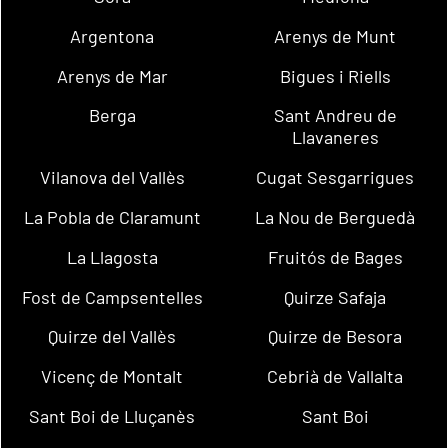
Argentona
Arenys de Munt
Arenys de Mar
Bigues i Riells
Berga
Sant Andreu de
Llavaneres
Vilanova del Vallès
Cugat Sesgarrigues
La Pobla de Claramunt
La Nou de Berguedà
La Llagosta
Fruitós de Bages
Fost de Campsentelles
Quirze Safaja
Quirze del Vallès
Quirze de Besora
Vicenç de Montalt
Cebrià de Vallalta
Sant Boi de Lluçanès
Sant Boi