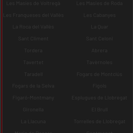
Les Masíes de Voltregà
Les Masies de Roda
Les Franqueses del Vallès
Les Cabanyes
La Roca del Vallès
La Quar
Sant Climent
Sant Celoni
Tordera
Abrera
Tavertet
Tavèrnoles
Taradell
Fogars de Montclús
Fogars de la Selva
Fígols
Figaró-Montmany
Esplugues de Llobregat
Gironella
El Brull
La Llacuna
Torrelles de Llobregat
Maria de Besora
Sentmenat