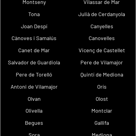
Montseny
Vilassar de Mar
Tona
Julià de Cerdanyola
Joan Despí
Canyelles
Cànoves i Samalús
Canovelles
Canet de Mar
Vicenç de Castellet
Salvador de Guardiola
Pere de Vilamajor
Pere de Torelló
Quintí de Mediona
Antoni de Vilamajor
Orís
Olvan
Olost
Olivella
Montclar
Begues
Gallifa
Sora
Mediona