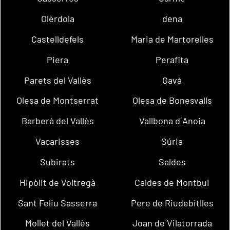
Olèrdola
dena
Castelldefels
Maria de Martorelles
Piera
Perafita
Parets del Vallès
Gavà
Olesa de Montserrat
Olesa de Bonesvalls
Barberà del Vallès
Vallbona d´Anoia
Vacarisses
Súria
Subirats
Saldes
Hipòlit de Voltregà
Caldes de Montbui
Sant Feliu Sasserra
Pere de Riudebitlles
Mollet del Vallès
Joan de Vilatorrada