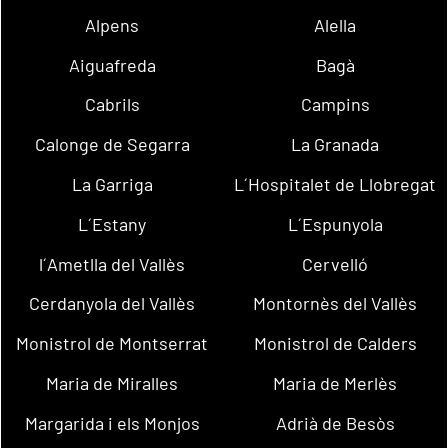
Alpens
Alella
Aiguafreda
Bagà
Cabrils
Campins
Calonge de Segarra
La Granada
La Garriga
L´Hospitalet de Llobregat
L´Estany
L´Espunyola
l´Ametlla del Vallès
Cervelló
Cerdanyola del Vallès
Montornès del Vallès
Monistrol de Montserrat
Monistrol de Calders
Maria de Miralles
Maria de Merlès
Margarida i els Monjos
Adrià de Besòs