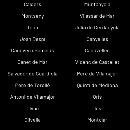
Calders
Muntanyola
Montseny
Vilassar de Mar
Tona
Julià de Cerdanyola
Joan Despí
Canyelles
Cànoves i Samalús
Canovelles
Canet de Mar
Vicenç de Castellet
Salvador de Guardiola
Pere de Vilamajor
Pere de Torelló
Quintí de Mediona
Antoni de Vilamajor
Orís
Olvan
Olost
Olivella
Montclar