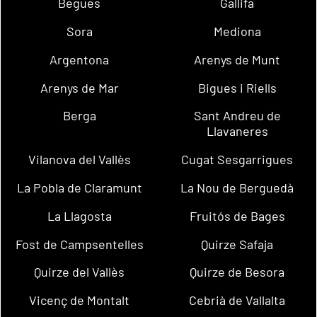
Begues
Gallifa
Sora
Mediona
Argentona
Arenys de Munt
Arenys de Mar
Bigues i Riells
Berga
Sant Andreu de
Llavaneres
Vilanova del Vallès
Cugat Sesgarrigues
La Pobla de Claramunt
La Nou de Berguedà
La Llagosta
Fruitós de Bages
Fost de Campsentelles
Quirze Safaja
Quirze del Vallès
Quirze de Besora
Vicenç de Montalt
Cebrià de Vallalta