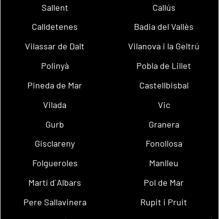
Sallent
Callús
Calldetenes
Badia del Vallès
Vilassar de Dalt
Vilanova i la Geltrú
Polinyà
Pobla de Lillet
Pineda de Mar
Castellbisbal
Vilada
Vic
Gurb
Granera
Gisclareny
Fonollosa
Folgueroles
Manlleu
Martí d´Albars
Pol de Mar
Pere Sallavinera
Rupit i Pruit