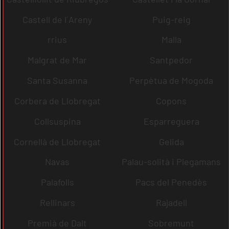
Castell de l´Areny
Puig-reig
rrius
Malla
Malgrat de Mar
Santpedor
Santa Susanna
Perpètua de Mogoda
Corbera de Llobregat
Copons
Collsuspina
Esparreguera
Cornellà de Llobregat
Gelida
Navas
Palau-solità i Plegamans
Palafolls
Pacs del Penedès
Rellinars
Rajadell
Premià de Dalt
Sobremunt