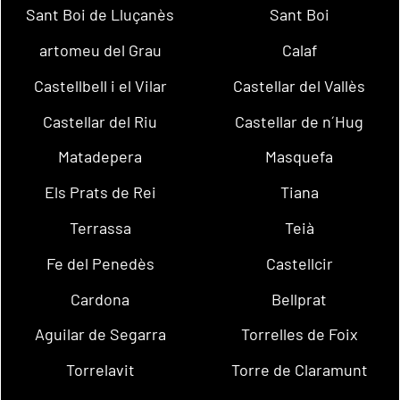
Sant Boi de Lluçanès
Sant Boi
artomeu del Grau
Calaf
Castellbell i el Vilar
Castellar del Vallès
Castellar del Riu
Castellar de n´Hug
Matadepera
Masquefa
Els Prats de Rei
Tiana
Terrassa
Teià
Fe del Penedès
Castellcir
Cardona
Bellprat
Aguilar de Segarra
Torrelles de Foix
Torrelavit
Torre de Claramunt