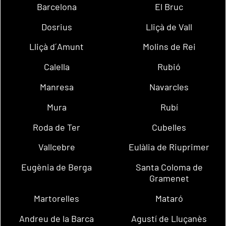
Barcelona
El Bruc
Dosrius
Lliçà de Vall
Lliçà d´Amunt
Molins de Rei
Calella
Rubió
Manresa
Navarcles
Mura
Rubí
Roda de Ter
Cubelles
Vallcebre
Eulàlia de Riuprimer
Eugènia de Berga
Santa Coloma de
Gramenet
Martorelles
Mataró
Andreu de la Barca
Agustí de Lluçanès