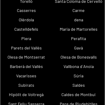
Torelló
Santa Coloma de Cervelló
Casserres
Carme
Olèrdola
dena
Castelldefels
Maria de Martorelles
Piera
Perafita
Parets del Vallès
Gavà
Olesa de Montserrat
Olesa de Bonesvalls
Barberà del Vallès
Vallbona d´Anoia
Vacarisses
Súria
Subirats
Saldes
Hipòlit de Voltregà
Caldes de Montbui
Sant Feliu Sasserra
Pere de Riudebitlles