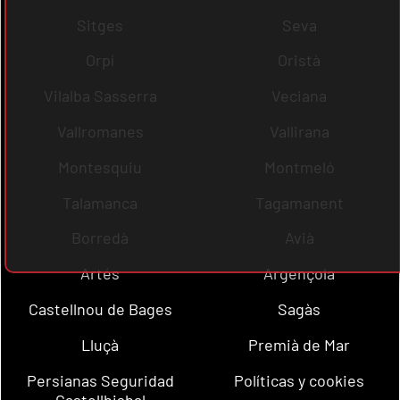
Sitges
Seva
Orpí
Oristà
Vilalba Sasserra
Veciana
Vallromanes
Vallirana
Montesquiu
Montmeló
Talamanca
Tagamanent
Borredà
Avià
Artés
Argençola
Castellnou de Bages
Sagàs
Lluçà
Premià de Mar
Persianas Seguridad
Políticas y cookies
Castellbisbal