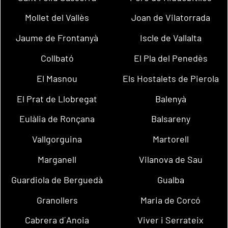
Mollet del Vallès
Joan de Vilatorrada
Jaume de Frontanyà
Iscle de Vallalta
Collbató
El Pla del Penedès
El Masnou
Els Hostalets de Pierola
El Prat de Llobregat
Balenyà
Eulàlia de Ronçana
Balsareny
Vallgorguina
Martorell
Marganell
Vilanova de Sau
Guardiola de Berguedà
Gualba
Granollers
Maria de Corcó
Cabrera d´Anoia
Viver i Serrateix