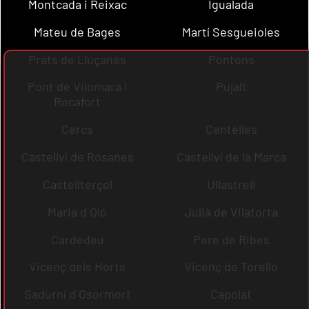
Montcada i Reixac
Igualada
Mateu de Bages
Martí Sesgueioles
Prats de Lluçanès
Pontons
Pont de Vilomara i
Pujalt
Rocafort
Cercs
Centelles
Castellví de Rosanes
Castellví de la Marca
Castellterçol
Ullastrell
Maria d´Oló
Julià de Vilatorta
Cardedeu
Pere de Ribes
Vicenç dels Horts
Vicenç de Torelló
Sadurní d´Osormort
Capolat