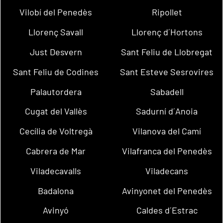
Vilobí del Penedès
Ripollet
Llorenç Savall
Llorenç d´Hortons
Just Desvern
Sant Feliu de Llobregat
Sant Feliu de Codines
Sant Esteve Sesrovires
Palautordera
Sabadell
Cugat del Vallès
Sadurní d´Anoia
Cecília de Voltregà
Vilanova del Camí
Cabrera de Mar
Vilafranca del Penedès
Viladecavalls
Viladecans
Badalona
Avinyonet del Penedès
Avinyó
Caldes d´Estrac