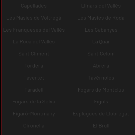
Capellades
Llinars del Vallès
Les Masíes de Voltregà
Les Masies de Roda
Les Franqueses del Vallès
Les Cabanyes
La Roca del Vallès
La Quar
Sant Climent
Sant Celoni
Tordera
Abrera
Tavertet
Tavèrnoles
Taradell
Fogars de Montclús
Fogars de la Selva
Fígols
Figaró-Montmany
Esplugues de Llobregat
Gironella
El Brull