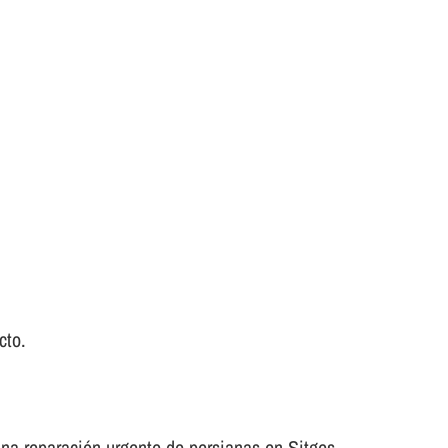
cto.
una reparación urgente de persianas en Sitges.