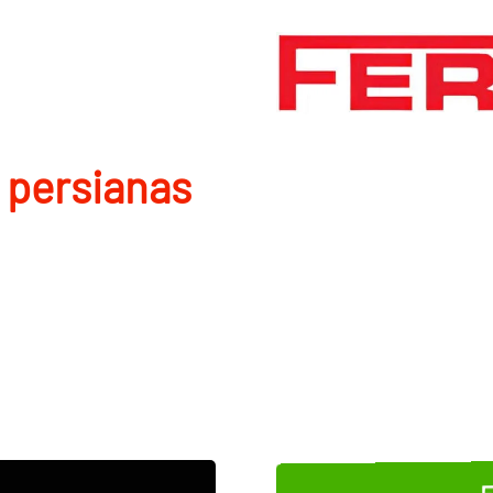
 persianas
E