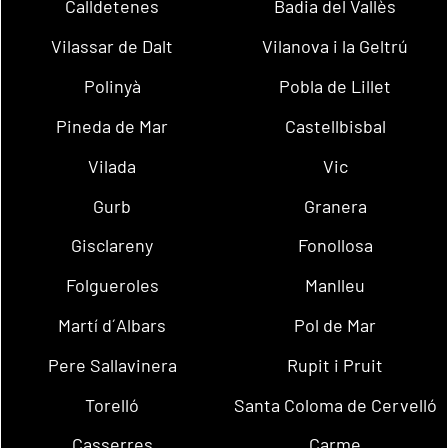
Calldetenes
Badia del Vallès
Vilassar de Dalt
Vilanova i la Geltrú
Polinyà
Pobla de Lillet
Pineda de Mar
Castellbisbal
Vilada
Vic
Gurb
Granera
Gisclareny
Fonollosa
Folgueroles
Manlleu
Martí d´Albars
Pol de Mar
Pere Sallavinera
Rupit i Pruit
Torelló
Santa Coloma de Cervelló
Casserres
Carme