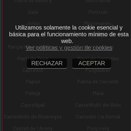
Gaià
Fontrubí
Jorba
Montmaneu
Utilizamos solamente la cookie esencial y
básica para el funcionamiento mínimo de esta
Montmajor
Montgat
web.
Margarida de Montbui
Martí Sarroca
Ver políticas y gestión de cookies
Martí de Tous
Martí de Centelles
RECHAZAR
ACEPTAR
Castellolí
Puigdàlber
Papiol
Palma de Cervelló
Pallejà
Moià
Castellgalí
Castellfullit del Boix
Castellfollit de Riubregós
Castellet i la Gornal
Castell de l´Areny
Puig-reig