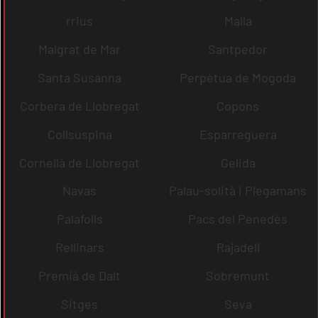
rrius
Malla
Malgrat de Mar
Santpedor
Santa Susanna
Perpètua de Mogoda
Corbera de Llobregat
Copons
Collsuspina
Esparreguera
Cornellà de Llobregat
Gelida
Navas
Palau-solità i Plegamans
Palafolls
Pacs del Penedès
Rellinars
Rajadell
Premià de Dalt
Sobremunt
Sitges
Seva