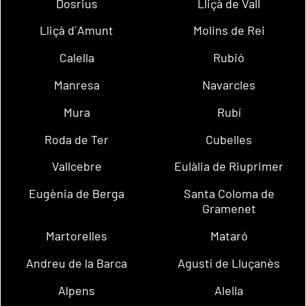
Dosrius
Lliçà de Vall
Lliçà d´Amunt
Molins de Rei
Calella
Rubió
Manresa
Navarcles
Mura
Rubí
Roda de Ter
Cubelles
Vallcebre
Eulàlia de Riuprimer
Eugènia de Berga
Santa Coloma de
Gramenet
Martorelles
Mataró
Andreu de la Barca
Agustí de Lluçanès
Alpens
Alella