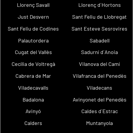
Llorenç Savall
Llorenç d´Hortons
Just Desvern
Sant Feliu de Llobregat
Sant Feliu de Codines
Sant Esteve Sesrovires
Palautordera
Sabadell
Cugat del Vallès
Sadurní d´Anoia
Cecília de Voltregà
Vilanova del Camí
Cabrera de Mar
Vilafranca del Penedès
Viladecavalls
Viladecans
Badalona
Avinyonet del Penedès
Avinyó
Caldes d´Estrac
Calders
Muntanyola