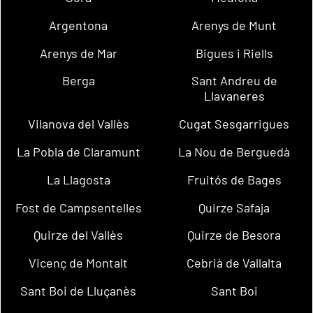
Argentona
Arenys de Munt
Arenys de Mar
Bigues i Riells
Berga
Sant Andreu de
Llavaneres
Vilanova del Vallès
Cugat Sesgarrigues
La Pobla de Claramunt
La Nou de Berguedà
La Llagosta
Fruitós de Bages
Fost de Campsentelles
Quirze Safaja
Quirze del Vallès
Quirze de Besora
Vicenç de Montalt
Cebrià de Vallalta
Sant Boi de Lluçanès
Sant Boi