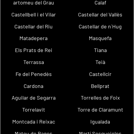
artomeu del Grau
Calaf
Castellbell i el Vilar
Castellar del Vallès
Castellar del Riu
Castellar de n´Hug
Matadepera
Masquefa
Els Prats de Rei
Tiana
Terrassa
Teià
Fe del Penedès
Castellcir
Cardona
Bellprat
Aguilar de Segarra
Torrelles de Foix
Torrelavit
Torre de Claramunt
Montcada i Reixac
Igualada
Mateu de Bages
Martí Sesgueioles