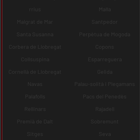
rrius
Malla
Malgrat de Mar
Santpedor
Santa Susanna
Perpètua de Mogoda
Corbera de Llobregat
Copons
Collsuspina
Esparreguera
Cornellà de Llobregat
Gelida
Navas
Palau-solità i Plegamans
Palafolls
Pacs del Penedès
Rellinars
Rajadell
Premià de Dalt
Sobremunt
Sitges
Seva