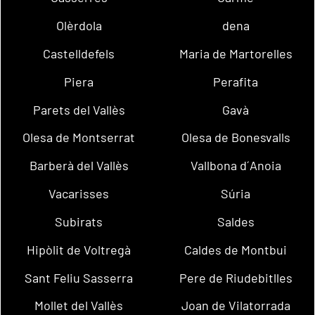
Olèrdola
dena
Castelldefels
Maria de Martorelles
Piera
Perafita
Parets del Vallès
Gavà
Olesa de Montserrat
Olesa de Bonesvalls
Barberà del Vallès
Vallbona d´Anoia
Vacarisses
Súria
Subirats
Saldes
Hipòlit de Voltregà
Caldes de Montbui
Sant Feliu Sasserra
Pere de Riudebitlles
Mollet del Vallès
Joan de Vilatorrada