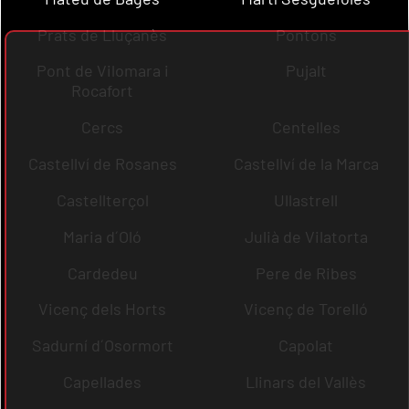
Prats de Lluçanès
Pontons
Pont de Vilomara i
Pujalt
Rocafort
Cercs
Centelles
Castellví de Rosanes
Castellví de la Marca
Castellterçol
Ullastrell
Maria d´Oló
Julià de Vilatorta
Cardedeu
Pere de Ribes
Vicenç dels Horts
Vicenç de Torelló
Sadurní d´Osormort
Capolat
Capellades
Llinars del Vallès