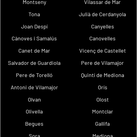
Montseny
Vilassar de Mar
Tona
Julià de Cerdanyola
Joan Despí
Canyelles
Cànoves i Samalús
Canovelles
Canet de Mar
Vicenç de Castellet
Salvador de Guardiola
Pere de Vilamajor
Pere de Torelló
Quintí de Mediona
Antoni de Vilamajor
Orís
Olvan
Olost
Olivella
Montclar
Begues
Gallifa
Sora
Mediona