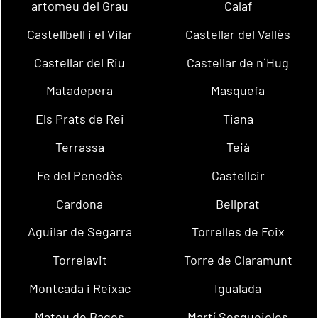
artomeu del Grau
Calaf
Castellbell i el Vilar
Castellar del Vallès
Castellar del Riu
Castellar de n´Hug
Matadepera
Masquefa
Els Prats de Rei
Tiana
Terrassa
Teià
Fe del Penedès
Castellcir
Cardona
Bellprat
Aguilar de Segarra
Torrelles de Foix
Torrelavit
Torre de Claramunt
Montcada i Reixac
Igualada
Mateu de Bages
Martí Sesgueioles