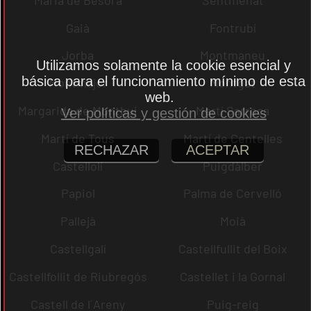
Gaià
Fontrubí
Jorba
Montmaneu
Utilizamos solamente la cookie esencial y
básica para el funcionamiento mínimo de esta
Montmajor
Montgat
web.
Margarida de Montbui
Martí Sarroca
Ver políticas y gestión de cookies
Martí de Tous
Martí de Centelles
RECHAZAR
ACEPTAR
Castellolí
Puigdàlber
Papiol
Palma de Cervelló
Pallejà
Moià
Castellgalí
Castellfullit del Boix
Castellfollit de Riubregós
Castellet i la Gornal
Castell de l´Areny
Puig-reig