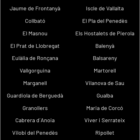
Jaume de Frontanyà
Iscle de Vallalta
Collbató
El Pla del Penedès
El Masnou
Els Hostalets de Pierola
El Prat de Llobregat
Balenyà
Eulàlia de Ronçana
Balsareny
Vallgorguina
Martorell
Marganell
Vilanova de Sau
Guardiola de Berguedà
Gualba
Granollers
Maria de Corcó
Cabrera d´Anoia
Viver i Serrateix
Vilobí del Penedès
Ripollet