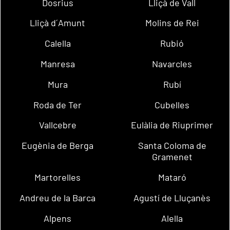
Dosrius
Lliçà de Vall
Lliçà d´Amunt
Molins de Rei
Calella
Rubió
Manresa
Navarcles
Mura
Rubí
Roda de Ter
Cubelles
Vallcebre
Eulàlia de Riuprimer
Eugènia de Berga
Santa Coloma de
Gramenet
Martorelles
Mataró
Andreu de la Barca
Agustí de Lluçanès
Alpens
Alella