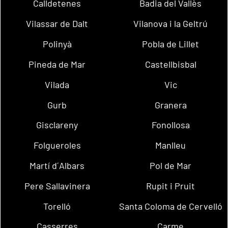
Calldetenes
Badia del Vallès
Vilassar de Dalt
Vilanova i la Geltrú
Polinyà
Pobla de Lillet
Pineda de Mar
Castellbisbal
Vilada
Vic
Gurb
Granera
Gisclareny
Fonollosa
Folgueroles
Manlleu
Martí d´Albars
Pol de Mar
Pere Sallavinera
Rupit i Pruit
Torelló
Santa Coloma de Cervelló
Casserres
Carme