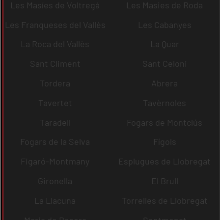
Les Masíes de Voltregà
Les Masies de Roda
Les Franqueses del Vallès
Les Cabanyes
La Roca del Vallès
La Quar
Sant Climent
Sant Celoni
Tordera
Abrera
Tavertet
Tavèrnoles
Taradell
Fogars de Montclús
Fogars de la Selva
Fígols
Figaró-Montmany
Esplugues de Llobregat
Gironella
El Brull
La Llacuna
Torrelles de Llobregat
Maria de Besora
Sentmenat