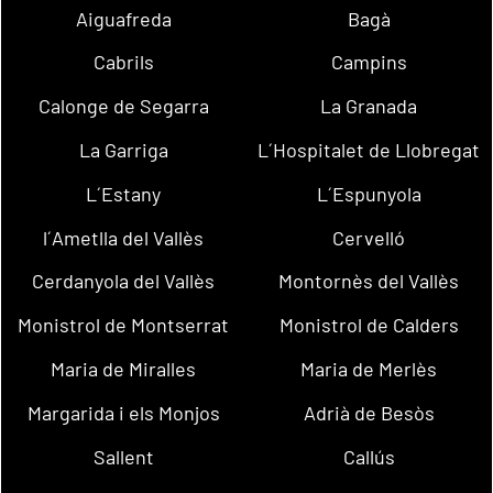
Aiguafreda
Bagà
Cabrils
Campins
Calonge de Segarra
La Granada
La Garriga
L´Hospitalet de Llobregat
L´Estany
L´Espunyola
l´Ametlla del Vallès
Cervelló
Cerdanyola del Vallès
Montornès del Vallès
Monistrol de Montserrat
Monistrol de Calders
Maria de Miralles
Maria de Merlès
Margarida i els Monjos
Adrià de Besòs
Sallent
Callús