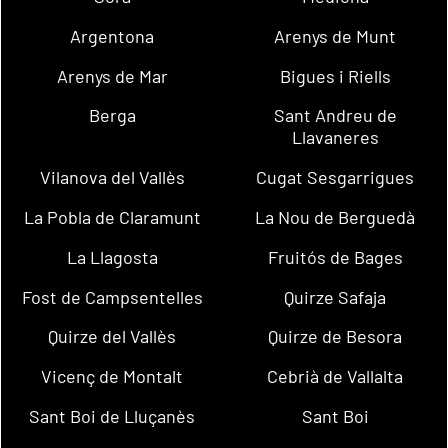
Argentona
Arenys de Munt
Arenys de Mar
Bigues i Riells
Berga
Sant Andreu de
Llavaneres
Vilanova del Vallès
Cugat Sesgarrigues
La Pobla de Claramunt
La Nou de Berguedà
La Llagosta
Fruitós de Bages
Fost de Campsentelles
Quirze Safaja
Quirze del Vallès
Quirze de Besora
Vicenç de Montalt
Cebrià de Vallalta
Sant Boi de Lluçanès
Sant Boi