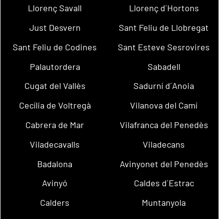
Llorenç Savall
Llorenç d´Hortons
Just Desvern
Sant Feliu de Llobregat
Sant Feliu de Codines
Sant Esteve Sesrovires
Palautordera
Sabadell
Cugat del Vallès
Sadurní d´Anoia
Cecília de Voltregà
Vilanova del Camí
Cabrera de Mar
Vilafranca del Penedès
Viladecavalls
Viladecans
Badalona
Avinyonet del Penedès
Avinyó
Caldes d´Estrac
Calders
Muntanyola