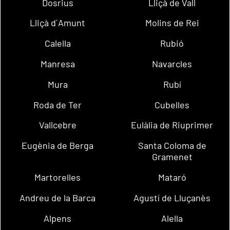
Dosrius
Lliçà de Vall
Lliçà d´Amunt
Molins de Rei
Calella
Rubió
Manresa
Navarcles
Mura
Rubí
Roda de Ter
Cubelles
Vallcebre
Eulàlia de Riuprimer
Eugènia de Berga
Santa Coloma de
Gramenet
Martorelles
Mataró
Andreu de la Barca
Agustí de Lluçanès
Alpens
Alella