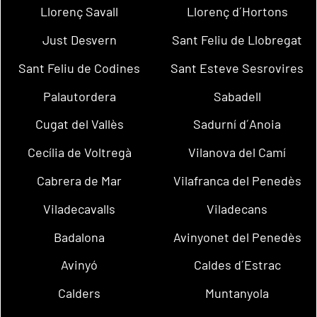
Llorenç Savall
Llorenç d´Hortons
Just Desvern
Sant Feliu de Llobregat
Sant Feliu de Codines
Sant Esteve Sesrovires
Palautordera
Sabadell
Cugat del Vallès
Sadurní d´Anoia
Cecília de Voltregà
Vilanova del Camí
Cabrera de Mar
Vilafranca del Penedès
Viladecavalls
Viladecans
Badalona
Avinyonet del Penedès
Avinyó
Caldes d´Estrac
Calders
Muntanyola