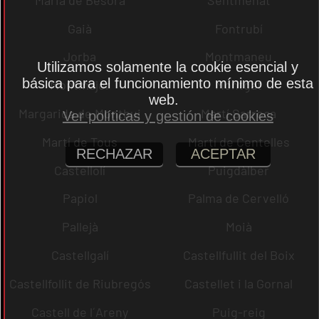
Gaià
Fontrubí
Jorba
Montmaneu
Utilizamos solamente la cookie esencial y
básica para el funcionamiento mínimo de esta
Montmajor
Montgat
web.
Margarida de Montbui
Martí Sarroca
Ver políticas y gestión de cookies
Martí de Tous
Martí de Centelles
RECHAZAR
ACEPTAR
Castellolí
Puigdàlber
Papiol
Palma de Cervelló
Pallejà
Moià
Castellgalí
Castellfullit del Boix
Castellfollit de Riubregós
Castellet i la Gornal
Castell de l´Areny
Puig-reig