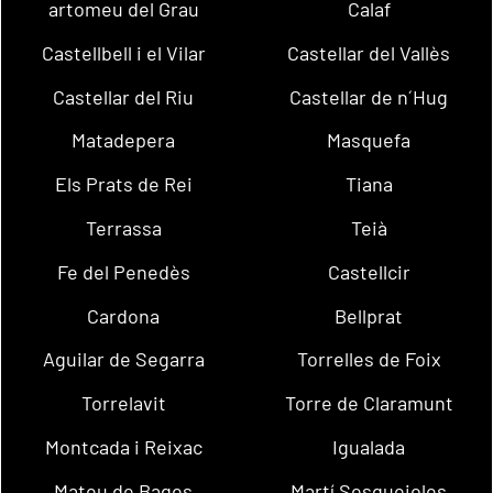
artomeu del Grau
Calaf
Castellbell i el Vilar
Castellar del Vallès
Castellar del Riu
Castellar de n´Hug
Matadepera
Masquefa
Els Prats de Rei
Tiana
Terrassa
Teià
Fe del Penedès
Castellcir
Cardona
Bellprat
Aguilar de Segarra
Torrelles de Foix
Torrelavit
Torre de Claramunt
Montcada i Reixac
Igualada
Mateu de Bages
Martí Sesgueioles