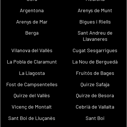
Argentona
Arenys de Munt
Arenys de Mar
Bigues i Riells
Berga
Sant Andreu de
Llavaneres
Vilanova del Vallès
Cugat Sesgarrigues
La Pobla de Claramunt
La Nou de Berguedà
La Llagosta
Fruitós de Bages
Fost de Campsentelles
Quirze Safaja
Quirze del Vallès
Quirze de Besora
Vicenç de Montalt
Cebrià de Vallalta
Sant Boi de Lluçanès
Sant Boi