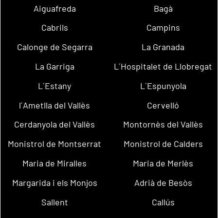
Aiguafreda
Bagà
Cabrils
Campins
Calonge de Segarra
La Granada
La Garriga
L´Hospitalet de Llobregat
L´Estany
L´Espunyola
l´Ametlla del Vallès
Cervelló
Cerdanyola del Vallès
Montornès del Vallès
Monistrol de Montserrat
Monistrol de Calders
Maria de Miralles
Maria de Merlès
Margarida i els Monjos
Adrià de Besòs
Sallent
Callús