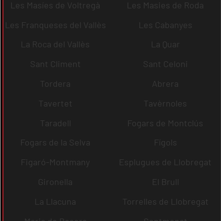
Les Masíes de Voltregà
Les Masies de Roda
Les Franqueses del Vallès
Les Cabanyes
La Roca del Vallès
La Quar
Sant Climent
Sant Celoni
Tordera
Abrera
Tavertet
Tavèrnoles
Taradell
Fogars de Montclús
Fogars de la Selva
Fígols
Figaró-Montmany
Esplugues de Llobregat
Gironella
El Brull
La Llacuna
Torrelles de Llobregat
Maria de Besora
Sentmenat