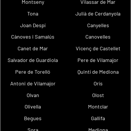
Montseny
Vilassar de Mar
Tona
Julià de Cerdanyola
Joan Despí
Canyelles
Cànoves i Samalús
Canovelles
Canet de Mar
Vicenç de Castellet
Salvador de Guardiola
Pere de Vilamajor
Pere de Torelló
Quintí de Mediona
Antoni de Vilamajor
Orís
Olvan
Olost
Olivella
Montclar
Begues
Gallifa
Sora
Mediona