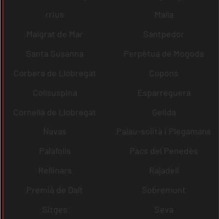
rrius
Malla
Malgrat de Mar
Santpedor
Santa Susanna
Perpètua de Mogoda
Corbera de Llobregat
Copons
Collsuspina
Esparreguera
Cornellà de Llobregat
Gelida
Navas
Palau-solità i Plegamans
Palafolls
Pacs del Penedès
Rellinars
Rajadell
Premià de Dalt
Sobremunt
Sitges
Seva