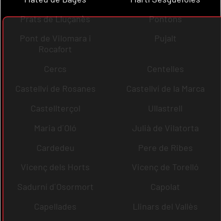
Prats de Lluçanès
Pontons
Pont de Vilomara i
Pujalt
Rocafort
Cercs
Centelles
Castellví de Rosanes
Castellví de la Marca
Castellterçol
Ullastrell
Maria d´Oló
Julià de Vilatorta
Cardedeu
Pere de Ribes
Vicenç dels Horts
Vicenç de Torelló
Sadurní d´Osormort
Capolat
Capellades
Llinars del Vallès