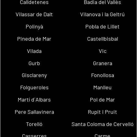
Calldetenes
Badia del Vallès
Vilassar de Dalt
Vilanova i la Geltrú
Polinyà
Pobla de Lillet
Pineda de Mar
Castellbisbal
Vilada
Vic
Gurb
Granera
Gisclareny
Fonollosa
Folgueroles
Manlleu
Martí d´Albars
Pol de Mar
Pere Sallavinera
Rupit i Pruit
Torelló
Santa Coloma de Cervelló
Casserres
Carme