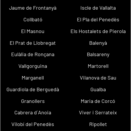
Jaume de Frontanyà
Iscle de Vallalta
Collbató
El Pla del Penedès
El Masnou
Els Hostalets de Pierola
El Prat de Llobregat
Balenyà
Eulàlia de Ronçana
Balsareny
Vallgorguina
Martorell
Marganell
Vilanova de Sau
Guardiola de Berguedà
Gualba
Granollers
Maria de Corcó
Cabrera d´Anoia
Viver i Serrateix
Vilobí del Penedès
Ripollet