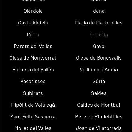
Olèrdola
dena
Castelldefels
Maria de Martorelles
Piera
Perafita
Parets del Vallès
Gavà
Olesa de Montserrat
Olesa de Bonesvalls
Barberà del Vallès
Vallbona d´Anoia
Vacarisses
Súria
Subirats
Saldes
Hipòlit de Voltregà
Caldes de Montbui
Sant Feliu Sasserra
Pere de Riudebitlles
Mollet del Vallès
Joan de Vilatorrada