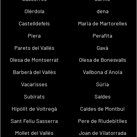
Olèrdola
dena
Castelldefels
Maria de Martorelles
Piera
Perafita
Parets del Vallès
Gavà
Olesa de Montserrat
Olesa de Bonesvalls
Barberà del Vallès
Vallbona d´Anoia
Vacarisses
Súria
Subirats
Saldes
Hipòlit de Voltregà
Caldes de Montbui
Sant Feliu Sasserra
Pere de Riudebitlles
Mollet del Vallès
Joan de Vilatorrada