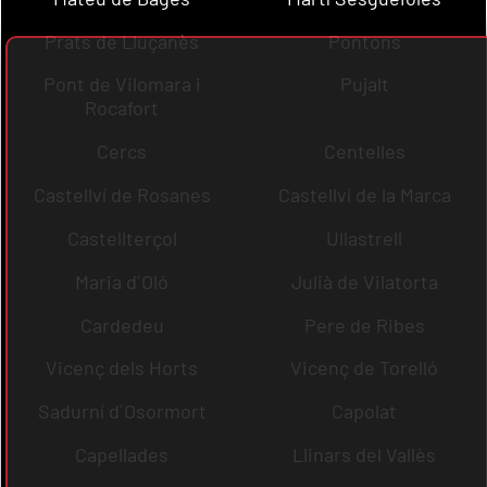
Prats de Lluçanès
Pontons
Pont de Vilomara i
Pujalt
Rocafort
Cercs
Centelles
Castellví de Rosanes
Castellví de la Marca
Castellterçol
Ullastrell
Maria d´Oló
Julià de Vilatorta
Cardedeu
Pere de Ribes
Vicenç dels Horts
Vicenç de Torelló
Sadurní d´Osormort
Capolat
Capellades
Llinars del Vallès