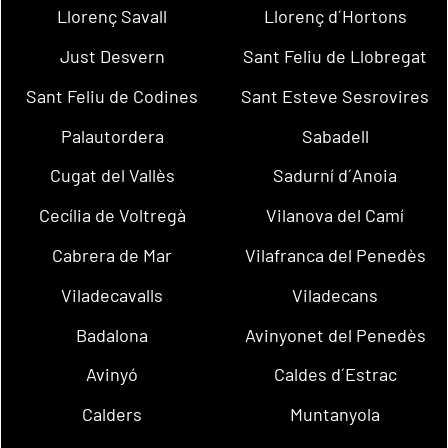
Llorenç Savall
Llorenç d´Hortons
Just Desvern
Sant Feliu de Llobregat
Sant Feliu de Codines
Sant Esteve Sesrovires
Palautordera
Sabadell
Cugat del Vallès
Sadurní d´Anoia
Cecília de Voltregà
Vilanova del Camí
Cabrera de Mar
Vilafranca del Penedès
Viladecavalls
Viladecans
Badalona
Avinyonet del Penedès
Avinyó
Caldes d´Estrac
Calders
Muntanyola