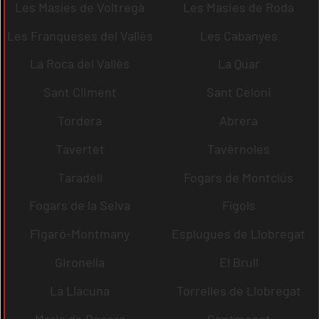
Les Masíes de Voltregà
Les Masies de Roda
Les Franqueses del Vallès
Les Cabanyes
La Roca del Vallès
La Quar
Sant Climent
Sant Celoni
Tordera
Abrera
Tavertet
Tavèrnoles
Taradell
Fogars de Montclús
Fogars de la Selva
Fígols
Figaró-Montmany
Esplugues de Llobregat
Gironella
El Brull
La Llacuna
Torrelles de Llobregat
Maria de Besora
Sentmenat