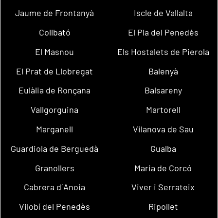
Jaume de Frontanyà
Iscle de Vallalta
Collbató
El Pla del Penedès
El Masnou
Els Hostalets de Pierola
El Prat de Llobregat
Balenyà
Eulàlia de Ronçana
Balsareny
Vallgorguina
Martorell
Marganell
Vilanova de Sau
Guardiola de Berguedà
Gualba
Granollers
Maria de Corcó
Cabrera d´Anoia
Viver i Serrateix
Vilobí del Penedès
Ripollet