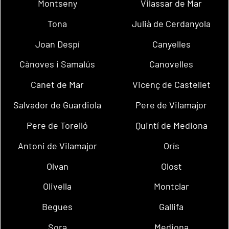
Montseny
Vilassar de Mar
Tona
Julià de Cerdanyola
Joan Despí
Canyelles
Cànoves i Samalús
Canovelles
Canet de Mar
Vicenç de Castellet
Salvador de Guardiola
Pere de Vilamajor
Pere de Torelló
Quintí de Mediona
Antoni de Vilamajor
Orís
Olvan
Olost
Olivella
Montclar
Begues
Gallifa
Sora
Mediona