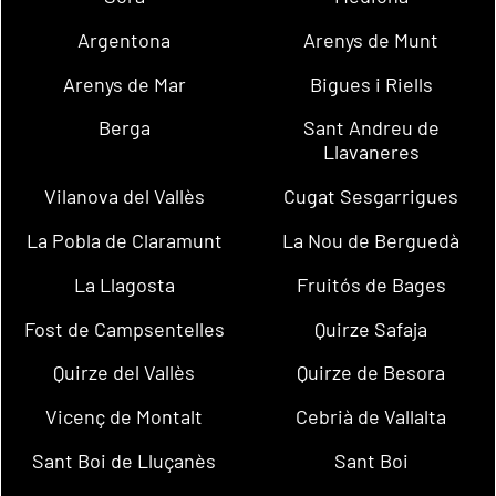
Argentona
Arenys de Munt
Arenys de Mar
Bigues i Riells
Berga
Sant Andreu de
Llavaneres
Vilanova del Vallès
Cugat Sesgarrigues
La Pobla de Claramunt
La Nou de Berguedà
La Llagosta
Fruitós de Bages
Fost de Campsentelles
Quirze Safaja
Quirze del Vallès
Quirze de Besora
Vicenç de Montalt
Cebrià de Vallalta
Sant Boi de Lluçanès
Sant Boi