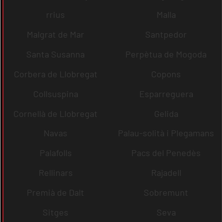
rrius
Malla
Malgrat de Mar
Santpedor
Santa Susanna
Perpètua de Mogoda
Corbera de Llobregat
Copons
Collsuspina
Esparreguera
Cornellà de Llobregat
Gelida
Navas
Palau-solità i Plegamans
Palafolls
Pacs del Penedès
Rellinars
Rajadell
Premià de Dalt
Sobremunt
Sitges
Seva