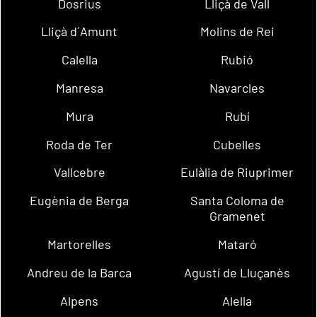
Dosrius
Lliçà de Vall
Lliçà d´Amunt
Molins de Rei
Calella
Rubió
Manresa
Navarcles
Mura
Rubí
Roda de Ter
Cubelles
Vallcebre
Eulàlia de Riuprimer
Eugènia de Berga
Santa Coloma de
Gramenet
Martorelles
Mataró
Andreu de la Barca
Agustí de Lluçanès
Alpens
Alella