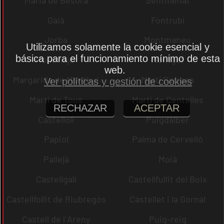
Gaià
Fontrubí
Jorba
Montmaneu
Utilizamos solamente la cookie esencial y
básica para el funcionamiento mínimo de esta
Montmajor
Montgat
web.
Margarida de Montbui
Martí Sarroca
Ver políticas y gestión de cookies
Martí de Tous
Martí de Centelles
RECHAZAR
ACEPTAR
Castellolí
Puigdàlber
Papiol
Palma de Cervelló
Pallejà
Moià
Castellgalí
Castellfullit del Boix
Castellfollit de Riubregós
Castellet i la Gornal
Castell de l´Areny
Puig-reig