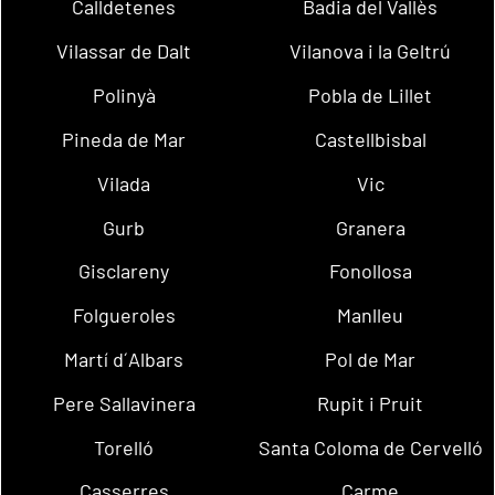
Calldetenes
Badia del Vallès
Vilassar de Dalt
Vilanova i la Geltrú
Polinyà
Pobla de Lillet
Pineda de Mar
Castellbisbal
Vilada
Vic
Gurb
Granera
Gisclareny
Fonollosa
Folgueroles
Manlleu
Martí d´Albars
Pol de Mar
Pere Sallavinera
Rupit i Pruit
Torelló
Santa Coloma de Cervelló
Casserres
Carme