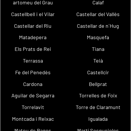
artomeu del Grau
Calaf
Castellbell i el Vilar
Castellar del Vallès
Castellar del Riu
Castellar de n´Hug
Matadepera
Masquefa
Els Prats de Rei
Tiana
Terrassa
Teià
Fe del Penedès
Castellcir
Cardona
Bellprat
Aguilar de Segarra
Torrelles de Foix
Torrelavit
Torre de Claramunt
Montcada i Reixac
Igualada
Mateu de Bages
Martí Sesgueioles