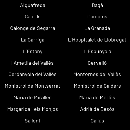
Aiguafreda
Bagà
Cabrils
Campins
Calonge de Segarra
La Granada
La Garriga
L´Hospitalet de Llobregat
L´Estany
L´Espunyola
l´Ametlla del Vallès
Cervelló
Cerdanyola del Vallès
Montornès del Vallès
Monistrol de Montserrat
Monistrol de Calders
Maria de Miralles
Maria de Merlès
Margarida i els Monjos
Adrià de Besòs
Sallent
Callús