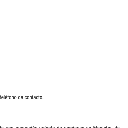
teléfono de contacto.
 de una reparación urgente de persianas en Monistrol de