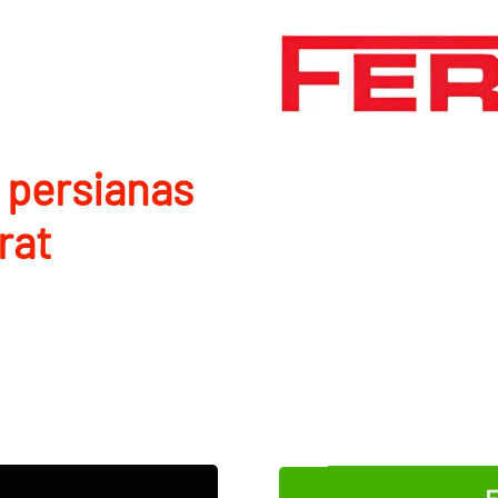
 persianas
rat
E