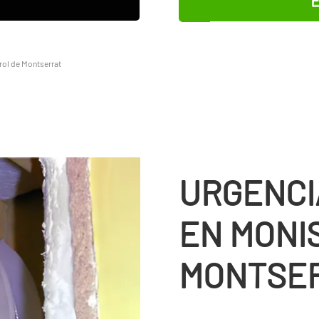
rol de Montserrat
URGENCI
EN MONI
MONTSE