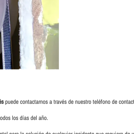
és
puede contactarnos a través de nuestro teléfono de contac
odos los dí­as del año.
tal para la solución de cualquier incidente que requiera de 