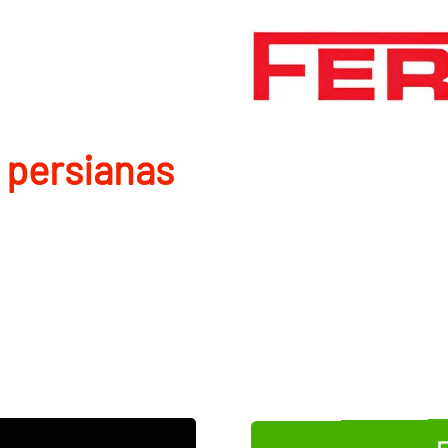
 persianas
E