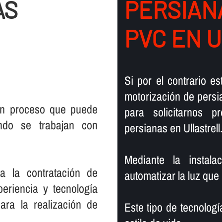
AS
PERSIANA
PVC EN 
Si por el contrario e
motorización de persia
 un proceso que puede
para solicitarnos 
ando se trabajan con
persianas en Ullastrell
Mediante la instal
a la contratación de
automatizar la luz que
eriencia y tecnologí­a
ara la realización de
Este tipo de tecnolog