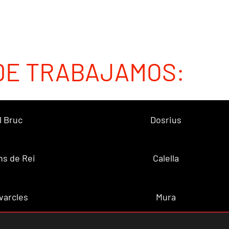
DE TRABAJAMOS:
l Bruc
Dosrius
ns de Rei
Calella
varcles
Mura