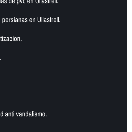
s de pvc en Ullastrell.
persianas en Ullastrell.
tizacion.
.
d anti vandalismo.