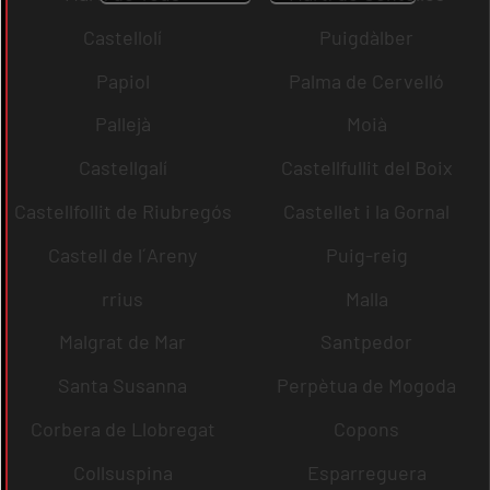
Castellolí
Puigdàlber
Papiol
Palma de Cervelló
Pallejà
Moià
Castellgalí
Castellfullit del Boix
Castellfollit de Riubregós
Castellet i la Gornal
Castell de l´Areny
Puig-reig
rrius
Malla
Malgrat de Mar
Santpedor
Santa Susanna
Perpètua de Mogoda
Corbera de Llobregat
Copons
Collsuspina
Esparreguera