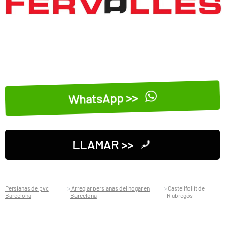
WhatsApp >>
LLAMAR >>
Persianas de pvc
Arreglar persianas del hogar en
Castellfollit de
Barcelona
Barcelona
Riubregós