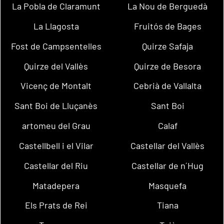
La Pobla de Claramunt
La Nou de Berguedà
La Llagosta
Fruitós de Bages
Fost de Campsentelles
Quirze Safaja
Quirze del Vallès
Quirze de Besora
Vicenç de Montalt
Cebrià de Vallalta
Sant Boi de Lluçanès
Sant Boi
artomeu del Grau
Calaf
Castellbell i el Vilar
Castellar del Vallès
Castellar del Riu
Castellar de n´Hug
Matadepera
Masquefa
Els Prats de Rei
Tiana