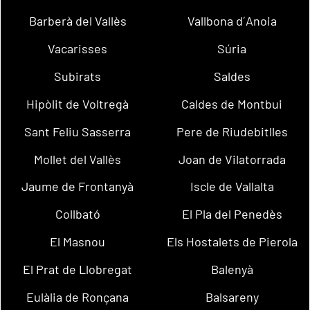
Barberà del Vallès
Vallbona d´Anoia
Vacarisses
Súria
Subirats
Saldes
Hipòlit de Voltregà
Caldes de Montbui
Sant Feliu Sasserra
Pere de Riudebitlles
Mollet del Vallès
Joan de Vilatorrada
Jaume de Frontanyà
Iscle de Vallalta
Collbató
El Pla del Penedès
El Masnou
Els Hostalets de Pierola
El Prat de Llobregat
Balenyà
Eulàlia de Ronçana
Balsareny