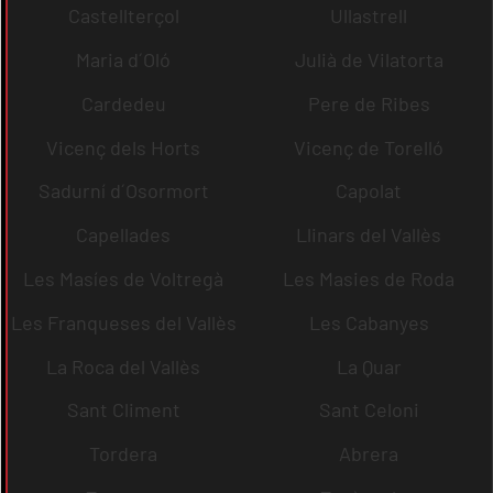
Castellterçol
Ullastrell
Maria d´Oló
Julià de Vilatorta
Cardedeu
Pere de Ribes
Vicenç dels Horts
Vicenç de Torelló
Sadurní d´Osormort
Capolat
Capellades
Llinars del Vallès
Les Masíes de Voltregà
Les Masies de Roda
Les Franqueses del Vallès
Les Cabanyes
La Roca del Vallès
La Quar
Sant Climent
Sant Celoni
Tordera
Abrera