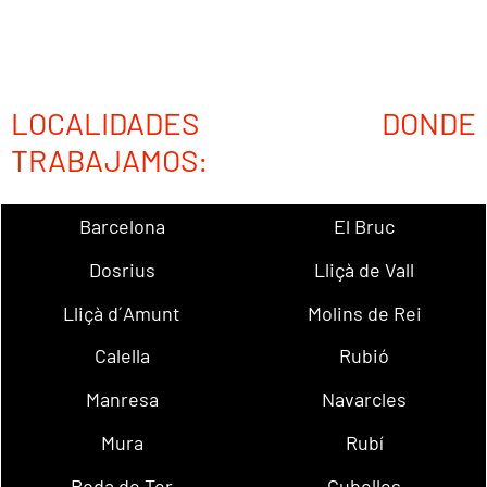
LOCALIDADES DONDE
TRABAJAMOS:
Barcelona
El Bruc
Dosrius
Lliçà de Vall
Lliçà d´Amunt
Molins de Rei
Calella
Rubió
Manresa
Navarcles
Mura
Rubí
Roda de Ter
Cubelles