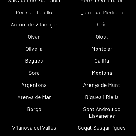
Salvador de Guardiola
Pere de Vilamajor
Pere de Torelló
Quintí de Mediona
Antoni de Vilamajor
Orís
Olvan
Olost
Olivella
Montclar
Begues
Gallifa
Sora
Mediona
Argentona
Arenys de Munt
Arenys de Mar
Bigues i Riells
Berga
Sant Andreu de
Llavaneres
Vilanova del Vallès
Cugat Sesgarrigues