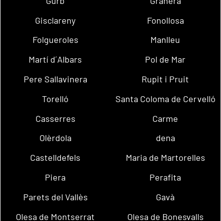
Gurb
Granera
Gisclareny
Fonollosa
Folgueroles
Manlleu
Martí d´Albars
Pol de Mar
Pere Sallavinera
Rupit i Pruit
Torelló
Santa Coloma de Cervelló
Casserres
Carme
Olèrdola
dena
Castelldefels
Maria de Martorelles
Piera
Perafita
Parets del Vallès
Gavà
Olesa de Montserrat
Olesa de Bonesvalls