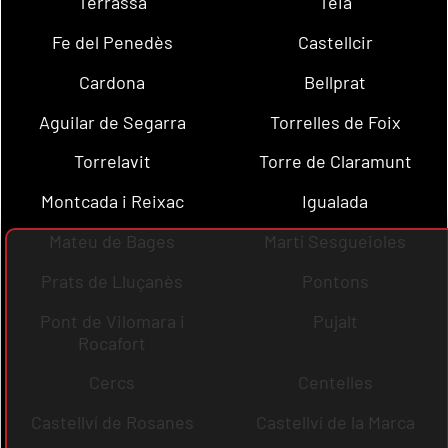
Terrassa
Teià
Fe del Penedès
Castellcir
Cardona
Bellprat
Aguilar de Segarra
Torrelles de Foix
Torrelavit
Torre de Claramunt
Montcada i Reixac
Igualada
Mateu de Bages
Martí Sesgueioles
Prats de Lluçanès
Pontons
Pont de Vilomara i
Pujalt
Rocafort
Cercs
Centelles
Castellví de Rosanes
Castellví de la Marca