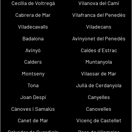
Cecília de Voltregà
Vilanova del Camí
Cabrera de Mar
Vilafranca del Penedès
Viladecavalls
Viladecans
Badalona
Avinyonet del Penedès
Avinyó
Caldes d´Estrac
Calders
Muntanyola
Montseny
Vilassar de Mar
Tona
Julià de Cerdanyola
Joan Despí
Canyelles
Cànoves i Samalús
Canovelles
Canet de Mar
Vicenç de Castellet