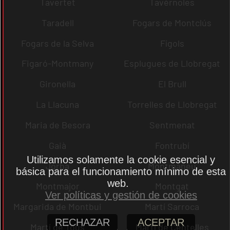
Tavertet
Tavèrnoles
Taradell
Fogars de Montclús
Fogars de la Selva
Fígols
Figaró-Montmany
Esplugues de Llobregat
Gironella
El Brull
La Llacuna
Torrelles de Llobregat
Maria de Besora
Sentmenat
Gaià
Fontrubí
Utilizamos solamente la cookie esencial y
Jorba
Montmaneu
básica para el funcionamiento mínimo de esta
web.
Montmajor
Montgat
Ver políticas y gestión de cookies
Margarida de Montbui
Martí Sarroca
RECHAZAR
ACEPTAR
Martí de Tous
Martí de Centelles