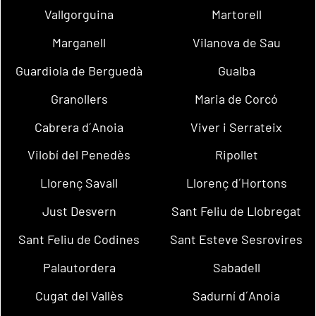
Vallgorguina
Martorell
Marganell
Vilanova de Sau
Guardiola de Berguedà
Gualba
Granollers
Maria de Corcó
Cabrera d´Anoia
Viver i Serrateix
Vilobí del Penedès
Ripollet
Llorenç Savall
Llorenç d´Hortons
Just Desvern
Sant Feliu de Llobregat
Sant Feliu de Codines
Sant Esteve Sesrovires
Palautordera
Sabadell
Cugat del Vallès
Sadurní d´Anoia