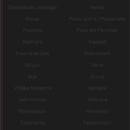
Cornellà de Llobregat
Gelida
Navas
Palau-solità i Plegamans
Palafolls
Pacs del Penedès
Rellinars
Rajadell
Premià de Dalt
Sobremunt
Sitges
Seva
Orpí
Oristà
Vilalba Sasserra
Veciana
Vallromanes
Vallirana
Montesquiu
Montmeló
Talamanca
Tagamanent