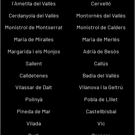
l´Ametlla del Vallès
Cervelló
Cerdanyola del Vallès
Montornès del Vallès
Monistrol de Montserrat
Monistrol de Calders
Maria de Miralles
Maria de Merlès
Margarida i els Monjos
Adrià de Besòs
Sallent
Callús
Calldetenes
Badia del Vallès
Vilassar de Dalt
Vilanova i la Geltrú
Polinyà
Pobla de Lillet
Pineda de Mar
Castellbisbal
Vilada
Vic