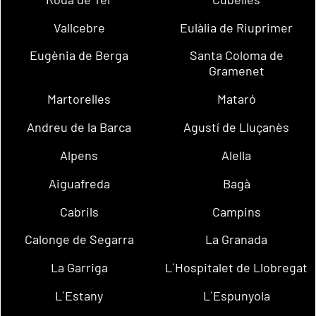
Vallcebre
Eulàlia de Riuprimer
Eugènia de Berga
Santa Coloma de
Gramenet
Martorelles
Mataró
Andreu de la Barca
Agustí de Lluçanès
Alpens
Alella
Aiguafreda
Bagà
Cabrils
Campins
Calonge de Segarra
La Granada
La Garriga
L´Hospitalet de Llobregat
L´Estany
L´Espunyola