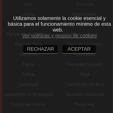
Gaià
Fontrubí
Jorba
Montmaneu
Utilizamos solamente la cookie esencial y
Montmajor
Montgat
básica para el funcionamiento mínimo de esta
web.
Margarida de Montbui
Martí Sarroca
Ver políticas y gestión de cookies
Martí de Tous
Martí de Centelles
RECHAZAR
ACEPTAR
Castellolí
Puigdàlber
Papiol
Palma de Cervelló
Pallejà
Moià
Castellgalí
Castellfullit del Boix
Castellfollit de Riubregós
Castellet i la Gornal
Castell de l´Areny
Puig-reig