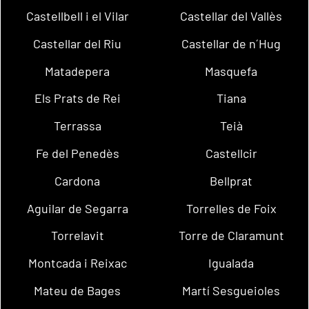
Castellbell i el Vilar
Castellar del Vallès
Castellar del Riu
Castellar de n´Hug
Matadepera
Masquefa
Els Prats de Rei
Tiana
Terrassa
Teià
Fe del Penedès
Castellcir
Cardona
Bellprat
Aguilar de Segarra
Torrelles de Foix
Torrelavit
Torre de Claramunt
Montcada i Reixac
Igualada
Mateu de Bages
Martí Sesgueioles