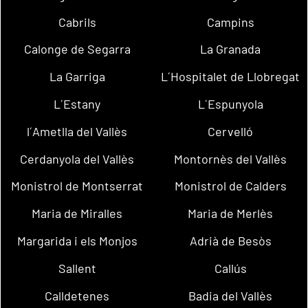
Cabrils
Campins
Calonge de Segarra
La Granada
La Garriga
L´Hospitalet de Llobregat
L´Estany
L´Espunyola
l´Ametlla del Vallès
Cervelló
Cerdanyola del Vallès
Montornès del Vallès
Monistrol de Montserrat
Monistrol de Calders
Maria de Miralles
Maria de Merlès
Margarida i els Monjos
Adrià de Besòs
Sallent
Callús
Calldetenes
Badia del Vallès