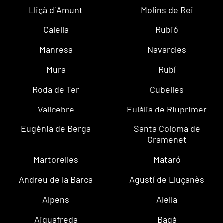
Lliçà d´Amunt
Molins de Rei
Calella
Rubió
Manresa
Navarcles
Mura
Rubí
Roda de Ter
Cubelles
Vallcebre
Eulàlia de Riuprimer
Eugènia de Berga
Santa Coloma de
Gramenet
Martorelles
Mataró
Andreu de la Barca
Agustí de Lluçanès
Alpens
Alella
Aiguafreda
Bagà