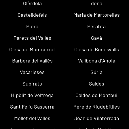
Olèrdola
dena
Castelldefels
Maria de Martorelles
Piera
Perafita
Parets del Vallès
Gavà
Olesa de Montserrat
Olesa de Bonesvalls
Barberà del Vallès
Vallbona d´Anoia
Vacarisses
Súria
Subirats
Saldes
Hipòlit de Voltregà
Caldes de Montbui
Sant Feliu Sasserra
Pere de Riudebitlles
Mollet del Vallès
Joan de Vilatorrada