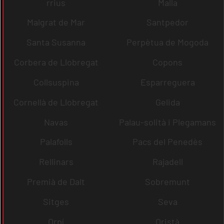
rrius
Malla
Malgrat de Mar
Santpedor
Santa Susanna
Perpètua de Mogoda
Corbera de Llobregat
Copons
Collsuspina
Esparreguera
Cornellà de Llobregat
Gelida
Navas
Palau-solità i Plegamans
Palafolls
Pacs del Penedès
Rellinars
Rajadell
Premià de Dalt
Sobremunt
Sitges
Seva
Orpí
Oristà