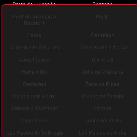
Prats de Lluçanès
Pontons
Pont de Vilomara i
Pujalt
Rocafort
Cercs
Centelles
Castellví de Rosanes
Castellví de la Marca
Castellterçol
Ullastrell
Maria d´Oló
Julià de Vilatorta
Cardedeu
Pere de Ribes
Vicenç dels Horts
Vicenç de Torelló
Sadurní d´Osormort
Capolat
Capellades
Llinars del Vallès
Les Masíes de Voltregà
Les Masies de Roda