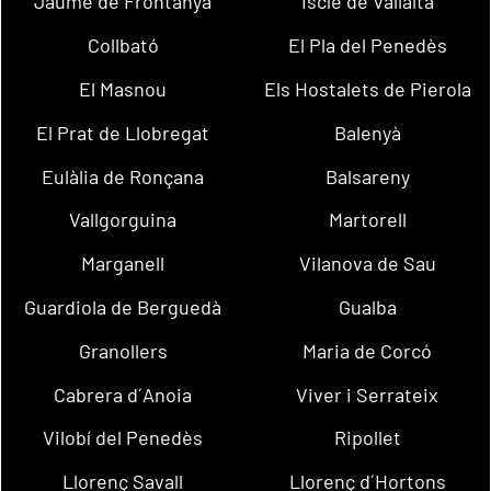
Jaume de Frontanyà
Iscle de Vallalta
Collbató
El Pla del Penedès
El Masnou
Els Hostalets de Pierola
El Prat de Llobregat
Balenyà
Eulàlia de Ronçana
Balsareny
Vallgorguina
Martorell
Marganell
Vilanova de Sau
Guardiola de Berguedà
Gualba
Granollers
Maria de Corcó
Cabrera d´Anoia
Viver i Serrateix
Vilobí del Penedès
Ripollet
Llorenç Savall
Llorenç d´Hortons