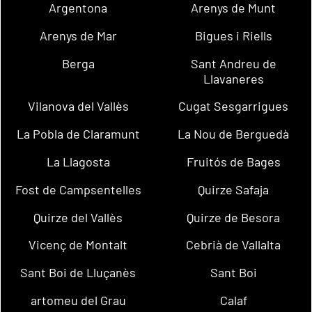
Argentona
Arenys de Munt
Arenys de Mar
Bigues i Riells
Berga
Sant Andreu de
Llavaneres
Vilanova del Vallès
Cugat Sesgarrigues
La Pobla de Claramunt
La Nou de Berguedà
La Llagosta
Fruitós de Bages
Fost de Campsentelles
Quirze Safaja
Quirze del Vallès
Quirze de Besora
Vicenç de Montalt
Cebrià de Vallalta
Sant Boi de Lluçanès
Sant Boi
artomeu del Grau
Calaf