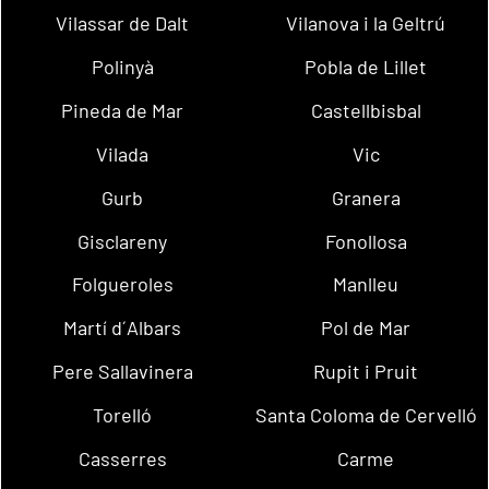
Vilassar de Dalt
Vilanova i la Geltrú
Polinyà
Pobla de Lillet
Pineda de Mar
Castellbisbal
Vilada
Vic
Gurb
Granera
Gisclareny
Fonollosa
Folgueroles
Manlleu
Martí d´Albars
Pol de Mar
Pere Sallavinera
Rupit i Pruit
Torelló
Santa Coloma de Cervelló
Casserres
Carme