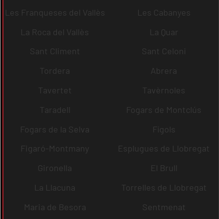
Les Franqueses del Vallès
Les Cabanyes
La Roca del Vallès
La Quar
Sant Climent
Sant Celoni
Tordera
Abrera
Tavertet
Tavèrnoles
Taradell
Fogars de Montclús
Fogars de la Selva
Fígols
Figaró-Montmany
Esplugues de Llobregat
Gironella
El Brull
La Llacuna
Torrelles de Llobregat
Maria de Besora
Sentmenat