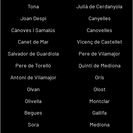
Tona
Julià de Cerdanyola
Joan Despí
Canyelles
Cànoves i Samalús
Canovelles
Canet de Mar
Vicenç de Castellet
Salvador de Guardiola
Pere de Vilamajor
Pere de Torelló
Quintí de Mediona
Antoni de Vilamajor
Orís
Olvan
Olost
Olivella
Montclar
Begues
Gallifa
Sora
Mediona