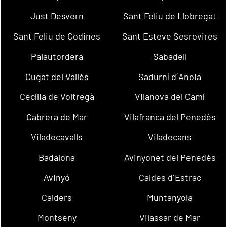
Just Desvern
Sant Feliu de Llobregat
Sant Feliu de Codines
Sant Esteve Sesrovires
Palautordera
Sabadell
Cugat del Vallès
Sadurní d´Anoia
Cecília de Voltregà
Vilanova del Camí
Cabrera de Mar
Vilafranca del Penedès
Viladecavalls
Viladecans
Badalona
Avinyonet del Penedès
Avinyó
Caldes d´Estrac
Calders
Muntanyola
Montseny
Vilassar de Mar