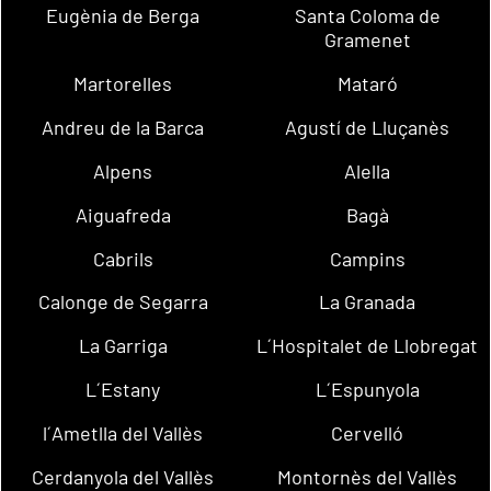
Eugènia de Berga
Santa Coloma de
Gramenet
Martorelles
Mataró
Andreu de la Barca
Agustí de Lluçanès
Alpens
Alella
Aiguafreda
Bagà
Cabrils
Campins
Calonge de Segarra
La Granada
La Garriga
L´Hospitalet de Llobregat
L´Estany
L´Espunyola
l´Ametlla del Vallès
Cervelló
Cerdanyola del Vallès
Montornès del Vallès