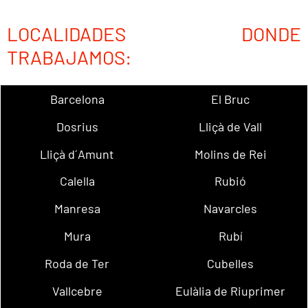
LOCALIDADES DONDE
TRABAJAMOS:
Barcelona
El Bruc
Dosrius
Lliçà de Vall
Lliçà d´Amunt
Molins de Rei
Calella
Rubió
Manresa
Navarcles
Mura
Rubí
Roda de Ter
Cubelles
Vallcebre
Eulàlia de Riuprimer