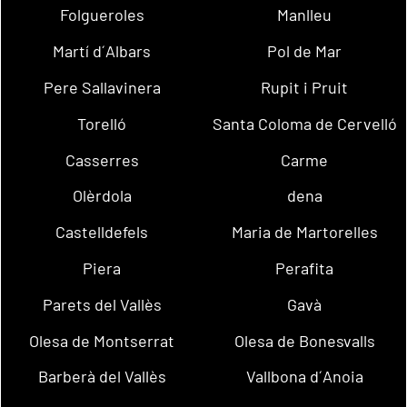
Folgueroles
Manlleu
Martí d´Albars
Pol de Mar
Pere Sallavinera
Rupit i Pruit
Torelló
Santa Coloma de Cervelló
Casserres
Carme
Olèrdola
dena
Castelldefels
Maria de Martorelles
Piera
Perafita
Parets del Vallès
Gavà
Olesa de Montserrat
Olesa de Bonesvalls
Barberà del Vallès
Vallbona d´Anoia