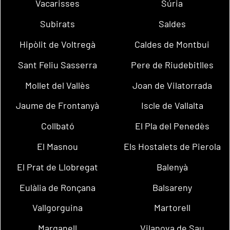
Vacarisses
Súria
Subirats
Saldes
Hipòlit de Voltregà
Caldes de Montbui
Sant Feliu Sasserra
Pere de Riudebitlles
Mollet del Vallès
Joan de Vilatorrada
Jaume de Frontanyà
Iscle de Vallalta
Collbató
El Pla del Penedès
El Masnou
Els Hostalets de Pierola
El Prat de Llobregat
Balenyà
Eulàlia de Ronçana
Balsareny
Vallgorguina
Martorell
Marganell
Vilanova de Sau