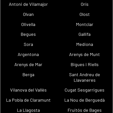
Antoni de Vilamajor
Orís
Olvan
Olost
Olivella
Montclar
Begues
Gallifa
Sora
Mediona
Argentona
Arenys de Munt
Arenys de Mar
Bigues i Riells
Berga
Sant Andreu de
Llavaneres
Vilanova del Vallès
Cugat Sesgarrigues
La Pobla de Claramunt
La Nou de Berguedà
La Llagosta
Fruitós de Bages