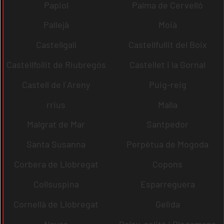
Papiol
Palma de Cervelló
Pallejà
Moià
Castellgalí
Castellfullit del Boix
Castellfollit de Riubregós
Castellet i la Gornal
Castell de l´Areny
Puig-reig
rrius
Malla
Malgrat de Mar
Santpedor
Santa Susanna
Perpètua de Mogoda
Corbera de Llobregat
Copons
Collsuspina
Esparreguera
Cornellà de Llobregat
Gelida
Navas
Palau-solità i Plegamans