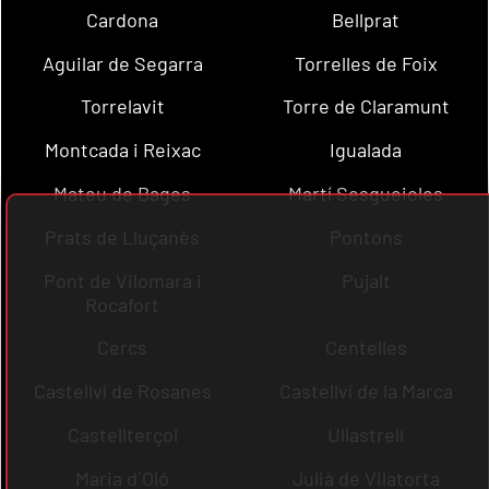
Cardona
Bellprat
Aguilar de Segarra
Torrelles de Foix
Torrelavit
Torre de Claramunt
Montcada i Reixac
Igualada
Mateu de Bages
Martí Sesgueioles
Prats de Lluçanès
Pontons
Pont de Vilomara i
Pujalt
Rocafort
Cercs
Centelles
Castellví de Rosanes
Castellví de la Marca
Castellterçol
Ullastrell
Maria d´Oló
Julià de Vilatorta