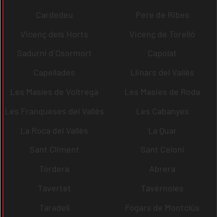
Cardedeu
Pere de Ribes
Vicenç dels Horts
Vicenç de Torelló
Sadurní d´Osormort
Capolat
Capellades
Llinars del Vallès
Les Masíes de Voltregà
Les Masies de Roda
Les Franqueses del Vallès
Les Cabanyes
La Roca del Vallès
La Quar
Sant Climent
Sant Celoni
Tordera
Abrera
Tavertet
Tavèrnoles
Taradell
Fogars de Montclús