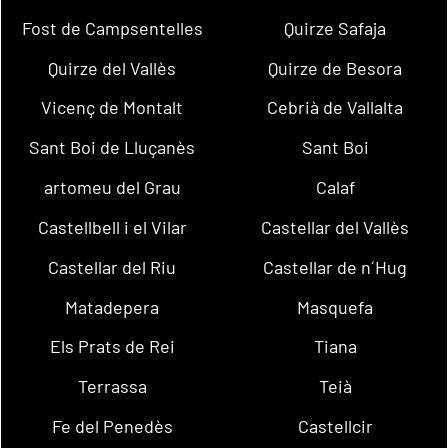
Fost de Campsentelles
Quirze Safaja
Quirze del Vallès
Quirze de Besora
Vicenç de Montalt
Cebrià de Vallalta
Sant Boi de Lluçanès
Sant Boi
artomeu del Grau
Calaf
Castellbell i el Vilar
Castellar del Vallès
Castellar del Riu
Castellar de n´Hug
Matadepera
Masquefa
Els Prats de Rei
Tiana
Terrassa
Teià
Fe del Penedès
Castellcir