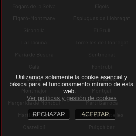
Fogars de la Selva
Fígols
Figaró-Montmany
Esplugues de Llobregat
Gironella
El Brull
La Llacuna
Torrelles de Llobregat
Maria de Besora
Sentmenat
Gaià
Fontrubí
Utilizamos solamente la cookie esencial y
Jorba
Montmaneu
básica para el funcionamiento mínimo de esta
Montmajor
Montgat
web.
Ver políticas y gestión de cookies
Margarida de Montbui
Martí Sarroca
RECHAZAR
ACEPTAR
Martí de Tous
Martí de Centelles
Castellolí
Puigdàlber