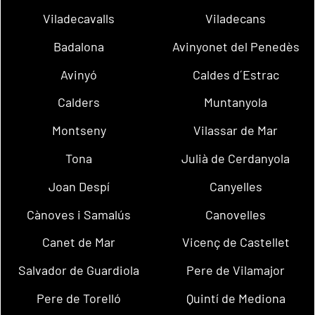
Viladecavalls
Viladecans
Badalona
Avinyonet del Penedès
Avinyó
Caldes d´Estrac
Calders
Muntanyola
Montseny
Vilassar de Mar
Tona
Julià de Cerdanyola
Joan Despí
Canyelles
Cànoves i Samalús
Canovelles
Canet de Mar
Vicenç de Castellet
Salvador de Guardiola
Pere de Vilamajor
Pere de Torelló
Quintí de Mediona