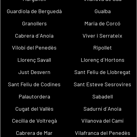
Guardiola de Berguedà
Gualba
Granollers
Maria de Corcó
Cabrera d´Anoia
Viver i Serrateix
Vilobí del Penedès
Ripollet
Llorenç Savall
Llorenç d´Hortons
Just Desvern
Sant Feliu de Llobregat
Sant Feliu de Codines
Sant Esteve Sesrovires
Palautordera
Sabadell
Cugat del Vallès
Sadurní d´Anoia
Cecília de Voltregà
Vilanova del Camí
Cabrera de Mar
Vilafranca del Penedès