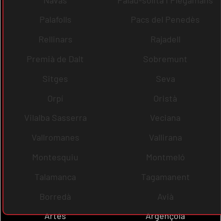
Palafolls
Pacs del Penedès
Rellinars
Rajadell
Premià de Dalt
Sobremunt
Sitges
Seva
Orpí
Oristà
Vilalba Sasserra
Veciana
Vallromanes
Vallirana
Montesquiu
Montmeló
Talamanca
Tagamanent
Borredà
Avià
Artés
Argençola