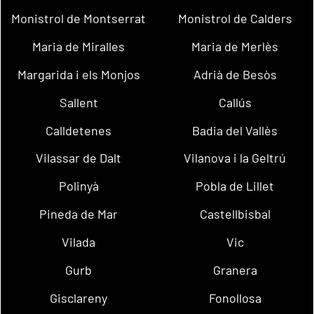
Monistrol de Montserrat
Monistrol de Calders
Maria de Miralles
Maria de Merlès
Margarida i els Monjos
Adrià de Besòs
Sallent
Callús
Calldetenes
Badia del Vallès
Vilassar de Dalt
Vilanova i la Geltrú
Polinyà
Pobla de Lillet
Pineda de Mar
Castellbisbal
Vilada
Vic
Gurb
Granera
Gisclareny
Fonollosa