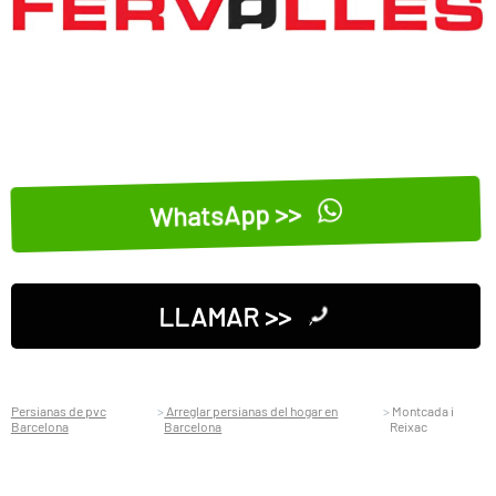
WhatsApp >>
LLAMAR >>
Persianas de pvc
Arreglar persianas del hogar en
Montcada i
Barcelona
Barcelona
Reixac