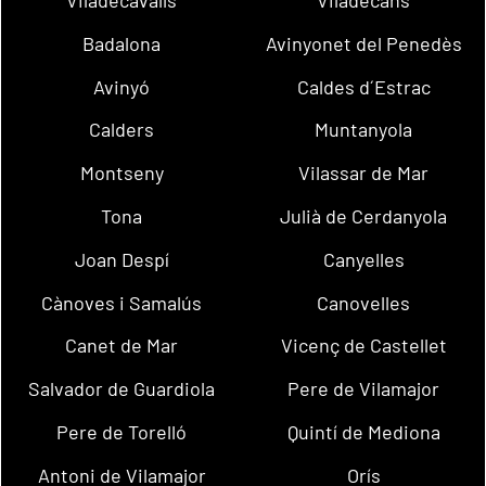
Badalona
Avinyonet del Penedès
Avinyó
Caldes d´Estrac
Calders
Muntanyola
Montseny
Vilassar de Mar
Tona
Julià de Cerdanyola
Joan Despí
Canyelles
Cànoves i Samalús
Canovelles
Canet de Mar
Vicenç de Castellet
Salvador de Guardiola
Pere de Vilamajor
Pere de Torelló
Quintí de Mediona
Antoni de Vilamajor
Orís