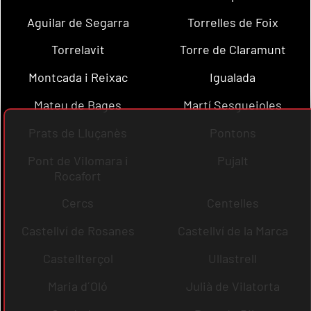
Aguilar de Segarra
Torrelles de Foix
Torrelavit
Torre de Claramunt
Montcada i Reixac
Igualada
Mateu de Bages
Martí Sesgueioles
Prats de Lluçanès
Pontons
Pont de Vilomara i
Pujalt
Rocafort
Cercs
Centelles
Castellví de Rosanes
Castellví de la Marca
Castellterçol
Ullastrell
Maria d´Oló
Julià de Vilatorta