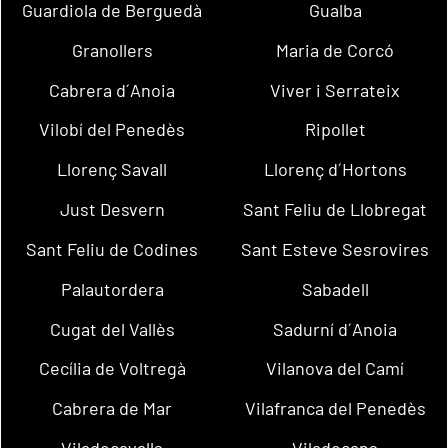
Guardiola de Berguedà
Gualba
Granollers
Maria de Corcó
Cabrera d´Anoia
Viver i Serrateix
Vilobí del Penedès
Ripollet
Llorenç Savall
Llorenç d´Hortons
Just Desvern
Sant Feliu de Llobregat
Sant Feliu de Codines
Sant Esteve Sesrovires
Palautordera
Sabadell
Cugat del Vallès
Sadurní d´Anoia
Cecília de Voltregà
Vilanova del Camí
Cabrera de Mar
Vilafranca del Penedès
Viladecavalls
Viladecans