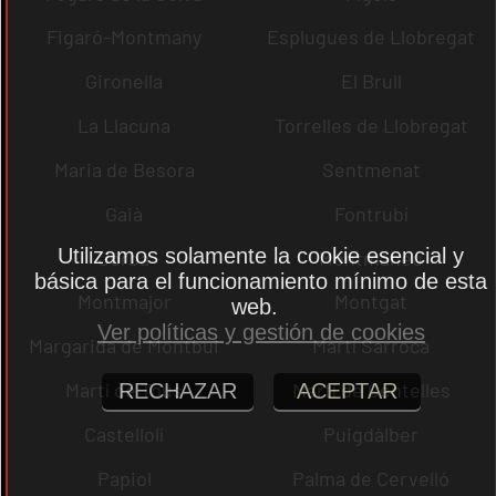
Figaró-Montmany
Esplugues de Llobregat
Gironella
El Brull
La Llacuna
Torrelles de Llobregat
Maria de Besora
Sentmenat
Gaià
Fontrubí
Utilizamos solamente la cookie esencial y
Jorba
Montmaneu
básica para el funcionamiento mínimo de esta
Montmajor
Montgat
web.
Ver políticas y gestión de cookies
Margarida de Montbui
Martí Sarroca
Martí de Tous
Martí de Centelles
RECHAZAR
ACEPTAR
Castellolí
Puigdàlber
Papiol
Palma de Cervelló