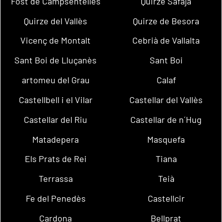
Fost de Campsentelles
Quirze Safaja
Quirze del Vallès
Quirze de Besora
Vicenç de Montalt
Cebrià de Vallalta
Sant Boi de Lluçanès
Sant Boi
artomeu del Grau
Calaf
Castellbell i el Vilar
Castellar del Vallès
Castellar del Riu
Castellar de n´Hug
Matadepera
Masquefa
Els Prats de Rei
Tiana
Terrassa
Teià
Fe del Penedès
Castellcir
Cardona
Bellprat