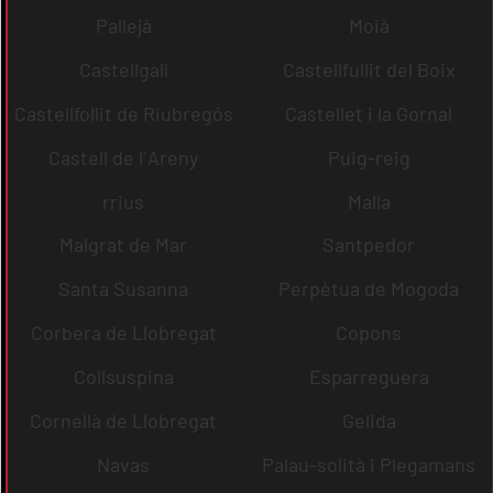
Pallejà
Moià
Castellgalí
Castellfullit del Boix
Castellfollit de Riubregós
Castellet i la Gornal
Castell de l´Areny
Puig-reig
rrius
Malla
Malgrat de Mar
Santpedor
Santa Susanna
Perpètua de Mogoda
Corbera de Llobregat
Copons
Collsuspina
Esparreguera
Cornellà de Llobregat
Gelida
Navas
Palau-solità i Plegamans