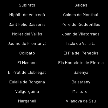
Subirats
Saldes
Hipòlit de Voltregà
Caldes de Montbui
Sant Feliu Sasserra
Pere de Riudebitlles
Mollet del Vallès
Joan de Vilatorrada
Jaume de Frontanyà
Iscle de Vallalta
Collbató
El Pla del Penedès
El Masnou
Els Hostalets de Pierola
El Prat de Llobregat
Balenyà
Eulàlia de Ronçana
Balsareny
Vallgorguina
Martorell
Marganell
Vilanova de Sau