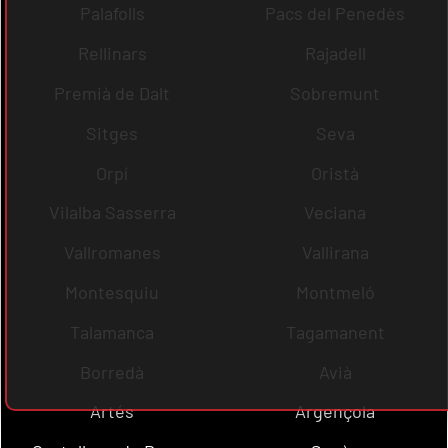
Palafolls
Pacs del Penedès
Rellinars
Rajadell
Premià de Dalt
Sobremunt
Sitges
Seva
Orpí
Oristà
Vilalba Sasserra
Veciana
Vallromanes
Vallirana
Montesquiu
Montmeló
Talamanca
Tagamanent
Borredà
Avià
Artés
Argençola