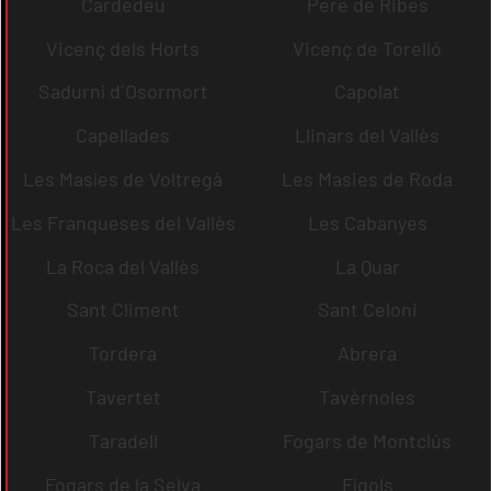
Cardedeu
Pere de Ribes
Vicenç dels Horts
Vicenç de Torelló
Sadurní d´Osormort
Capolat
Capellades
Llinars del Vallès
Les Masíes de Voltregà
Les Masies de Roda
Les Franqueses del Vallès
Les Cabanyes
La Roca del Vallès
La Quar
Sant Climent
Sant Celoni
Tordera
Abrera
Tavertet
Tavèrnoles
Taradell
Fogars de Montclús
Fogars de la Selva
Fígols