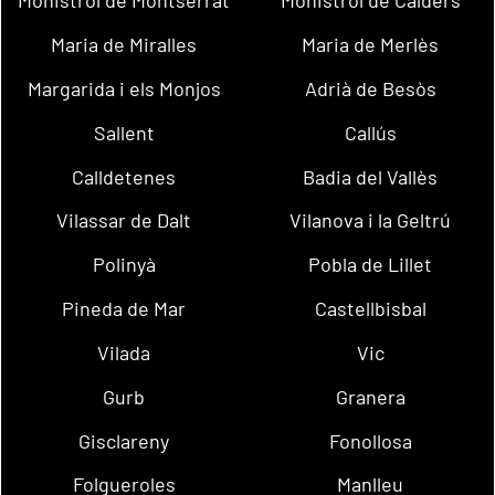
Monistrol de Montserrat
Monistrol de Calders
Maria de Miralles
Maria de Merlès
Margarida i els Monjos
Adrià de Besòs
Sallent
Callús
Calldetenes
Badia del Vallès
Vilassar de Dalt
Vilanova i la Geltrú
Polinyà
Pobla de Lillet
Pineda de Mar
Castellbisbal
Vilada
Vic
Gurb
Granera
Gisclareny
Fonollosa
Folgueroles
Manlleu