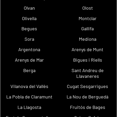
Olvan
Olost
Olivella
Montclar
Begues
Gallifa
Sora
Mediona
Argentona
Arenys de Munt
Arenys de Mar
Bigues i Riells
Berga
Sant Andreu de
Llavaneres
Vilanova del Vallès
Cugat Sesgarrigues
La Pobla de Claramunt
La Nou de Berguedà
La Llagosta
Fruitós de Bages