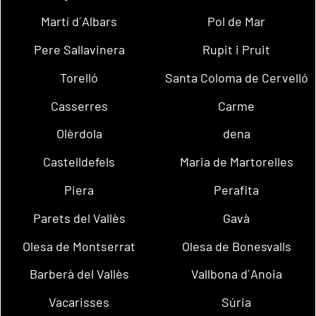
Martí d´Albars
Pol de Mar
Pere Sallavinera
Rupit i Pruit
Torelló
Santa Coloma de Cervelló
Casserres
Carme
Olèrdola
dena
Castelldefels
Maria de Martorelles
Piera
Perafita
Parets del Vallès
Gavà
Olesa de Montserrat
Olesa de Bonesvalls
Barberà del Vallès
Vallbona d´Anoia
Vacarisses
Súria