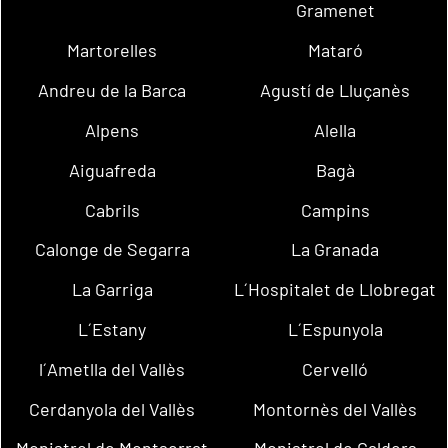
Gramenet
Martorelles
Mataró
Andreu de la Barca
Agustí de Lluçanès
Alpens
Alella
Aiguafreda
Bagà
Cabrils
Campins
Calonge de Segarra
La Granada
La Garriga
L´Hospitalet de Llobregat
L´Estany
L´Espunyola
l´Ametlla del Vallès
Cervelló
Cerdanyola del Vallès
Montornès del Vallès