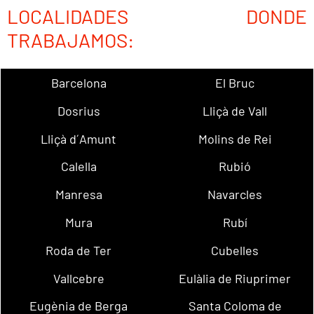
LOCALIDADES DONDE
TRABAJAMOS:
Barcelona
El Bruc
Dosrius
Lliçà de Vall
Lliçà d´Amunt
Molins de Rei
Calella
Rubió
Manresa
Navarcles
Mura
Rubí
Roda de Ter
Cubelles
Vallcebre
Eulàlia de Riuprimer
Eugènia de Berga
Santa Coloma de