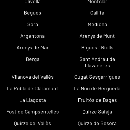
Olivella
Montclar
Begues
Gallifa
Sora
Mediona
Argentona
Arenys de Munt
Arenys de Mar
Bigues i Riells
Berga
Sant Andreu de
Llavaneres
Vilanova del Vallès
Cugat Sesgarrigues
La Pobla de Claramunt
La Nou de Berguedà
La Llagosta
Fruitós de Bages
Fost de Campsentelles
Quirze Safaja
Quirze del Vallès
Quirze de Besora