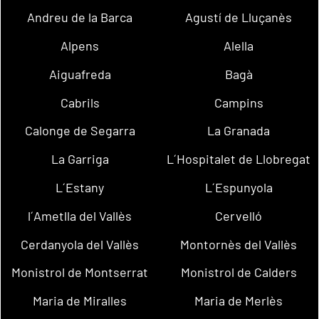
Andreu de la Barca
Agustí de Lluçanès
Alpens
Alella
Aiguafreda
Bagà
Cabrils
Campins
Calonge de Segarra
La Granada
La Garriga
L´Hospitalet de Llobregat
L´Estany
L´Espunyola
l´Ametlla del Vallès
Cervelló
Cerdanyola del Vallès
Montornès del Vallès
Monistrol de Montserrat
Monistrol de Calders
Maria de Miralles
Maria de Merlès