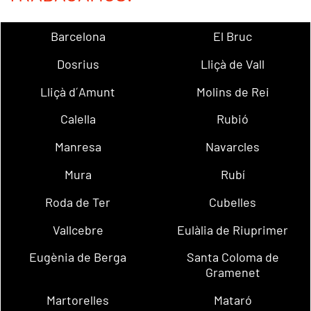
Barcelona
El Bruc
Dosrius
Lliçà de Vall
Lliçà d´Amunt
Molins de Rei
Calella
Rubió
Manresa
Navarcles
Mura
Rubí
Roda de Ter
Cubelles
Vallcebre
Eulàlia de Riuprimer
Eugènia de Berga
Santa Coloma de
Gramenet
Martorelles
Mataró