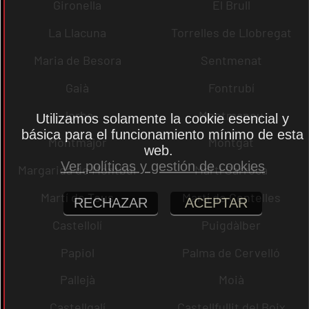
Gironella
El Brull
La Llacuna
Torrelles de Llobregat
Maria de Besora
Sentmenat
Gaià
Fontrubí
Jorba
Montmaneu
Utilizamos solamente la cookie esencial y
básica para el funcionamiento mínimo de esta
Montmajor
Montgat
web.
Ver políticas y gestión de cookies
Margarida de Montbui
Martí Sarroca
Martí de Tous
Martí de Centelles
RECHAZAR
ACEPTAR
Castellolí
Puigdàlber
Papiol
Palma de Cervelló
Pallejà
Moià
Castellgalí
Castellfullit del Boix