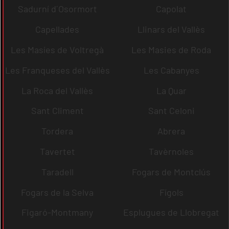
Sadurní d´Osormort
Capolat
Capellades
Llinars del Vallès
Les Masíes de Voltregà
Les Masies de Roda
Les Franqueses del Vallès
Les Cabanyes
La Roca del Vallès
La Quar
Sant Climent
Sant Celoni
Tordera
Abrera
Tavertet
Tavèrnoles
Taradell
Fogars de Montclús
Fogars de la Selva
Fígols
Figaró-Montmany
Esplugues de Llobregat