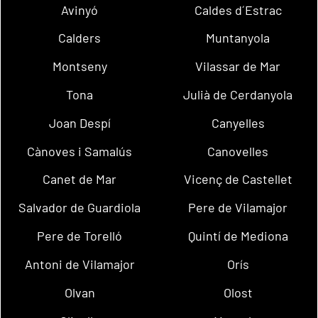
Avinyó
Caldes d´Estrac
Calders
Muntanyola
Montseny
Vilassar de Mar
Tona
Julià de Cerdanyola
Joan Despí
Canyelles
Cànoves i Samalús
Canovelles
Canet de Mar
Vicenç de Castellet
Salvador de Guardiola
Pere de Vilamajor
Pere de Torelló
Quintí de Mediona
Antoni de Vilamajor
Orís
Olvan
Olost