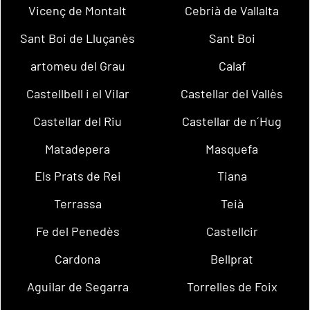
Vicenç de Montalt
Cebrià de Vallalta
Sant Boi de Lluçanès
Sant Boi
artomeu del Grau
Calaf
Castellbell i el Vilar
Castellar del Vallès
Castellar del Riu
Castellar de n´Hug
Matadepera
Masquefa
Els Prats de Rei
Tiana
Terrassa
Teià
Fe del Penedès
Castellcir
Cardona
Bellprat
Aguilar de Segarra
Torrelles de Foix