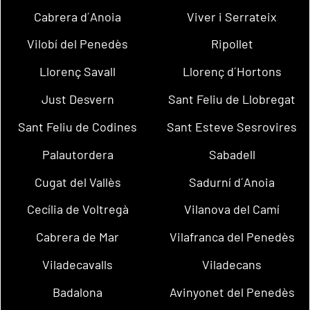
Cabrera d´Anoia
Viver i Serrateix
Vilobí del Penedès
Ripollet
Llorenç Savall
Llorenç d´Hortons
Just Desvern
Sant Feliu de Llobregat
Sant Feliu de Codines
Sant Esteve Sesrovires
Palautordera
Sabadell
Cugat del Vallès
Sadurní d´Anoia
Cecília de Voltregà
Vilanova del Camí
Cabrera de Mar
Vilafranca del Penedès
Viladecavalls
Viladecans
Badalona
Avinyonet del Penedès