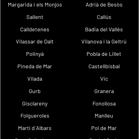
Margarida i els Monjos
Adrià de Besòs
Sallent
Callús
Calldetenes
Badia del Vallès
Vilassar de Dalt
Vilanova i la Geltrú
Polinyà
Pobla de Lillet
Pineda de Mar
Castellbisbal
Vilada
Vic
Gurb
Granera
Gisclareny
Fonollosa
Folgueroles
Manlleu
Martí d´Albars
Pol de Mar