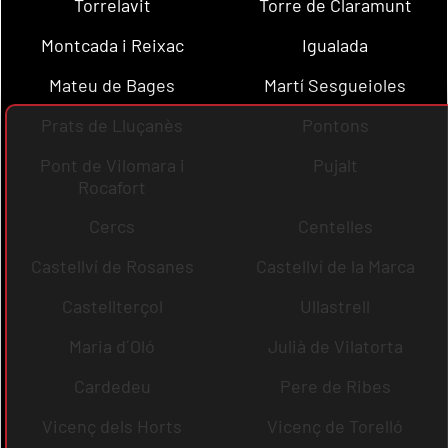
Torrelavit
Torre de Claramunt
Montcada i Reixac
Igualada
Mateu de Bages
Martí Sesgueioles
Prats de Lluçanès
Pontons
Pont de Vilomara i
Pujalt
Rocafort
Cercs
Centelles
Castellví de Rosanes
Castellví de la Marca
Castellterçol
Ullastrell
Maria d´Oló
Julià de Vilatorta
Cardedeu
Pere de Ribes
Vicenç dels Horts
Vicenç de Torelló