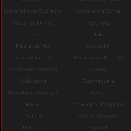
Castellfollit de Riubregós
Castellet i la Gornal
Castell de l´Areny
Puig-reig
rrius
Malla
Malgrat de Mar
Santpedor
Santa Susanna
Perpètua de Mogoda
Corbera de Llobregat
Copons
Collsuspina
Esparreguera
Cornellà de Llobregat
Gelida
Navas
Palau-solità i Plegamans
Palafolls
Pacs del Penedès
Rellinars
Rajadell