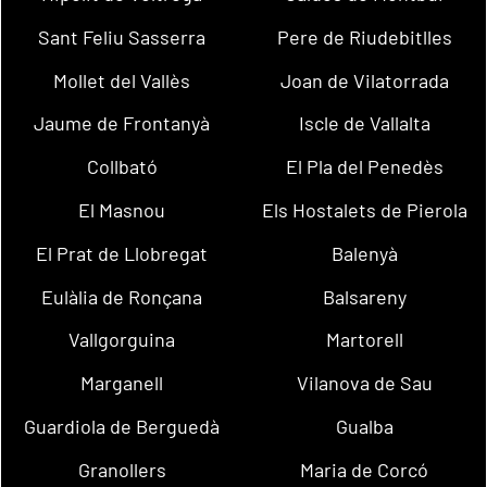
Sant Feliu Sasserra
Pere de Riudebitlles
Mollet del Vallès
Joan de Vilatorrada
Jaume de Frontanyà
Iscle de Vallalta
Collbató
El Pla del Penedès
El Masnou
Els Hostalets de Pierola
El Prat de Llobregat
Balenyà
Eulàlia de Ronçana
Balsareny
Vallgorguina
Martorell
Marganell
Vilanova de Sau
Guardiola de Berguedà
Gualba
Granollers
Maria de Corcó