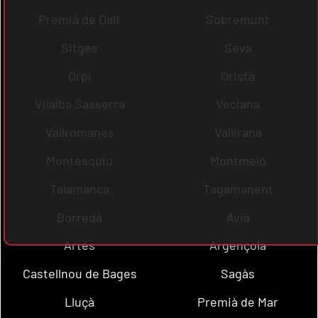
Premià de Dalt
Sobremunt
Sitges
Seva
Orpí
Oristà
Vilalba Sasserra
Veciana
Vallromanes
Vallirana
Montesquiu
Montmeló
Talamanca
Tagamanent
Borredà
Avià
Artés
Argençola
Castellnou de Bages
Sagàs
Lluçà
Premià de Mar