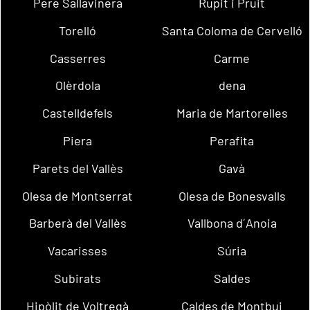
Pere Sallavinera
Rupit i Pruit
Torelló
Santa Coloma de Cervelló
Casserres
Carme
Olèrdola
dena
Castelldefels
Maria de Martorelles
Piera
Perafita
Parets del Vallès
Gavà
Olesa de Montserrat
Olesa de Bonesvalls
Barberà del Vallès
Vallbona d´Anoia
Vacarisses
Súria
Subirats
Saldes
Hipòlit de Voltregà
Caldes de Montbui