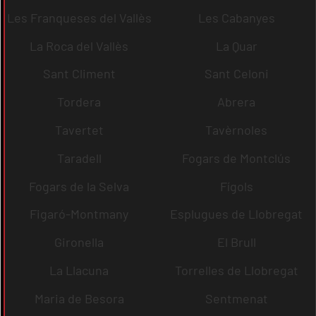
Les Franqueses del Vallès
Les Cabanyes
La Roca del Vallès
La Quar
Sant Climent
Sant Celoni
Tordera
Abrera
Tavertet
Tavèrnoles
Taradell
Fogars de Montclús
Fogars de la Selva
Fígols
Figaró-Montmany
Esplugues de Llobregat
Gironella
El Brull
La Llacuna
Torrelles de Llobregat
Maria de Besora
Sentmenat