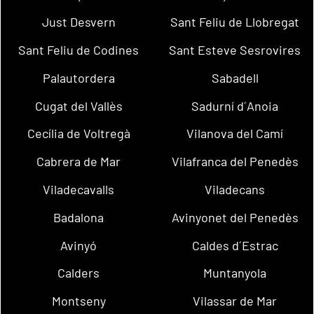
Just Desvern
Sant Feliu de Llobregat
Sant Feliu de Codines
Sant Esteve Sesrovires
Palautordera
Sabadell
Cugat del Vallès
Sadurní d´Anoia
Cecília de Voltregà
Vilanova del Camí
Cabrera de Mar
Vilafranca del Penedès
Viladecavalls
Viladecans
Badalona
Avinyonet del Penedès
Avinyó
Caldes d´Estrac
Calders
Muntanyola
Montseny
Vilassar de Mar