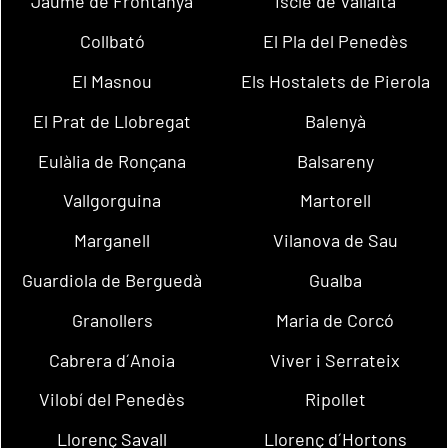
Jaume de Frontanyà
Iscle de Vallalta
Collbató
El Pla del Penedès
El Masnou
Els Hostalets de Pierola
El Prat de Llobregat
Balenyà
Eulàlia de Ronçana
Balsareny
Vallgorguina
Martorell
Marganell
Vilanova de Sau
Guardiola de Berguedà
Gualba
Granollers
Maria de Corcó
Cabrera d´Anoia
Viver i Serrateix
Vilobí del Penedès
Ripollet
Llorenç Savall
Llorenç d´Hortons