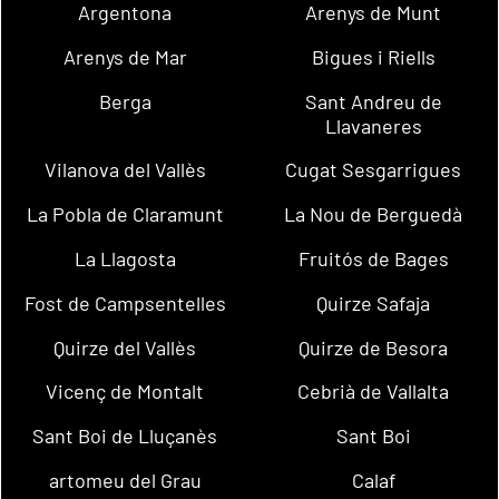
Argentona
Arenys de Munt
Arenys de Mar
Bigues i Riells
Berga
Sant Andreu de
Llavaneres
Vilanova del Vallès
Cugat Sesgarrigues
La Pobla de Claramunt
La Nou de Berguedà
La Llagosta
Fruitós de Bages
Fost de Campsentelles
Quirze Safaja
Quirze del Vallès
Quirze de Besora
Vicenç de Montalt
Cebrià de Vallalta
Sant Boi de Lluçanès
Sant Boi
artomeu del Grau
Calaf