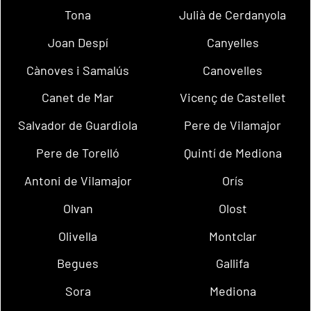
Tona
Julià de Cerdanyola
Joan Despí
Canyelles
Cànoves i Samalús
Canovelles
Canet de Mar
Vicenç de Castellet
Salvador de Guardiola
Pere de Vilamajor
Pere de Torelló
Quintí de Mediona
Antoni de Vilamajor
Orís
Olvan
Olost
Olivella
Montclar
Begues
Gallifa
Sora
Mediona