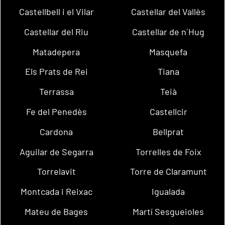
Castellbell i el Vilar
Castellar del Vallès
Castellar del Riu
Castellar de n´Hug
Matadepera
Masquefa
Els Prats de Rei
Tiana
Terrassa
Teià
Fe del Penedès
Castellcir
Cardona
Bellprat
Aguilar de Segarra
Torrelles de Foix
Torrelavit
Torre de Claramunt
Montcada i Reixac
Igualada
Mateu de Bages
Martí Sesgueioles