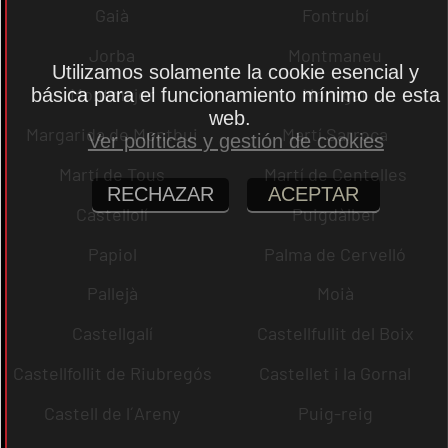
Gaià
Fontrubí
Jorba
Montmaneu
Utilizamos solamente la cookie esencial y
Montmajor
Montgat
básica para el funcionamiento mínimo de esta
web.
Margarida de Montbui
Martí Sarroca
Ver políticas y gestión de cookies
Martí de Tous
Martí de Centelles
RECHAZAR
ACEPTAR
Castellolí
Puigdàlber
Papiol
Palma de Cervelló
Pallejà
Moià
Castellgalí
Castellfullit del Boix
Castellfollit de Riubregós
Castellet i la Gornal
Castell de l´Areny
Puig-reig