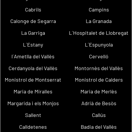
Cabrils
Campins
Calonge de Segarra
La Granada
La Garriga
L´Hospitalet de Llobregat
L´Estany
L´Espunyola
l´Ametlla del Vallès
Cervelló
Cerdanyola del Vallès
Montornès del Vallès
Monistrol de Montserrat
Monistrol de Calders
Maria de Miralles
Maria de Merlès
Margarida i els Monjos
Adrià de Besòs
Sallent
Callús
Calldetenes
Badia del Vallès