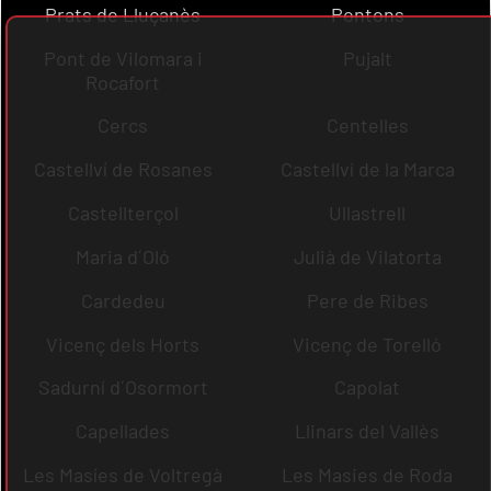
Prats de Lluçanès
Pontons
Pont de Vilomara i
Pujalt
Rocafort
Cercs
Centelles
Castellví de Rosanes
Castellví de la Marca
Castellterçol
Ullastrell
Maria d´Oló
Julià de Vilatorta
Cardedeu
Pere de Ribes
Vicenç dels Horts
Vicenç de Torelló
Sadurní d´Osormort
Capolat
Capellades
Llinars del Vallès
Les Masíes de Voltregà
Les Masies de Roda