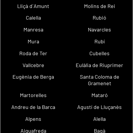
Lliçà d´Amunt
Molins de Rei
Calella
Rubió
Manresa
Navarcles
Mura
Rubí
Roda de Ter
Cubelles
Vallcebre
Eulàlia de Riuprimer
Eugènia de Berga
Santa Coloma de
Gramenet
Martorelles
Mataró
Andreu de la Barca
Agustí de Lluçanès
Alpens
Alella
Aiguafreda
Bagà