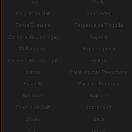
rrius
Malla
Malgrat de Mar
Santpedor
Santa Susanna
Perpètua de Mogoda
Corbera de Llobregat
Copons
Collsuspina
Esparreguera
Cornellà de Llobregat
Gelida
Navas
Palau-solità i Plegamans
Palafolls
Pacs del Penedès
Rellinars
Rajadell
Premià de Dalt
Sobremunt
Sitges
Seva
Orpí
Oristà