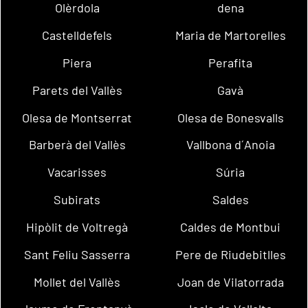
Olèrdola
dena
Castelldefels
Maria de Martorelles
Piera
Perafita
Parets del Vallès
Gavà
Olesa de Montserrat
Olesa de Bonesvalls
Barberà del Vallès
Vallbona d´Anoia
Vacarisses
Súria
Subirats
Saldes
Hipòlit de Voltregà
Caldes de Montbui
Sant Feliu Sasserra
Pere de Riudebitlles
Mollet del Vallès
Joan de Vilatorrada