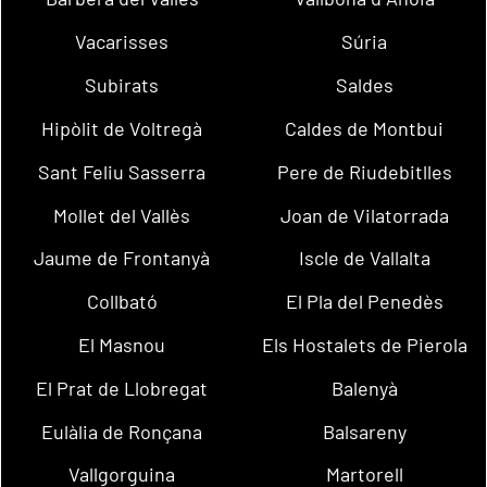
Vacarisses
Súria
Subirats
Saldes
Hipòlit de Voltregà
Caldes de Montbui
Sant Feliu Sasserra
Pere de Riudebitlles
Mollet del Vallès
Joan de Vilatorrada
Jaume de Frontanyà
Iscle de Vallalta
Collbató
El Pla del Penedès
El Masnou
Els Hostalets de Pierola
El Prat de Llobregat
Balenyà
Eulàlia de Ronçana
Balsareny
Vallgorguina
Martorell