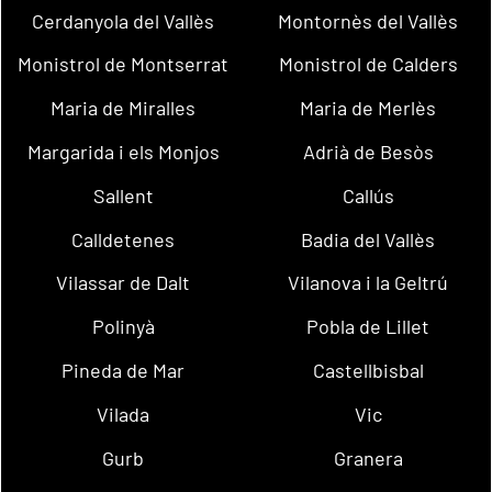
Cerdanyola del Vallès
Montornès del Vallès
Monistrol de Montserrat
Monistrol de Calders
Maria de Miralles
Maria de Merlès
Margarida i els Monjos
Adrià de Besòs
Sallent
Callús
Calldetenes
Badia del Vallès
Vilassar de Dalt
Vilanova i la Geltrú
Polinyà
Pobla de Lillet
Pineda de Mar
Castellbisbal
Vilada
Vic
Gurb
Granera