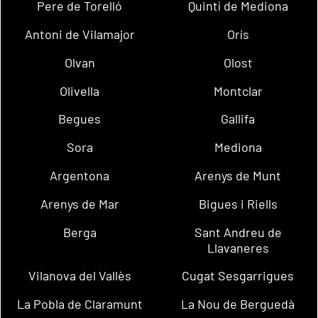
Pere de Torelló
Quintí de Mediona
Antoni de Vilamajor
Orís
Olvan
Olost
Olivella
Montclar
Begues
Gallifa
Sora
Mediona
Argentona
Arenys de Munt
Arenys de Mar
Bigues i Riells
Berga
Sant Andreu de
Llavaneres
Vilanova del Vallès
Cugat Sesgarrigues
La Pobla de Claramunt
La Nou de Berguedà