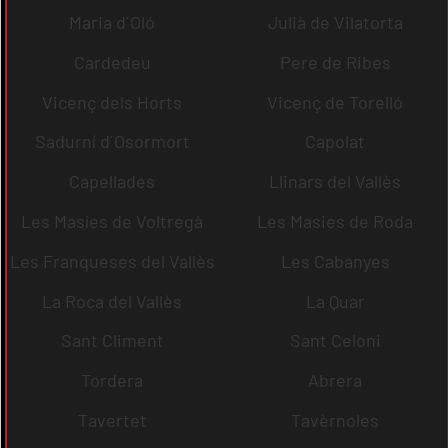
Maria d´Oló
Julià de Vilatorta
Cardedeu
Pere de Ribes
Vicenç dels Horts
Vicenç de Torelló
Sadurní d´Osormort
Capolat
Capellades
Llinars del Vallès
Les Masíes de Voltregà
Les Masies de Roda
Les Franqueses del Vallès
Les Cabanyes
La Roca del Vallès
La Quar
Sant Climent
Sant Celoni
Tordera
Abrera
Tavertet
Tavèrnoles