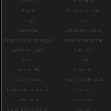
Castellolí
Puigdàlber
Papiol
Palma de Cervelló
Pallejà
Moià
Castellgalí
Castellfullit del Boix
Castellfollit de Riubregós
Castellet i la Gornal
Castell de l´Areny
Puig-reig
rrius
Malla
Malgrat de Mar
Santpedor
Santa Susanna
Perpètua de Mogoda
Corbera de Llobregat
Copons
Collsuspina
Esparreguera
Cornellà de Llobregat
Gelida