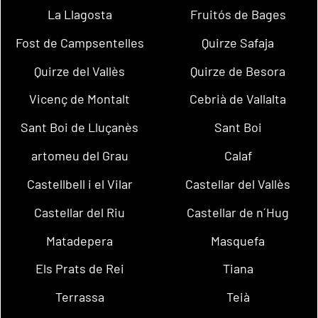
La Llagosta
Fruitós de Bages
Fost de Campsentelles
Quirze Safaja
Quirze del Vallès
Quirze de Besora
Vicenç de Montalt
Cebrià de Vallalta
Sant Boi de Lluçanès
Sant Boi
artomeu del Grau
Calaf
Castellbell i el Vilar
Castellar del Vallès
Castellar del Riu
Castellar de n´Hug
Matadepera
Masquefa
Els Prats de Rei
Tiana
Terrassa
Teià