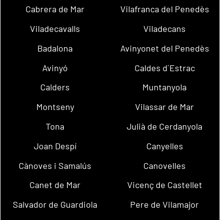
Cabrera de Mar
Vilafranca del Penedès
Viladecavalls
Viladecans
Badalona
Avinyonet del Penedès
Avinyó
Caldes d´Estrac
Calders
Muntanyola
Montseny
Vilassar de Mar
Tona
Julià de Cerdanyola
Joan Despí
Canyelles
Cànoves i Samalús
Canovelles
Canet de Mar
Vicenç de Castellet
Salvador de Guardiola
Pere de Vilamajor