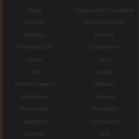
Navas
Palau-solità i Plegamans
Palafolls
Pacs del Penedès
Rellinars
Rajadell
Premià de Dalt
Sobremunt
Sitges
Seva
Orpí
Oristà
Vilalba Sasserra
Veciana
Vallromanes
Vallirana
Montesquiu
Montmeló
Talamanca
Tagamanent
Borredà
Avià