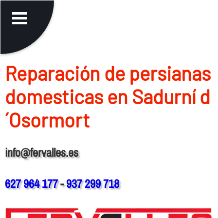
Reparación de persianas
domesticas en Sadurní d
´Osormort
info@fervalles.es
627 964 177
-
937 299 718