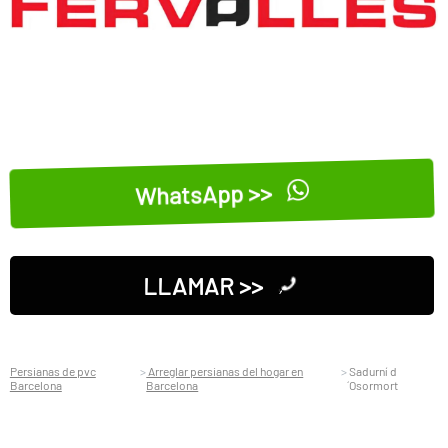
WhatsApp >>
LLAMAR >>
Persianas de pvc
Arreglar persianas del hogar en
Sadurní d
Barcelona
Barcelona
´Osormort