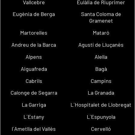
Vallcebre
Eulàlia de Riuprimer
Eugènia de Berga
Santa Coloma de
Gramenet
Martorelles
Mataró
Andreu de la Barca
Agustí de Lluçanès
Alpens
Alella
Aiguafreda
Bagà
Cabrils
Campins
Calonge de Segarra
La Granada
La Garriga
L´Hospitalet de Llobregat
L´Estany
L´Espunyola
l´Ametlla del Vallès
Cervelló