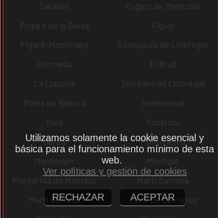
Taradell
Fogars de Montclús
Fogars de la Selva
Fígols
Figaró-Montmany
Esplugues de Llobregat
Gironella
El Brull
La Llacuna
Torrelles de Llobregat
Maria de Besora
Sentmenat
Gaià
Fontrubí
Utilizamos solamente la cookie esencial y
Jorba
Montmaneu
básica para el funcionamiento mínimo de esta
web.
Montmajor
Montgat
Ver políticas y gestión de cookies
Margarida de Montbui
Martí Sarroca
RECHAZAR
ACEPTAR
Martí de Tous
Martí de Centelles