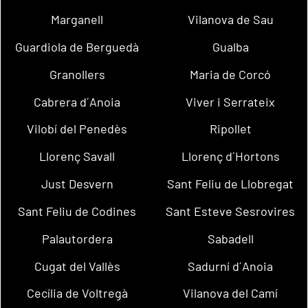
Marganell
Vilanova de Sau
Guardiola de Berguedà
Gualba
Granollers
Maria de Corcó
Cabrera d´Anoia
Viver i Serrateix
Vilobí del Penedès
Ripollet
Llorenç Savall
Llorenç d´Hortons
Just Desvern
Sant Feliu de Llobregat
Sant Feliu de Codines
Sant Esteve Sesrovires
Palautordera
Sabadell
Cugat del Vallès
Sadurní d´Anoia
Cecília de Voltregà
Vilanova del Camí