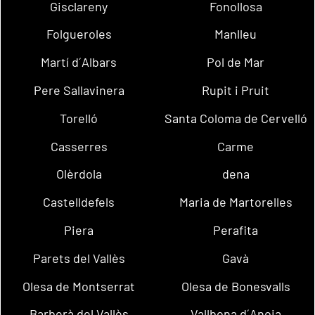
Gisclareny
Fonollosa
Folgueroles
Manlleu
Martí d´Albars
Pol de Mar
Pere Sallavinera
Rupit i Pruit
Torelló
Santa Coloma de Cervelló
Casserres
Carme
Olèrdola
dena
Castelldefels
Maria de Martorelles
Piera
Perafita
Parets del Vallès
Gavà
Olesa de Montserrat
Olesa de Bonesvalls
Barberà del Vallès
Vallbona d´Anoia