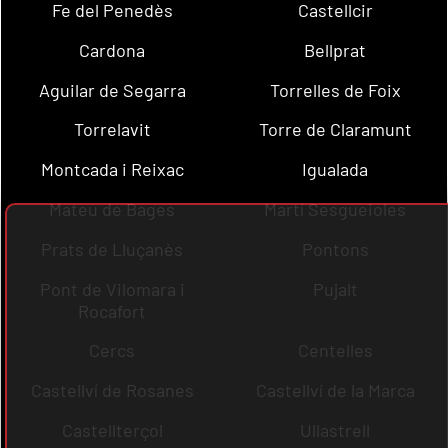
Fe del Penedès
Castellcir
Cardona
Bellprat
Aguilar de Segarra
Torrelles de Foix
Torrelavit
Torre de Claramunt
Montcada i Reixac
Igualada
Mateu de Bages
Martí Sesgueioles
Prats de Lluçanès
Pontons
Pont de Vilomara i
Pujalt
Rocafort
Cercs
Centelles
Castellví de Rosanes
Castellví de la Marca
Castellterçol
Ullastrell