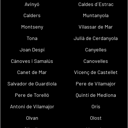
Avinyó
Caldes d´Estrac
Calders
Muntanyola
Montseny
Vilassar de Mar
Tona
Julià de Cerdanyola
Joan Despí
Canyelles
Cànoves i Samalús
Canovelles
Canet de Mar
Vicenç de Castellet
Salvador de Guardiola
Pere de Vilamajor
Pere de Torelló
Quintí de Mediona
Antoni de Vilamajor
Orís
Olvan
Olost