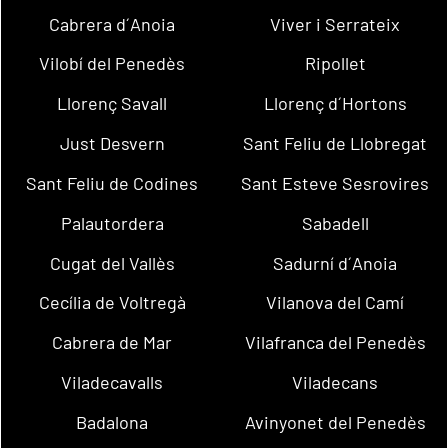
Cabrera d´Anoia
Viver i Serrateix
Vilobí del Penedès
Ripollet
Llorenç Savall
Llorenç d´Hortons
Just Desvern
Sant Feliu de Llobregat
Sant Feliu de Codines
Sant Esteve Sesrovires
Palautordera
Sabadell
Cugat del Vallès
Sadurní d´Anoia
Cecília de Voltregà
Vilanova del Camí
Cabrera de Mar
Vilafranca del Penedès
Viladecavalls
Viladecans
Badalona
Avinyonet del Penedès