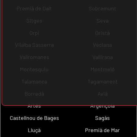
Premià de Dalt
Sobremunt
Sitges
Seva
Orpí
Oristà
Vilalba Sasserra
Veciana
Vallromanes
Vallirana
Montesquiu
Montmeló
Talamanca
Tagamanent
Borredà
Avià
Artés
Argençola
Castellnou de Bages
Sagàs
Lluçà
Premià de Mar