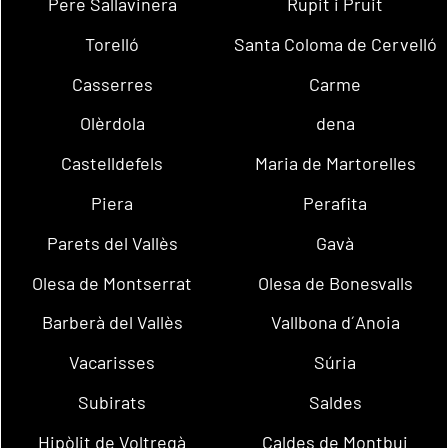
Pere Sallavinera
Rupit i Pruit
Torelló
Santa Coloma de Cervelló
Casserres
Carme
Olèrdola
dena
Castelldefels
Maria de Martorelles
Piera
Perafita
Parets del Vallès
Gavà
Olesa de Montserrat
Olesa de Bonesvalls
Barberà del Vallès
Vallbona d´Anoia
Vacarisses
Súria
Subirats
Saldes
Hipòlit de Voltregà
Caldes de Montbui