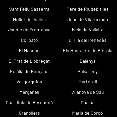
Sant Feliu Sasserra
Pere de Riudebitlles
Mollet del Vallès
Joan de Vilatorrada
Jaume de Frontanyà
Iscle de Vallalta
Collbató
El Pla del Penedès
El Masnou
Els Hostalets de Pierola
El Prat de Llobregat
Balenyà
Eulàlia de Ronçana
Balsareny
Vallgorguina
Martorell
Marganell
Vilanova de Sau
Guardiola de Berguedà
Gualba
Granollers
Maria de Corcó