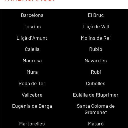
Barcelona
El Bruc
Dosrius
Lliçà de Vall
Lliçà d´Amunt
Molins de Rei
Calella
Rubió
Manresa
Navarcles
Mura
Rubí
Roda de Ter
Cubelles
Vallcebre
Eulàlia de Riuprimer
Eugènia de Berga
Santa Coloma de
Gramenet
Martorelles
Mataró