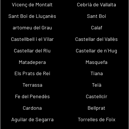
Vicenç de Montalt
Cebrià de Vallalta
Sant Boi de Lluçanès
Sant Boi
artomeu del Grau
Calaf
Castellbell i el Vilar
Castellar del Vallès
Castellar del Riu
Castellar de n´Hug
Matadepera
Masquefa
Els Prats de Rei
Tiana
Terrassa
Teià
Fe del Penedès
Castellcir
Cardona
Bellprat
Aguilar de Segarra
Torrelles de Foix