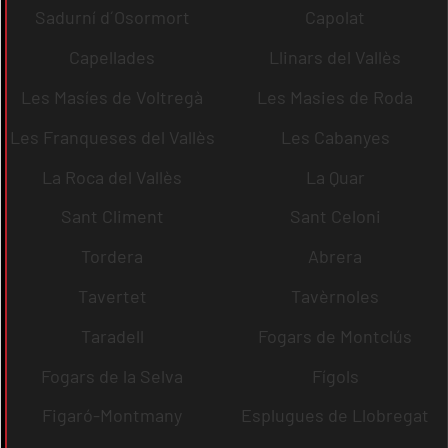
Sadurní d´Osormort
Capolat
Capellades
Llinars del Vallès
Les Masíes de Voltregà
Les Masies de Roda
Les Franqueses del Vallès
Les Cabanyes
La Roca del Vallès
La Quar
Sant Climent
Sant Celoni
Tordera
Abrera
Tavertet
Tavèrnoles
Taradell
Fogars de Montclús
Fogars de la Selva
Fígols
Figaró-Montmany
Esplugues de Llobregat