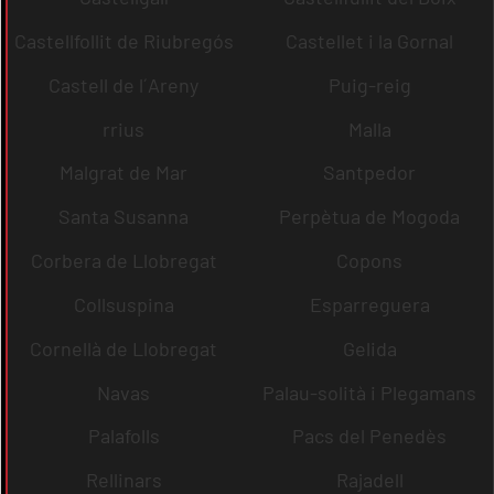
Castellfollit de Riubregós
Castellet i la Gornal
Castell de l´Areny
Puig-reig
rrius
Malla
Malgrat de Mar
Santpedor
Santa Susanna
Perpètua de Mogoda
Corbera de Llobregat
Copons
Collsuspina
Esparreguera
Cornellà de Llobregat
Gelida
Navas
Palau-solità i Plegamans
Palafolls
Pacs del Penedès
Rellinars
Rajadell