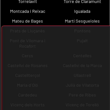
Torrelavit
Torre de Claramunt
Montcada i Reixac
Igualada
Mateu de Bages
Martí Sesgueioles
Prats de Lluçanès
Pontons
Pont de Vilomara i
Pujalt
Rocafort
Cercs
Centelles
Castellví de Rosanes
Castellví de la Marca
Castellterçol
Ullastrell
Maria d´Oló
Julià de Vilatorta
Cardedeu
Pere de Ribes
Vicenç dels Horts
Vicenç de Torelló