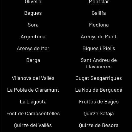
Olivella
Montclar
Begues
Gallifa
Sora
Mediona
Argentona
Arenys de Munt
Arenys de Mar
Bigues i Riells
Berga
Sant Andreu de
Llavaneres
Vilanova del Vallès
Cugat Sesgarrigues
La Pobla de Claramunt
La Nou de Berguedà
La Llagosta
Fruitós de Bages
Fost de Campsentelles
Quirze Safaja
Quirze del Vallès
Quirze de Besora