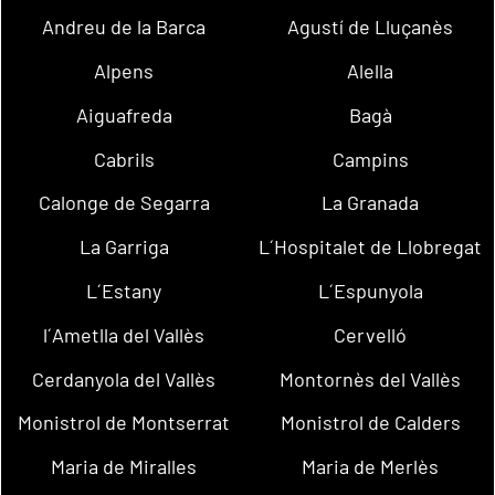
Andreu de la Barca
Agustí de Lluçanès
Alpens
Alella
Aiguafreda
Bagà
Cabrils
Campins
Calonge de Segarra
La Granada
La Garriga
L´Hospitalet de Llobregat
L´Estany
L´Espunyola
l´Ametlla del Vallès
Cervelló
Cerdanyola del Vallès
Montornès del Vallès
Monistrol de Montserrat
Monistrol de Calders
Maria de Miralles
Maria de Merlès