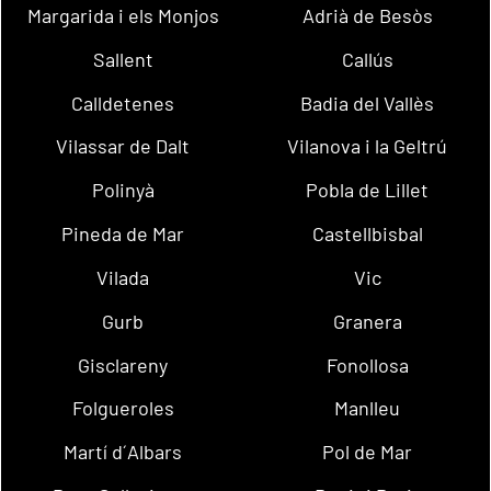
Margarida i els Monjos
Adrià de Besòs
Sallent
Callús
Calldetenes
Badia del Vallès
Vilassar de Dalt
Vilanova i la Geltrú
Polinyà
Pobla de Lillet
Pineda de Mar
Castellbisbal
Vilada
Vic
Gurb
Granera
Gisclareny
Fonollosa
Folgueroles
Manlleu
Martí d´Albars
Pol de Mar