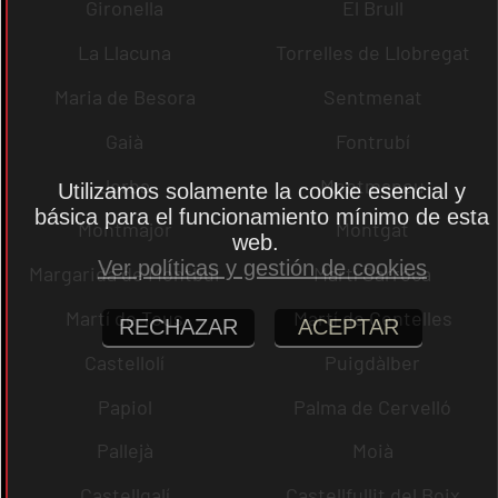
Gironella
El Brull
La Llacuna
Torrelles de Llobregat
Maria de Besora
Sentmenat
Gaià
Fontrubí
Jorba
Montmaneu
Utilizamos solamente la cookie esencial y
básica para el funcionamiento mínimo de esta
Montmajor
Montgat
web.
Ver políticas y gestión de cookies
Margarida de Montbui
Martí Sarroca
Martí de Tous
Martí de Centelles
RECHAZAR
ACEPTAR
Castellolí
Puigdàlber
Papiol
Palma de Cervelló
Pallejà
Moià
Castellgalí
Castellfullit del Boix