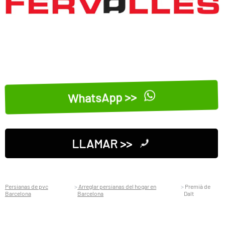
WhatsApp >>
LLAMAR >>
Persianas de pvc
Arreglar persianas del hogar en
Premià de
Barcelona
Barcelona
Dalt