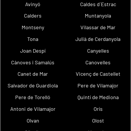
Avinyó
Caldes d´Estrac
Calders
Muntanyola
Montseny
Vilassar de Mar
Tona
Julià de Cerdanyola
Joan Despí
Canyelles
Cànoves i Samalús
Canovelles
Canet de Mar
Vicenç de Castellet
Salvador de Guardiola
Pere de Vilamajor
Pere de Torelló
Quintí de Mediona
Antoni de Vilamajor
Orís
Olvan
Olost