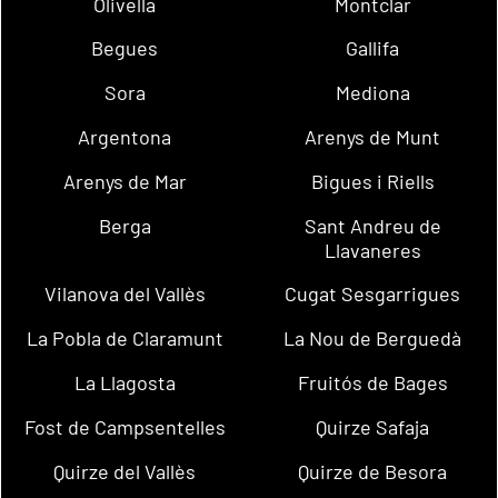
Olivella
Montclar
Begues
Gallifa
Sora
Mediona
Argentona
Arenys de Munt
Arenys de Mar
Bigues i Riells
Berga
Sant Andreu de
Llavaneres
Vilanova del Vallès
Cugat Sesgarrigues
La Pobla de Claramunt
La Nou de Berguedà
La Llagosta
Fruitós de Bages
Fost de Campsentelles
Quirze Safaja
Quirze del Vallès
Quirze de Besora