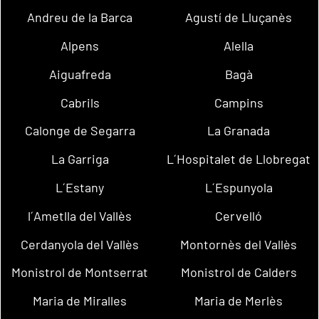
Andreu de la Barca
Agustí de Lluçanès
Alpens
Alella
Aiguafreda
Bagà
Cabrils
Campins
Calonge de Segarra
La Granada
La Garriga
L´Hospitalet de Llobregat
L´Estany
L´Espunyola
l´Ametlla del Vallès
Cervelló
Cerdanyola del Vallès
Montornès del Vallès
Monistrol de Montserrat
Monistrol de Calders
Maria de Miralles
Maria de Merlès