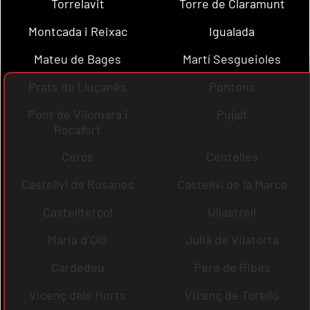
Torrelavit
Torre de Claramunt
Montcada i Reixac
Igualada
Mateu de Bages
Martí Sesgueioles
Prats de Lluçanès
Pontons
Pont de Vilomara i
Pujalt
Rocafort
Cercs
Centelles
Castellví de Rosanes
Castellví de la Marca
Castellterçol
Ullastrell
Maria d´Oló
Julià de Vilatorta
Cardedeu
Pere de Ribes
Vicenç dels Horts
Vicenç de Torelló