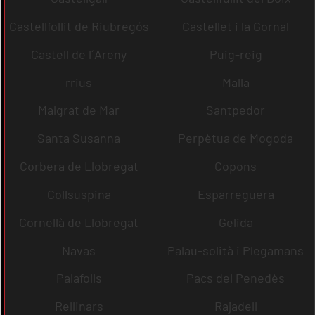
Castellfollit de Riubregós
Castellet i la Gornal
Castell de l´Areny
Puig-reig
rrius
Malla
Malgrat de Mar
Santpedor
Santa Susanna
Perpètua de Mogoda
Corbera de Llobregat
Copons
Collsuspina
Esparreguera
Cornellà de Llobregat
Gelida
Navas
Palau-solità i Plegamans
Palafolls
Pacs del Penedès
Rellinars
Rajadell