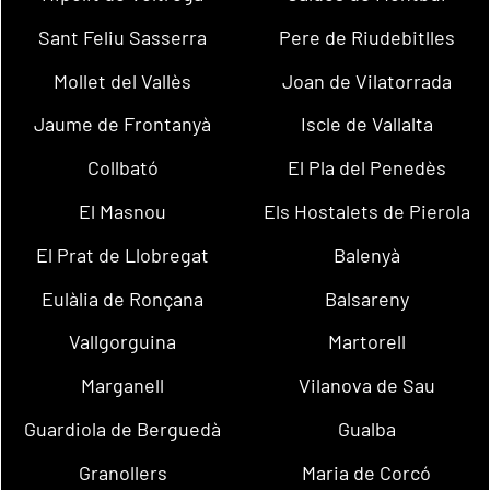
Sant Feliu Sasserra
Pere de Riudebitlles
Mollet del Vallès
Joan de Vilatorrada
Jaume de Frontanyà
Iscle de Vallalta
Collbató
El Pla del Penedès
El Masnou
Els Hostalets de Pierola
El Prat de Llobregat
Balenyà
Eulàlia de Ronçana
Balsareny
Vallgorguina
Martorell
Marganell
Vilanova de Sau
Guardiola de Berguedà
Gualba
Granollers
Maria de Corcó