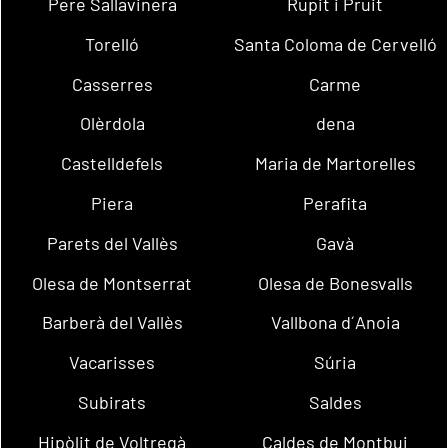
Pere Sallavinera
Rupit i Pruit
Torelló
Santa Coloma de Cervelló
Casserres
Carme
Olèrdola
dena
Castelldefels
Maria de Martorelles
Piera
Perafita
Parets del Vallès
Gavà
Olesa de Montserrat
Olesa de Bonesvalls
Barberà del Vallès
Vallbona d´Anoia
Vacarisses
Súria
Subirats
Saldes
Hipòlit de Voltregà
Caldes de Montbui