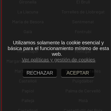
Gironella
El Brull
La Llacuna
Torrelles de Llobregat
Maria de Besora
Sentmenat
Gaià
Fontrubí
Jorba
Montmaneu
Utilizamos solamente la cookie esencial y
básica para el funcionamiento mínimo de esta
Montmajor
Montgat
web.
Ver políticas y gestión de cookies
Margarida de Montbui
Martí Sarroca
Martí de Tous
Martí de Centelles
RECHAZAR
ACEPTAR
Castellolí
Puigdàlber
Papiol
Palma de Cervelló
Pallejà
Moià
Castellgalí
Castellfullit del Boix