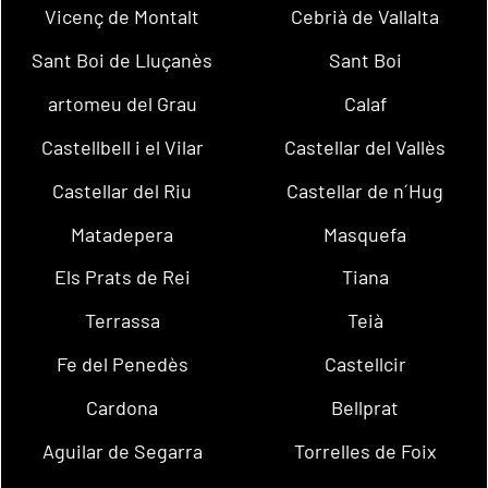
Vicenç de Montalt
Cebrià de Vallalta
Sant Boi de Lluçanès
Sant Boi
artomeu del Grau
Calaf
Castellbell i el Vilar
Castellar del Vallès
Castellar del Riu
Castellar de n´Hug
Matadepera
Masquefa
Els Prats de Rei
Tiana
Terrassa
Teià
Fe del Penedès
Castellcir
Cardona
Bellprat
Aguilar de Segarra
Torrelles de Foix