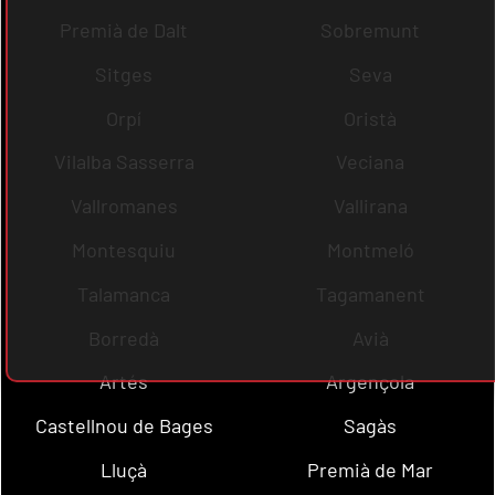
Premià de Dalt
Sobremunt
Sitges
Seva
Orpí
Oristà
Vilalba Sasserra
Veciana
Vallromanes
Vallirana
Montesquiu
Montmeló
Talamanca
Tagamanent
Borredà
Avià
Artés
Argençola
Castellnou de Bages
Sagàs
Lluçà
Premià de Mar