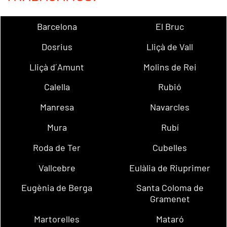
Barcelona
El Bruc
Dosrius
Lliçà de Vall
Lliçà d´Amunt
Molins de Rei
Calella
Rubió
Manresa
Navarcles
Mura
Rubí
Roda de Ter
Cubelles
Vallcebre
Eulàlia de Riuprimer
Eugènia de Berga
Santa Coloma de
Gramenet
Martorelles
Mataró