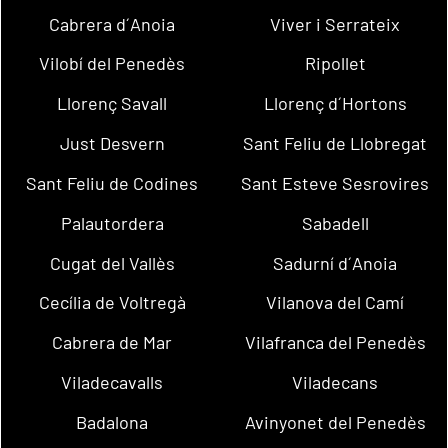
Cabrera d´Anoia
Viver i Serrateix
Vilobí del Penedès
Ripollet
Llorenç Savall
Llorenç d´Hortons
Just Desvern
Sant Feliu de Llobregat
Sant Feliu de Codines
Sant Esteve Sesrovires
Palautordera
Sabadell
Cugat del Vallès
Sadurní d´Anoia
Cecília de Voltregà
Vilanova del Camí
Cabrera de Mar
Vilafranca del Penedès
Viladecavalls
Viladecans
Badalona
Avinyonet del Penedès