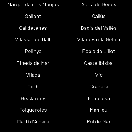
Margarida i els Monjos
Adrià de Besòs
Sallent
Callús
Calldetenes
Badia del Vallès
Vilassar de Dalt
Vilanova i la Geltrú
Polinyà
Pobla de Lillet
Pineda de Mar
Castellbisbal
Vilada
Vic
Gurb
Granera
Gisclareny
Fonollosa
Folgueroles
Manlleu
Martí d´Albars
Pol de Mar