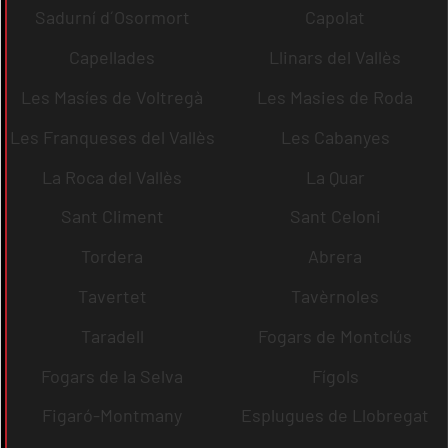
Sadurní d´Osormort
Capolat
Capellades
Llinars del Vallès
Les Masíes de Voltregà
Les Masies de Roda
Les Franqueses del Vallès
Les Cabanyes
La Roca del Vallès
La Quar
Sant Climent
Sant Celoni
Tordera
Abrera
Tavertet
Tavèrnoles
Taradell
Fogars de Montclús
Fogars de la Selva
Fígols
Figaró-Montmany
Esplugues de Llobregat