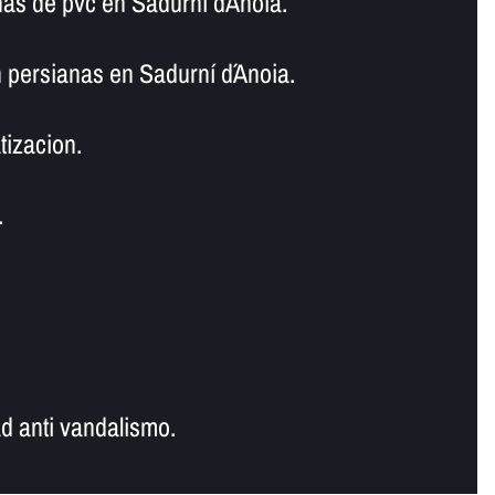
as de pvc en Sadurní d´Anoia.
 persianas en Sadurní d´Anoia.
tizacion.
.
d anti vandalismo.