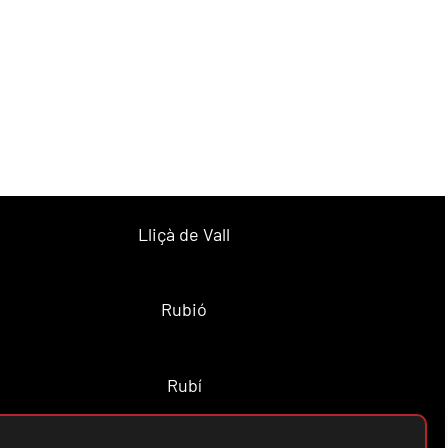
Lliçà de Vall
Rubió
Rubí