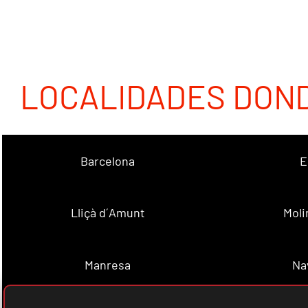
LOCALIDADES DON
Barcelona
E
Lliçà d´Amunt
Moli
Manresa
Na