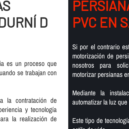
AS
PERSIANA
DURNÍ D
PVC EN S
Si por el contrario e
motorización de pers
oia es un proceso que
nosotros para soli
cuando se trabajan con
motorizar persianas en
Mediante la instal
a la contratación de
automatizar la luz que
eriencia y tecnologí­a
ara la realización de
Este tipo de tecnolog