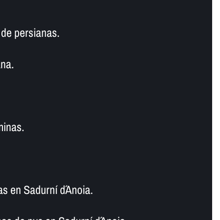
de persianas.
na.
minas.
as en Sadurní d´Anoia.