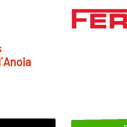
s
d´Anoia
E