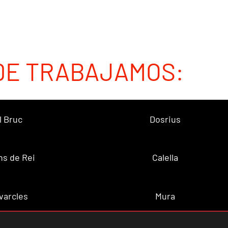
DE TRABAJAMOS:
l Bruc
Dosrius
ns de Rei
Calella
varcles
Mura