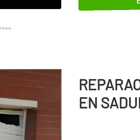
d´Anoia
REPARAC
EN SADUR