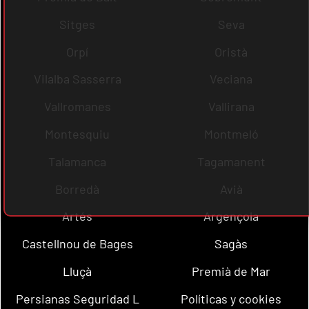
Sitges
Seva
Orpí
Oristà
Vilalba Sasserra
Veciana
Vallromanes
Vallirana
Montesquiu
Montmeló
Talamanca
Tagamanent
Borredà
Avià
Artés
Argençola
Castellnou de Bages
Sagàs
Lluçà
Premià de Mar
Persianas Seguridad L
Políticas y cookies