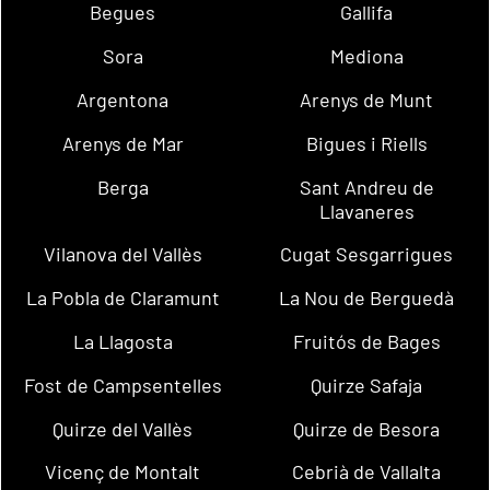
Begues
Gallifa
Sora
Mediona
Argentona
Arenys de Munt
Arenys de Mar
Bigues i Riells
Berga
Sant Andreu de
Llavaneres
Vilanova del Vallès
Cugat Sesgarrigues
La Pobla de Claramunt
La Nou de Berguedà
La Llagosta
Fruitós de Bages
Fost de Campsentelles
Quirze Safaja
Quirze del Vallès
Quirze de Besora
Vicenç de Montalt
Cebrià de Vallalta