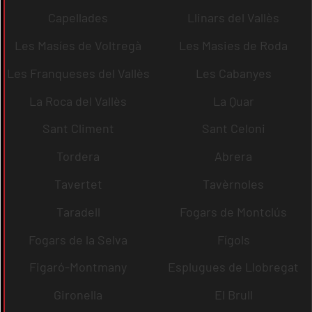
Capellades
Llinars del Vallès
Les Masíes de Voltregà
Les Masies de Roda
Les Franqueses del Vallès
Les Cabanyes
La Roca del Vallès
La Quar
Sant Climent
Sant Celoni
Tordera
Abrera
Tavertet
Tavèrnoles
Taradell
Fogars de Montclús
Fogars de la Selva
Fígols
Figaró-Montmany
Esplugues de Llobregat
Gironella
El Brull