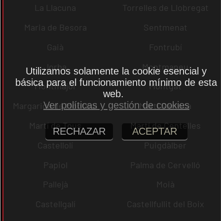
La Llacuna
Torrelles de Llobregat
Maria de Besora
Sentmenat
Gaià
Fontrubí
Jorba
Montmaneu
Utilizamos solamente la cookie esencial y
básica para el funcionamiento mínimo de esta
Montmajor
Montgat
web.
Ver políticas y gestión de cookies
Margarida de Montbui
Martí Sarroca
Martí de Tous
Martí de Centelles
RECHAZAR
ACEPTAR
Castellolí
Puigdàlber
Papiol
Palma de Cervelló
Pallejà
Moià
Castellgalí
Castellfullit del Boix