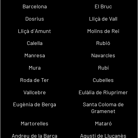
Barcelona
El Bruc
Dosrius
Lliçà de Vall
Lliçà d´Amunt
Molins de Rei
Calella
Rubió
Manresa
Navarcles
Mura
Rubí
Roda de Ter
Cubelles
Vallcebre
Eulàlia de Riuprimer
Eugènia de Berga
Santa Coloma de
Gramenet
Martorelles
Mataró
Andreu de la Barca
Agustí de Lluçanès