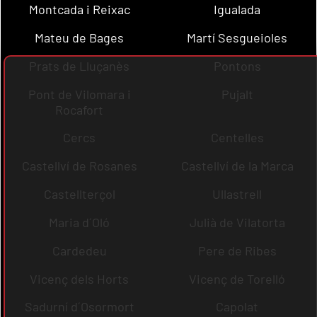
Montcada i Reixac
Igualada
Mateu de Bages
Martí Sesgueioles
Prats de Lluçanès
Pontons
Pont de Vilomara i
Pujalt
Rocafort
Cercs
Centelles
Castellví de Rosanes
Castellví de la Marca
Castellterçol
Ullastrell
Maria d´Oló
Julià de Vilatorta
Cardedeu
Pere de Ribes
Vicenç dels Horts
Vicenç de Torelló
Sadurní d´Osormort
Capolat