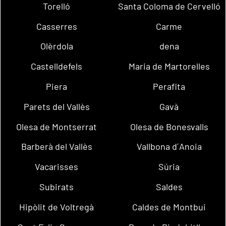
Torelló
Santa Coloma de Cervelló
Casserres
Carme
Olèrdola
dena
Castelldefels
Maria de Martorelles
Piera
Perafita
Parets del Vallès
Gavà
Olesa de Montserrat
Olesa de Bonesvalls
Barberà del Vallès
Vallbona d´Anoia
Vacarisses
Súria
Subirats
Saldes
Hipòlit de Voltregà
Caldes de Montbui