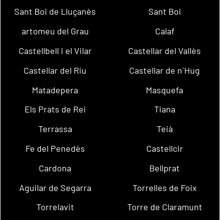
Sant Boi de Lluçanès
Sant Boi
artomeu del Grau
Calaf
Castellbell i el Vilar
Castellar del Vallès
Castellar del Riu
Castellar de n´Hug
Matadepera
Masquefa
Els Prats de Rei
Tiana
Terrassa
Teià
Fe del Penedès
Castellcir
Cardona
Bellprat
Aguilar de Segarra
Torrelles de Foix
Torrelavit
Torre de Claramunt