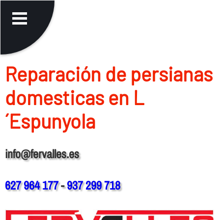
Reparación de persianas
domesticas en L
´Espunyola
info@fervalles.es
627 964 177
-
937 299 718