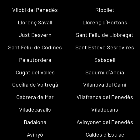
Vilobí del Penedès
Ripollet
Llorenç Savall
Llorenç d´Hortons
Just Desvern
Sant Feliu de Llobregat
Sant Feliu de Codines
Sant Esteve Sesrovires
Palautordera
Sabadell
Cugat del Vallès
Sadurní d´Anoia
Cecília de Voltregà
Vilanova del Camí
Cabrera de Mar
Vilafranca del Penedès
Viladecavalls
Viladecans
Badalona
Avinyonet del Penedès
Avinyó
Caldes d´Estrac