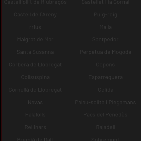
Castellfollit de Riubregós
Castellet i la Gornal
Castell de l´Areny
Puig-reig
rrius
Malla
Malgrat de Mar
Santpedor
Santa Susanna
Perpètua de Mogoda
Corbera de Llobregat
Copons
Collsuspina
Esparreguera
Cornellà de Llobregat
Gelida
Navas
Palau-solità i Plegamans
Palafolls
Pacs del Penedès
Rellinars
Rajadell
Premià de Dalt
Sobremunt