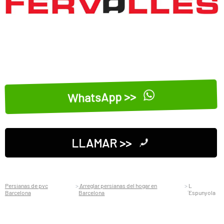
WhatsApp >>
LLAMAR >>
Persianas de pvc
Arreglar persianas del hogar en
L
Barcelona
Barcelona
´Espunyola