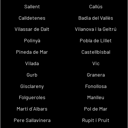
Sallent
Callús
Calldetenes
Badia del Vallès
Vilassar de Dalt
Vilanova i la Geltrú
Polinyà
Pobla de Lillet
Pineda de Mar
Castellbisbal
Vilada
Vic
Gurb
Granera
Gisclareny
Fonollosa
Folgueroles
Manlleu
Martí d´Albars
Pol de Mar
Pere Sallavinera
Rupit i Pruit