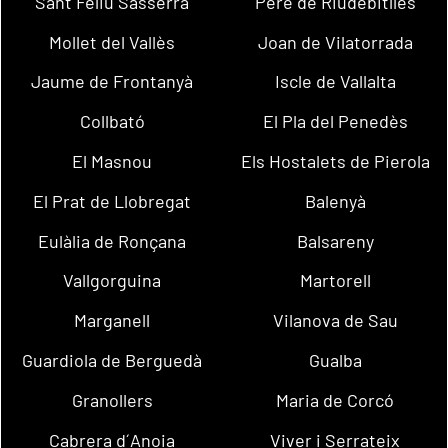
Sant Feliu Sasserra
Pere de Riudebitlles
Mollet del Vallès
Joan de Vilatorrada
Jaume de Frontanyà
Iscle de Vallalta
Collbató
El Pla del Penedès
El Masnou
Els Hostalets de Pierola
El Prat de Llobregat
Balenyà
Eulàlia de Ronçana
Balsareny
Vallgorguina
Martorell
Marganell
Vilanova de Sau
Guardiola de Berguedà
Gualba
Granollers
Maria de Corcó
Cabrera d´Anoia
Viver i Serrateix