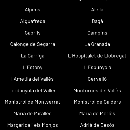
Alpens
Alella
Aiguafreda
Bagà
Cabrils
Campins
Calonge de Segarra
La Granada
La Garriga
L´Hospitalet de Llobregat
L´Estany
L´Espunyola
l´Ametlla del Vallès
Cervelló
Cerdanyola del Vallès
Montornès del Vallès
Monistrol de Montserrat
Monistrol de Calders
Maria de Miralles
Maria de Merlès
Margarida i els Monjos
Adrià de Besòs