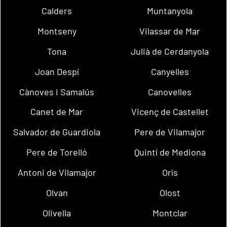
Calders
Muntanyola
Montseny
Vilassar de Mar
Tona
Julià de Cerdanyola
Joan Despí
Canyelles
Cànoves i Samalús
Canovelles
Canet de Mar
Vicenç de Castellet
Salvador de Guardiola
Pere de Vilamajor
Pere de Torelló
Quintí de Mediona
Antoni de Vilamajor
Orís
Olvan
Olost
Olivella
Montclar