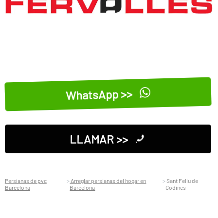
WhatsApp >>
LLAMAR >>
Persianas de pvc
Arreglar persianas del hogar en
Sant Feliu de
Barcelona
Barcelona
Codines