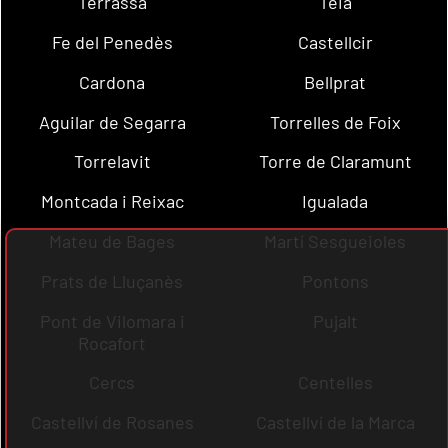
Terrassa
Teià
Fe del Penedès
Castellcir
Cardona
Bellprat
Aguilar de Segarra
Torrelles de Foix
Torrelavit
Torre de Claramunt
Montcada i Reixac
Igualada
Mateu de Bages
Martí Sesgueioles
Prats de Lluçanès
Pontons
Pont de Vilomara i
Pujalt
Rocafort
Cercs
Centelles
Castellví de Rosanes
Castellví de la Marca