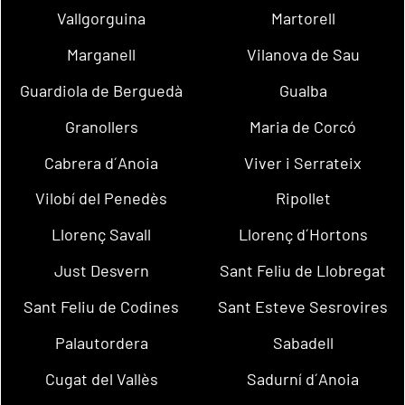
Vallgorguina
Martorell
Marganell
Vilanova de Sau
Guardiola de Berguedà
Gualba
Granollers
Maria de Corcó
Cabrera d´Anoia
Viver i Serrateix
Vilobí del Penedès
Ripollet
Llorenç Savall
Llorenç d´Hortons
Just Desvern
Sant Feliu de Llobregat
Sant Feliu de Codines
Sant Esteve Sesrovires
Palautordera
Sabadell
Cugat del Vallès
Sadurní d´Anoia