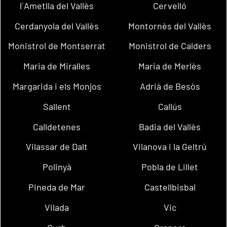
l´Ametlla del Vallès
Cervelló
Cerdanyola del Vallès
Montornès del Vallès
Monistrol de Montserrat
Monistrol de Calders
Maria de Miralles
Maria de Merlès
Margarida i els Monjos
Adrià de Besòs
Sallent
Callús
Calldetenes
Badia del Vallès
Vilassar de Dalt
Vilanova i la Geltrú
Polinyà
Pobla de Lillet
Pineda de Mar
Castellbisbal
Vilada
Vic