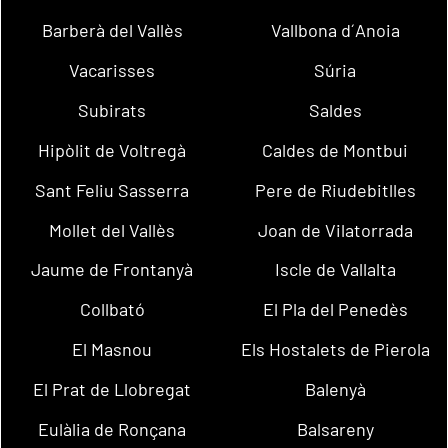
Barberà del Vallès
Vallbona d´Anoia
Vacarisses
Súria
Subirats
Saldes
Hipòlit de Voltregà
Caldes de Montbui
Sant Feliu Sasserra
Pere de Riudebitlles
Mollet del Vallès
Joan de Vilatorrada
Jaume de Frontanyà
Iscle de Vallalta
Collbató
El Pla del Penedès
El Masnou
Els Hostalets de Pierola
El Prat de Llobregat
Balenyà
Eulàlia de Ronçana
Balsareny