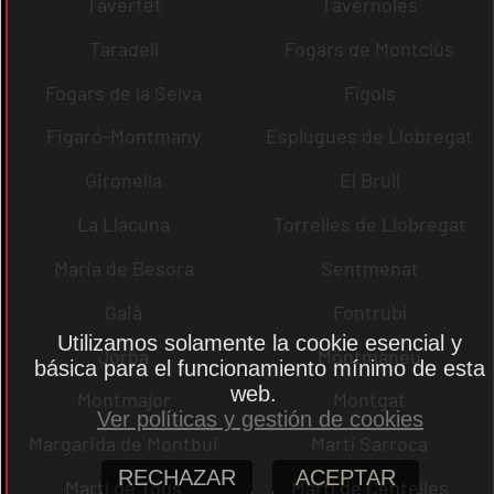
Tavertet
Tavèrnoles
Taradell
Fogars de Montclús
Fogars de la Selva
Fígols
Figaró-Montmany
Esplugues de Llobregat
Gironella
El Brull
La Llacuna
Torrelles de Llobregat
Maria de Besora
Sentmenat
Gaià
Fontrubí
Utilizamos solamente la cookie esencial y
Jorba
Montmaneu
básica para el funcionamiento mínimo de esta
web.
Montmajor
Montgat
Ver políticas y gestión de cookies
Margarida de Montbui
Martí Sarroca
RECHAZAR
ACEPTAR
Martí de Tous
Martí de Centelles