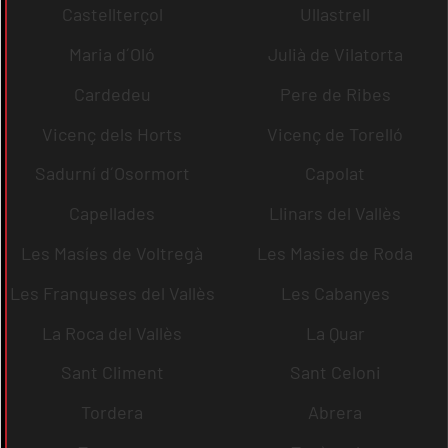
Castellterçol
Ullastrell
Maria d´Oló
Julià de Vilatorta
Cardedeu
Pere de Ribes
Vicenç dels Horts
Vicenç de Torelló
Sadurní d´Osormort
Capolat
Capellades
Llinars del Vallès
Les Masíes de Voltregà
Les Masies de Roda
Les Franqueses del Vallès
Les Cabanyes
La Roca del Vallès
La Quar
Sant Climent
Sant Celoni
Tordera
Abrera