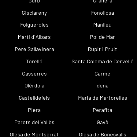
Gurb
Granera
Gisclareny
Fonollosa
Folgueroles
Manlleu
Martí d´Albars
Pol de Mar
Pere Sallavinera
Rupit i Pruit
Torelló
Santa Coloma de Cervelló
Casserres
Carme
Olèrdola
dena
Castelldefels
Maria de Martorelles
Piera
Perafita
Parets del Vallès
Gavà
Olesa de Montserrat
Olesa de Bonesvalls