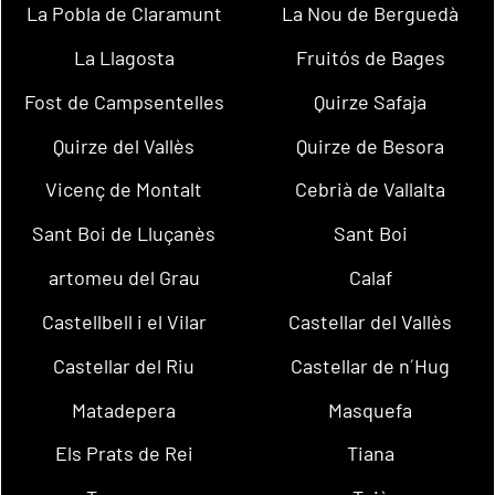
La Pobla de Claramunt
La Nou de Berguedà
La Llagosta
Fruitós de Bages
Fost de Campsentelles
Quirze Safaja
Quirze del Vallès
Quirze de Besora
Vicenç de Montalt
Cebrià de Vallalta
Sant Boi de Lluçanès
Sant Boi
artomeu del Grau
Calaf
Castellbell i el Vilar
Castellar del Vallès
Castellar del Riu
Castellar de n´Hug
Matadepera
Masquefa
Els Prats de Rei
Tiana