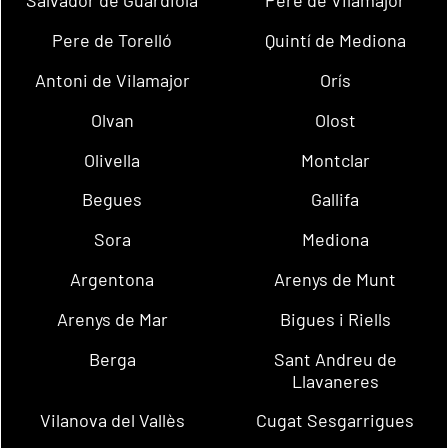
Salvador de Guardiola
Pere de Vilamajor
Pere de Torelló
Quintí de Mediona
Antoni de Vilamajor
Orís
Olvan
Olost
Olivella
Montclar
Begues
Gallifa
Sora
Mediona
Argentona
Arenys de Munt
Arenys de Mar
Bigues i Riells
Berga
Sant Andreu de
Llavaneres
Vilanova del Vallès
Cugat Sesgarrigues