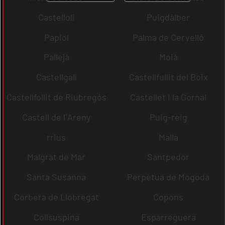
Castellolí
Puigdàlber
Papiol
Palma de Cervelló
Pallejà
Moià
Castellgalí
Castellfullit del Boix
Castellfollit de Riubregós
Castellet i la Gornal
Castell de l´Areny
Puig-reig
rrius
Malla
Malgrat de Mar
Santpedor
Santa Susanna
Perpètua de Mogoda
Corbera de Llobregat
Copons
Collsuspina
Esparreguera