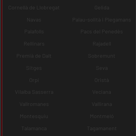
Cornellà de Llobregat
Gelida
Navas
Palau-solità i Plegamans
Palafolls
Pacs del Penedès
Rellinars
Rajadell
Premià de Dalt
Sobremunt
Sitges
Seva
Orpí
Oristà
Vilalba Sasserra
Veciana
Vallromanes
Vallirana
Montesquiu
Montmeló
Talamanca
Tagamanent