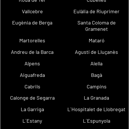
Vallcebre
Eulàlia de Riuprimer
Eugènia de Berga
Santa Coloma de
Gramenet
Martorelles
Mataró
Andreu de la Barca
Agustí de Lluçanès
Alpens
Alella
Aiguafreda
Bagà
Cabrils
Campins
Calonge de Segarra
La Granada
La Garriga
L´Hospitalet de Llobregat
L´Estany
L´Espunyola