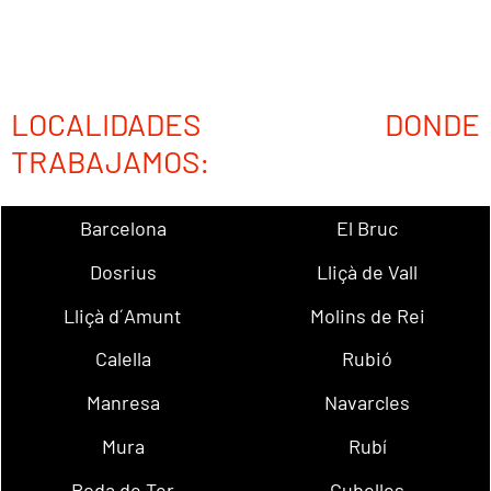
LOCALIDADES DONDE
TRABAJAMOS:
Barcelona
El Bruc
Dosrius
Lliçà de Vall
Lliçà d´Amunt
Molins de Rei
Calella
Rubió
Manresa
Navarcles
Mura
Rubí
Roda de Ter
Cubelles