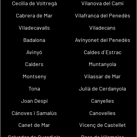
Cecília de Voltregà
Vilanova del Camí
Cabrera de Mar
Vilafranca del Penedès
Viladecavalls
Viladecans
Badalona
Avinyonet del Penedès
Avinyó
Caldes d´Estrac
Calders
Muntanyola
Montseny
Vilassar de Mar
Tona
Julià de Cerdanyola
Joan Despí
Canyelles
Cànoves i Samalús
Canovelles
Canet de Mar
Vicenç de Castellet