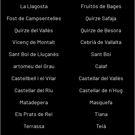
La Llagosta
Fruitós de Bages
Fost de Campsentelles
Quirze Safaja
Quirze del Vallès
Quirze de Besora
Vicenç de Montalt
Cebrià de Vallalta
Sant Boi de Lluçanès
Sant Boi
artomeu del Grau
Calaf
Castellbell i el Vilar
Castellar del Vallès
Castellar del Riu
Castellar de n´Hug
Matadepera
Masquefa
Els Prats de Rei
Tiana
Terrassa
Teià