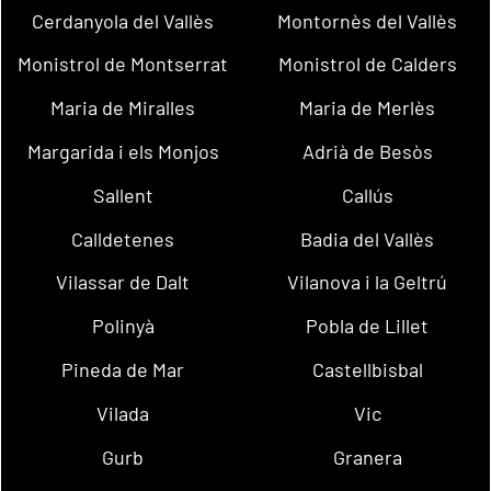
Cerdanyola del Vallès
Montornès del Vallès
Monistrol de Montserrat
Monistrol de Calders
Maria de Miralles
Maria de Merlès
Margarida i els Monjos
Adrià de Besòs
Sallent
Callús
Calldetenes
Badia del Vallès
Vilassar de Dalt
Vilanova i la Geltrú
Polinyà
Pobla de Lillet
Pineda de Mar
Castellbisbal
Vilada
Vic
Gurb
Granera