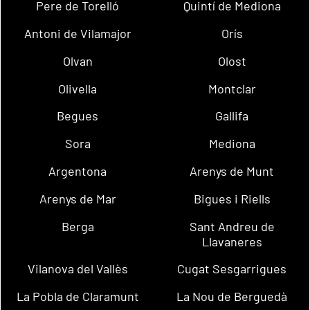
Pere de Torelló
Quintí de Mediona
Antoni de Vilamajor
Orís
Olvan
Olost
Olivella
Montclar
Begues
Gallifa
Sora
Mediona
Argentona
Arenys de Munt
Arenys de Mar
Bigues i Riells
Berga
Sant Andreu de
Llavaneres
Vilanova del Vallès
Cugat Sesgarrigues
La Pobla de Claramunt
La Nou de Berguedà