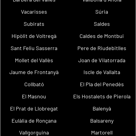
Vacarisses
Súria
Subirats
Saldes
Hipòlit de Voltregà
Caldes de Montbui
Sant Feliu Sasserra
Pere de Riudebitlles
Mollet del Vallès
Joan de Vilatorrada
Jaume de Frontanyà
Iscle de Vallalta
Collbató
El Pla del Penedès
El Masnou
Els Hostalets de Pierola
El Prat de Llobregat
Balenyà
Eulàlia de Ronçana
Balsareny
Vallgorguina
Martorell