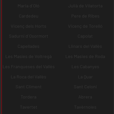
Maria d´Oló
Julià de Vilatorta
Cardedeu
Pere de Ribes
Vicenç dels Horts
Vicenç de Torelló
Sadurní d´Osormort
Capolat
Capellades
Llinars del Vallès
Les Masíes de Voltregà
Les Masies de Roda
Les Franqueses del Vallès
Les Cabanyes
La Roca del Vallès
La Quar
Sant Climent
Sant Celoni
Tordera
Abrera
Tavertet
Tavèrnoles