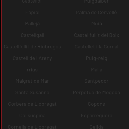
Castellolí
Puigdàlber
Papiol
Palma de Cervelló
Pallejà
Moià
Castellgalí
Castellfullit del Boix
Castellfollit de Riubregós
Castellet i la Gornal
Castell de l´Areny
Puig-reig
rrius
Malla
Malgrat de Mar
Santpedor
Santa Susanna
Perpètua de Mogoda
Corbera de Llobregat
Copons
Collsuspina
Esparreguera
Cornellà de Llobregat
Gelida