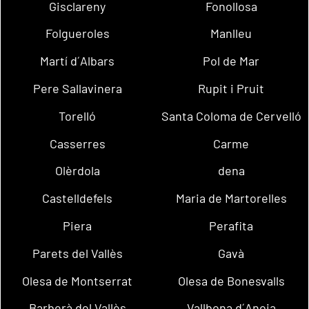
Gisclareny
Fonollosa
Folgueroles
Manlleu
Martí d´Albars
Pol de Mar
Pere Sallavinera
Rupit i Pruit
Torelló
Santa Coloma de Cervelló
Casserres
Carme
Olèrdola
dena
Castelldefels
Maria de Martorelles
Piera
Perafita
Parets del Vallès
Gavà
Olesa de Montserrat
Olesa de Bonesvalls
Barberà del Vallès
Vallbona d´Anoia