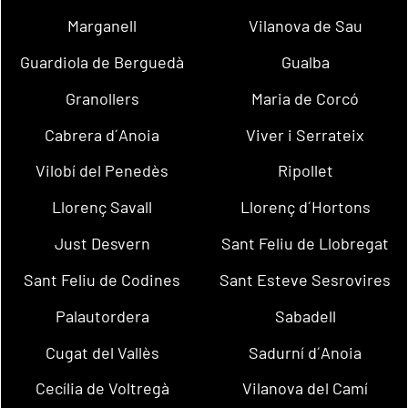
Marganell
Vilanova de Sau
Guardiola de Berguedà
Gualba
Granollers
Maria de Corcó
Cabrera d´Anoia
Viver i Serrateix
Vilobí del Penedès
Ripollet
Llorenç Savall
Llorenç d´Hortons
Just Desvern
Sant Feliu de Llobregat
Sant Feliu de Codines
Sant Esteve Sesrovires
Palautordera
Sabadell
Cugat del Vallès
Sadurní d´Anoia
Cecília de Voltregà
Vilanova del Camí