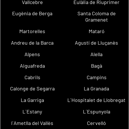
Vallcebre
Eulàlia de Riuprimer
Eugènia de Berga
Santa Coloma de
Gramenet
Martorelles
Mataró
Andreu de la Barca
Agustí de Lluçanès
Alpens
Alella
Aiguafreda
Bagà
Cabrils
Campins
Calonge de Segarra
La Granada
La Garriga
L´Hospitalet de Llobregat
L´Estany
L´Espunyola
l´Ametlla del Vallès
Cervelló