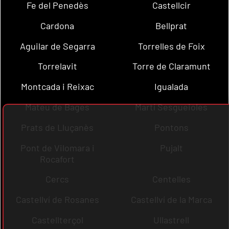
Fe del Penedès
Castellcir
Cardona
Bellprat
Aguilar de Segarra
Torrelles de Foix
Torrelavit
Torre de Claramunt
Montcada i Reixac
Igualada
Mateu de Bages
Martí Sesgueioles
Prats de Lluçanès
Pontons
Pont de Vilomara i
Pujalt
Rocafort
Cercs
Centelles
Castellví de Rosanes
Castellví de la Marca
Castellterçol
Ullastrell