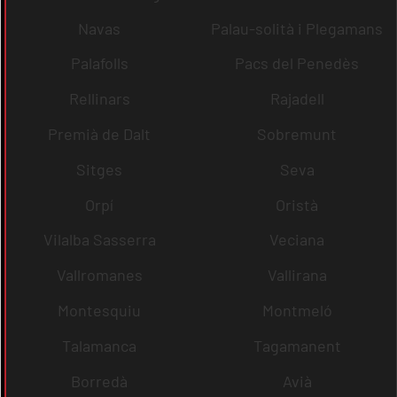
Navas
Palau-solità i Plegamans
Palafolls
Pacs del Penedès
Rellinars
Rajadell
Premià de Dalt
Sobremunt
Sitges
Seva
Orpí
Oristà
Vilalba Sasserra
Veciana
Vallromanes
Vallirana
Montesquiu
Montmeló
Talamanca
Tagamanent
Borredà
Avià