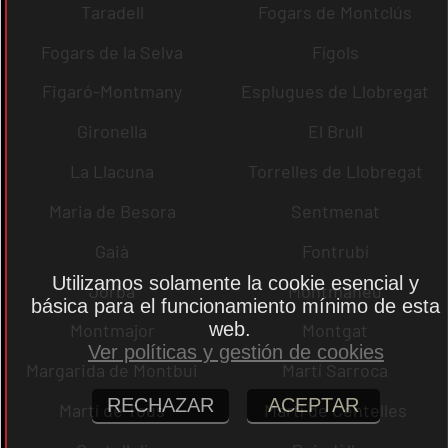
Taradell
Fogars de Montclús
Fogars de la Selva
Fígols
Figaró-Montmany
Esplugues de Llobregat
Gironella
El Brull
La Llacuna
Torrelles de Llobregat
Maria de Besora
Sentmenat
Gaià
Fontrubí
Utilizamos solamente la cookie esencial y
Jorba
Montmaneu
básica para el funcionamiento mínimo de esta
web.
Montmajor
Montgat
Ver políticas y gestión de cookies
Margarida de Montbui
Martí Sarroca
RECHAZAR
ACEPTAR
Martí de Tous
Martí de Centelles