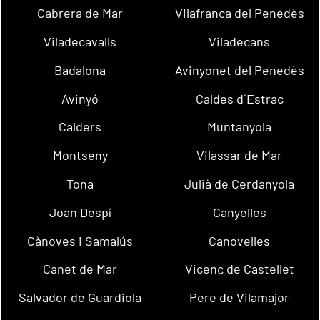
Cabrera de Mar
Vilafranca del Penedès
Viladecavalls
Viladecans
Badalona
Avinyonet del Penedès
Avinyó
Caldes d´Estrac
Calders
Muntanyola
Montseny
Vilassar de Mar
Tona
Julià de Cerdanyola
Joan Despí
Canyelles
Cànoves i Samalús
Canovelles
Canet de Mar
Vicenç de Castellet
Salvador de Guardiola
Pere de Vilamajor