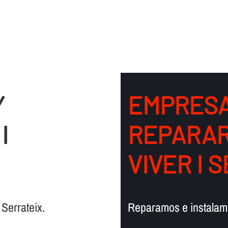
Y
EMPRESA
I
REPARAR
VIVER I 
Serrateix.
Reparamos e instalamo