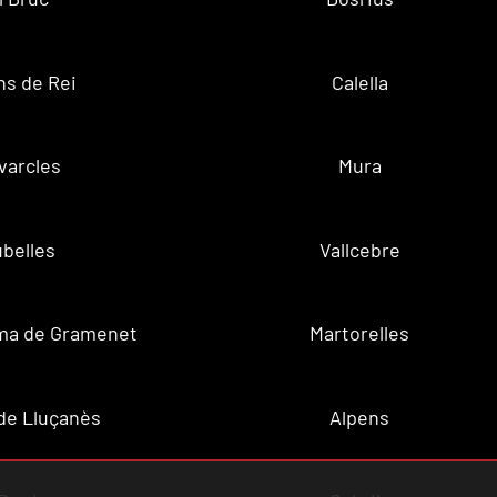
ns de Rei
Calella
varcles
Mura
belles
Vallcebre
ma de Gramenet
Martorelles
de Lluçanès
Alpens