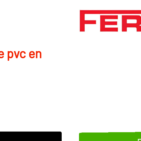
e pvc en
E