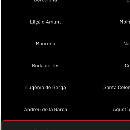
Lliçà d´Amunt
Moli
Manresa
Na
Roda de Ter
Cu
Eugènia de Berga
Santa Colo
Andreu de la Barca
Agustí 