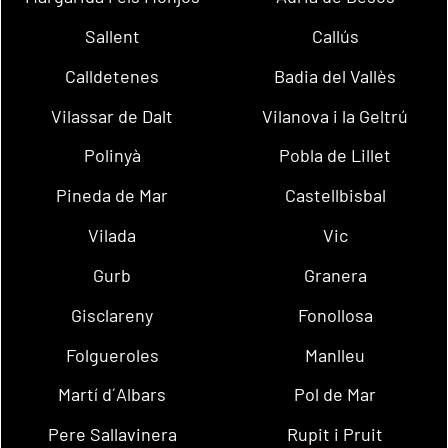
Sallent
Callús
Calldetenes
Badia del Vallès
Vilassar de Dalt
Vilanova i la Geltrú
Polinyà
Pobla de Lillet
Pineda de Mar
Castellbisbal
Vilada
Vic
Gurb
Granera
Gisclareny
Fonollosa
Folgueroles
Manlleu
Martí d´Albars
Pol de Mar
Pere Sallavinera
Rupit i Pruit