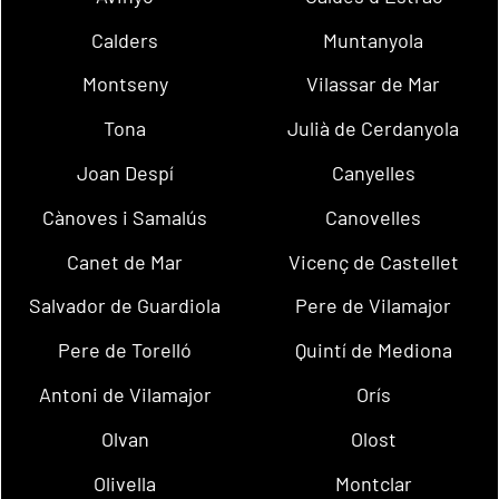
Calders
Muntanyola
Montseny
Vilassar de Mar
Tona
Julià de Cerdanyola
Joan Despí
Canyelles
Cànoves i Samalús
Canovelles
Canet de Mar
Vicenç de Castellet
Salvador de Guardiola
Pere de Vilamajor
Pere de Torelló
Quintí de Mediona
Antoni de Vilamajor
Orís
Olvan
Olost
Olivella
Montclar