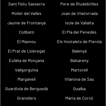
Sant Feliu Sasserra
Pere de Riudebitlles
Mollet del Vallès
Joan de Vilatorrada
Jaume de Frontanyà
Iscle de Vallalta
Collbató
El Pla del Penedès
El Masnou
Els Hostalets de Pierola
El Prat de Llobregat
Balenyà
Eulàlia de Ronçana
Balsareny
Vallgorguina
Martorell
Marganell
Vilanova de Sau
Guardiola de Berguedà
Gualba
Granollers
Maria de Corcó