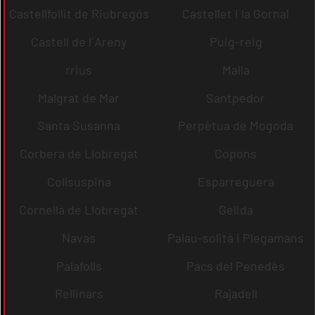
Castellfollit de Riubregós
Castellet i la Gornal
Castell de l´Areny
Puig-reig
rrius
Malla
Malgrat de Mar
Santpedor
Santa Susanna
Perpètua de Mogoda
Corbera de Llobregat
Copons
Collsuspina
Esparreguera
Cornellà de Llobregat
Gelida
Navas
Palau-solità i Plegamans
Palafolls
Pacs del Penedès
Rellinars
Rajadell