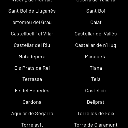
Sant Boi de Lluçanès
Sant Boi
artomeu del Grau
Calaf
Castellbell i el Vilar
Castellar del Vallès
Castellar del Riu
Castellar de n´Hug
Matadepera
Masquefa
Els Prats de Rei
Tiana
Terrassa
Teià
Fe del Penedès
Castellcir
Cardona
Bellprat
Aguilar de Segarra
Torrelles de Foix
Torrelavit
Torre de Claramunt