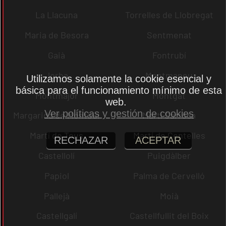
La Llacuna
Torrelles de Llobregat
Maria de Besora
Sentmenat
Gaià
Fontrubí
Jorba
Montmaneu
Utilizamos solamente la cookie esencial y
básica para el funcionamiento mínimo de esta
Montmajor
Montgat
web.
Ver políticas y gestión de cookies
Margarida de Montbui
Martí Sarroca
Martí de Tous
Martí de Centelles
RECHAZAR
ACEPTAR
Castellolí
Puigdàlber
Papiol
Palma de Cervelló
Pallejà
Moià
Castellgalí
Castellfullit del Boix