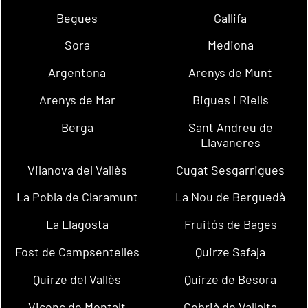
Begues
Gallifa
Sora
Mediona
Argentona
Arenys de Munt
Arenys de Mar
Bigues i Riells
Berga
Sant Andreu de
Llavaneres
Vilanova del Vallès
Cugat Sesgarrigues
La Pobla de Claramunt
La Nou de Berguedà
La Llagosta
Fruitós de Bages
Fost de Campsentelles
Quirze Safaja
Quirze del Vallès
Quirze de Besora
Vicenç de Montalt
Cebrià de Vallalta