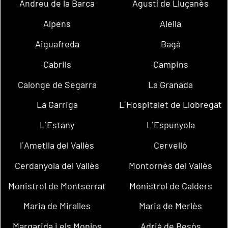
Andreu de la Barca
Agustí de Lluçanès
Alpens
Alella
Aiguafreda
Bagà
Cabrils
Campins
Calonge de Segarra
La Granada
La Garriga
L´Hospitalet de Llobregat
L´Estany
L´Espunyola
l´Ametlla del Vallès
Cervelló
Cerdanyola del Vallès
Montornès del Vallès
Monistrol de Montserrat
Monistrol de Calders
Maria de Miralles
Maria de Merlès
Margarida i els Monjos
Adrià de Besòs