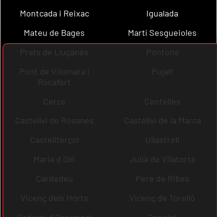
Montcada i Reixac
Igualada
Mateu de Bages
Martí Sesgueioles
Prats de Lluçanès
Pontons
Pont de Vilomara i
Pujalt
Rocafort
Cercs
Centelles
Castellví de Rosanes
Castellví de la Marca
Castellterçol
Ullastrell
Maria d´Oló
Julià de Vilatorta
Cardedeu
Pere de Ribes
Vicenç dels Horts
Vicenç de Torelló
Sadurní d´Osormort
Capolat