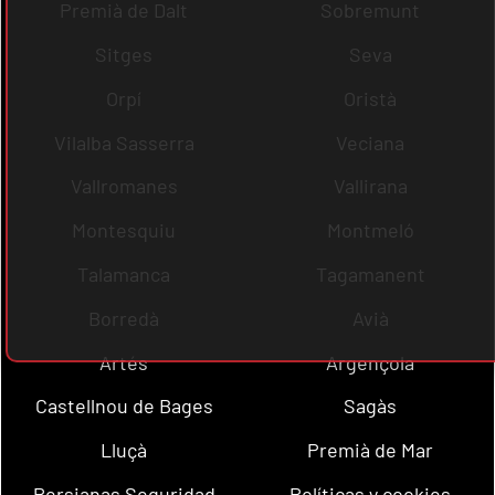
Premià de Dalt
Sobremunt
Sitges
Seva
Orpí
Oristà
Vilalba Sasserra
Veciana
Vallromanes
Vallirana
Montesquiu
Montmeló
Talamanca
Tagamanent
Borredà
Avià
Artés
Argençola
Castellnou de Bages
Sagàs
Lluçà
Premià de Mar
Persianas Seguridad
Políticas y cookies