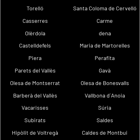
Torelló
Santa Coloma de Cervelló
Casserres
Carme
Olèrdola
dena
Castelldefels
Maria de Martorelles
Piera
Perafita
Parets del Vallès
Gavà
Olesa de Montserrat
Olesa de Bonesvalls
Barberà del Vallès
Vallbona d´Anoia
Vacarisses
Súria
Subirats
Saldes
Hipòlit de Voltregà
Caldes de Montbui