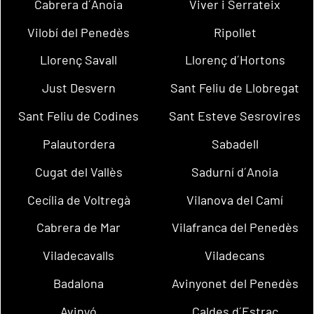
Cabrera d´Anoia
Viver i Serrateix
Vilobí del Penedès
Ripollet
Llorenç Savall
Llorenç d´Hortons
Just Desvern
Sant Feliu de Llobregat
Sant Feliu de Codines
Sant Esteve Sesrovires
Palautordera
Sabadell
Cugat del Vallès
Sadurní d´Anoia
Cecília de Voltregà
Vilanova del Camí
Cabrera de Mar
Vilafranca del Penedès
Viladecavalls
Viladecans
Badalona
Avinyonet del Penedès
Avinyó
Caldes d´Estrac