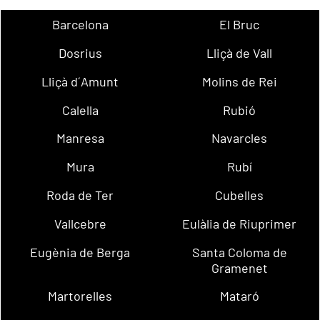
Barcelona
El Bruc
Dosrius
Lliçà de Vall
Lliçà d´Amunt
Molins de Rei
Calella
Rubió
Manresa
Navarcles
Mura
Rubí
Roda de Ter
Cubelles
Vallcebre
Eulàlia de Riuprimer
Eugènia de Berga
Santa Coloma de
Gramenet
Martorelles
Mataró