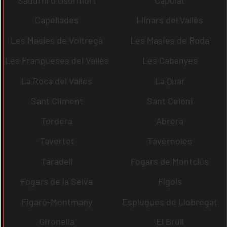
Capellades
Llinars del Vallès
Les Masíes de Voltregà
Les Masies de Roda
Les Franqueses del Vallès
Les Cabanyes
La Roca del Vallès
La Quar
Sant Climent
Sant Celoni
Tordera
Abrera
Tavertet
Tavèrnoles
Taradell
Fogars de Montclús
Fogars de la Selva
Fígols
Figaró-Montmany
Esplugues de Llobregat
Gironella
El Brull